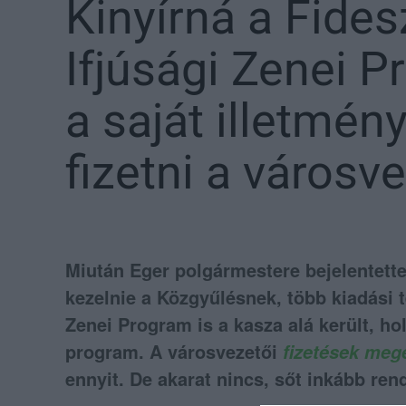
Kinyírná a Fides
Ifjúsági Zenei P
a saját illetmény
fizetni a városv
Miután Eger polgármestere bejelentette,
kezelnie a Közgyűlésnek, több kiadási té
Zenei Program is a kasza alá került, ho
program. A városvezetői
fizetések me
ennyit. De akarat nincs, sőt inkább ren