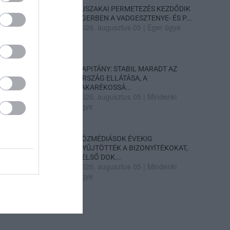
ÉJSZAKAI PERMETEZÉS KEZDŐDIK
EGERBEN A VADGESZTENYE- ÉS P...
2026. augusztus 05
|
Eger ügye
KAPITÁNY: STABIL MARADT AZ
ORSZÁG ELLÁTÁSA, A
TAKARÉKOSSÁ...
2026. augusztus 05
|
Mindenki
ügye
KÖZMÉDIÁSOK ÉVEKIG
GYŰJTÖTTÉK A BIZONYÍTÉKOKAT,
BELSŐ DOK...
2026. augusztus 05
|
Mindenki
ügye