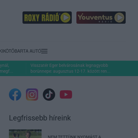
KIKÖTŐ
BARTA AUTÓ
ynál,
Visszatér Eger belvárosának legnagyobb
megf...
borünnepe: augusztus 12-17. között ren...
Legfrissebb híreink
„NEM TETTÜNK NYOMÁST A