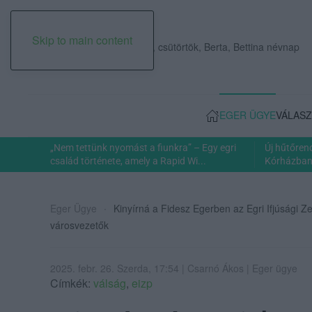
Skip to main content
2026. augusztus 06., csütörtök, Berta, Bettina névnap
EGER ÜGYE
VÁLASZ
„Nem tettünk nyomást a fiunkra” – Egy egri
Új hűtőren
család története, amely a Rapid Wi...
Kórházban: 
Eger Ügye
Kinyírná a Fidesz Egerben az Egri Ifjúsági Zen
városvezetők
2025. febr. 26. Szerda, 17:54 | Csarnó Ákos | Eger ügye
Címkék:
válság
,
eizp