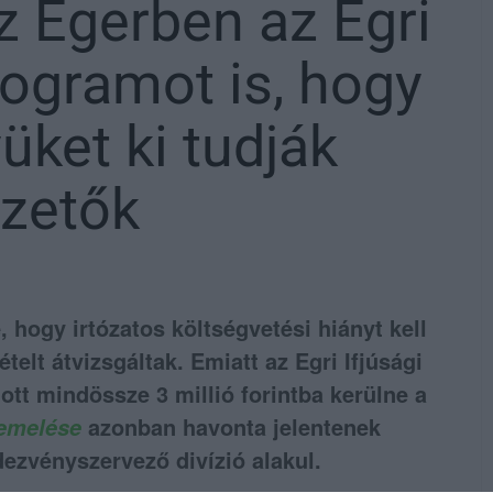
z Egerben az Egri
rogramot is, hogy
üket ki tudják
ezetők
 hogy irtózatos költségvetési hiányt kell
telt átvizsgáltak. Emiatt az Egri Ifjúsági
lott mindössze 3 millió forintba kerülne a
azonban havonta jelentenek
gemelése
dezvényszervező divízió alakul.