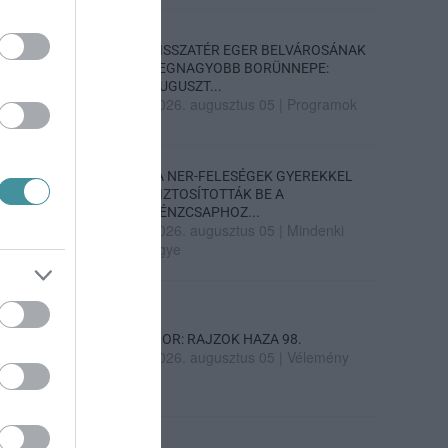
VISSZATÉR EGER BELVÁROSÁNAK
LEGNAGYOBB BORÜNNEPE:
AUGUSZT...
2026. augusztus 05
|
Programok
„A NER-FELESÉGEK GYEREKKEL
BIZTOSÍTOTTÁK BE A
PÉNZCSAPHOZ...
2026. augusztus 05
|
Mindenki
ügye
SIOR: RAJZOK HAZA 98.
2026. augusztus 05
|
Vélemény