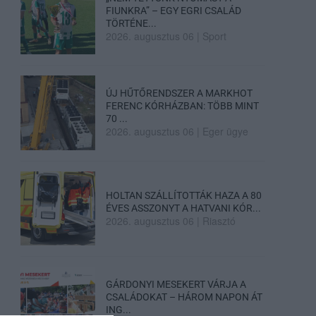
FIUNKRA” – EGY EGRI CSALÁD
TÖRTÉNE...
2026. augusztus 06
|
Sport
ÚJ HŰTŐRENDSZER A MARKHOT
FERENC KÓRHÁZBAN: TÖBB MINT
70 ...
2026. augusztus 06
|
Eger ügye
HOLTAN SZÁLLÍTOTTÁK HAZA A 80
ÉVES ASSZONYT A HATVANI KÓR...
2026. augusztus 06
|
Riasztó
GÁRDONYI MESEKERT VÁRJA A
CSALÁDOKAT – HÁROM NAPON ÁT
ING...