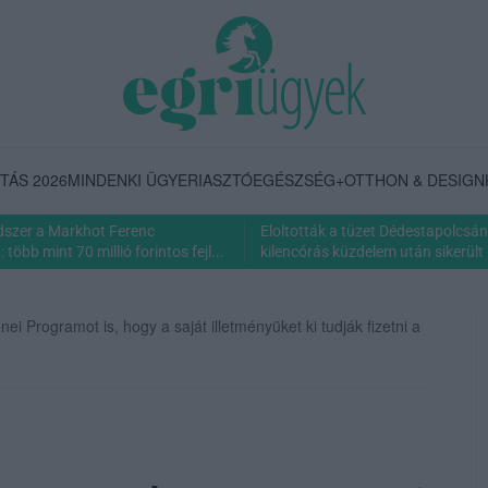
TÁS 2026
MINDENKI ÜGYE
RIASZTÓ
EGÉSZSÉG+
OTTHON & DESIGN
dszer a Markhot Ferenc
Eloltották a tüzet Dédestapolcsán
több mint 70 millió forintos fejl...
kilencórás küzdelem után sikerült 
ei Programot is, hogy a saját illetményüket ki tudják fizetni a