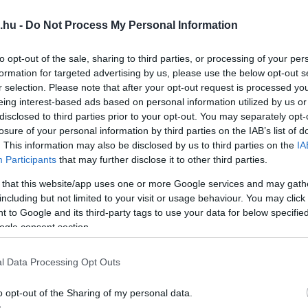
et alapján a Fidesz sutba dobhatja az egyik
.hu -
Do Not Process My Personal Information
létrejött kezdeményezést: az Egri Ifjúsági
nkormányzati képviselő is a közösségi
to opt-out of the sale, sharing to third parties, or processing of your per
formation for targeted advertising by us, please use the below opt-out s
r selection. Please note that after your opt-out request is processed y
eing interest-based ads based on personal information utilized by us or
en döntött arról, hogy támogatja a helyi
disclosed to third parties prior to your opt-out. You may separately opt-
 is egyedülálló pályázati rendszerrel. Az
losure of your personal information by third parties on the IAB’s list of
. This information may also be disclosed by us to third parties on the
IA
ért jött létre, hogy segítsen a fiatal egri
Participants
that may further disclose it to other third parties.
hangfelvételeket és videoklipeket
 that this website/app uses one or more Google services and may gath
. Évről évre 3 millió forint jutott erre a
including but not limited to your visit or usage behaviour. You may click 
ges fiatalnak nyújtott lehetőséget.
 to Google and its third-party tags to use your data for below specifi
ogle consent section.
 szerint a támogatási összeg 3 millió
l Data Processing Opt Outs
ára zsugorodik. Ez azt jelenti, hogy a fiatal
k. Pedig ez a program hosszú éveken át
o opt-out of the Sharing of my personal data.