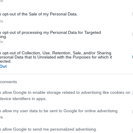
ogy ez egy tényleg jó kezdeményezés.
In
 EVAT cégcsoporton belül létrehozott egy
o opt-out of the Sale of my Personal Data.
In
rintos költségvetéssel, négy emberre szabott
yek lesznek, egyelőre titkolják. Az viszont
to opt-out of processing my Personal Data for Targeted
ing.
iklusban az Agria Film Kft. volt az eszköz,
In
a rendszer maradt."
o opt-out of Collection, Use, Retention, Sale, and/or Sharing
ersonal Data that Is Unrelated with the Purposes for which it
lected.
Out
consents
o allow Google to enable storage related to advertising like cookies on
evice identifiers in apps.
o allow my user data to be sent to Google for online advertising
s.
to allow Google to send me personalized advertising.