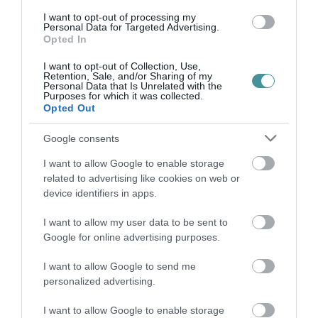
következményeivel, továbbá a kései időponttal,
I want to opt-out of processing my
Personal Data for Targeted Advertising.
az iskolakezdés közelségével függ össze, hogy
Opted In
az idei borünnepet „csak” háromnaposra
I want to opt-out of Collection, Use,
tervezzük.
Retention, Sale, and/or Sharing of my
Personal Data that Is Unrelated with the
Purposes for which it was collected.
A továbbiakról, miszerint lehetnek-e majd élő
Opted Out
koncertek, illetve, hogy szükséges-e bármilyen
Google consents
korlátozó intézkedéseket bevezetni a fesztivál
I want to allow Google to enable storage
ideje alatt, a járványhelyzet függvényében
related to advertising like cookies on web or
folyamatosan igyekszünk majd beszámolni.
device identifiers in apps.
I want to allow my user data to be sent to
Köszönjük mindenki megértését. Jó
Google for online advertising purposes.
egészséget, nagyon szép nyarat kívánunk,
I want to allow Google to send me
vigyázzanak magukra, figyeljenek másokra,
personalized advertising.
hogy minél többen találkozhassunk az
I want to allow Google to enable storage
augusztusi, XXV. Egri Bikavér Ünnepen!"