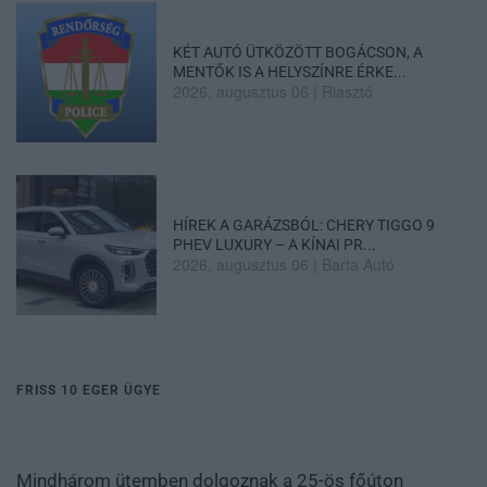
KÉT AUTÓ ÜTKÖZÖTT BOGÁCSON, A
MENTŐK IS A HELYSZÍNRE ÉRKE...
2026. augusztus 06
|
Riasztó
HÍREK A GARÁZSBÓL: CHERY TIGGO 9
PHEV LUXURY – A KÍNAI PR...
2026. augusztus 06
|
Barta Autó
FRISS 10 EGER ÜGYE
Mindhárom ütemben dolgoznak a 25-ös főúton