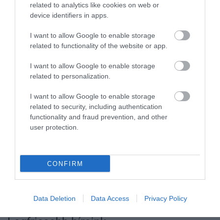
related to analytics like cookies on web or
device identifiers in apps.
Fotók:
Egri Bikavér Ünnep Facebook-
I want to allow Google to enable storage
oldala
/Huszár Márk
related to functionality of the website or app.
I want to allow Google to enable storage
related to personalization.
Ne maradjon le a legfrissebb hírekről, kövessen
I want to allow Google to enable storage
bennünket az EGRI ÜGYEK Google Hírek oldalán!
related to security, including authentication
functionality and fraud prevention, and other
user protection.
VISSZA A FŐOLDALRA
CONFIRM
Data Deletion
Data Access
Privacy Policy