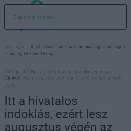
Skip to main content
Eger Ügye
Itt a hivatalos indoklás, ezért lesz augusztus végén
az idei Egri Bikavér Ünnep
2021. jún. 07. Hétfő, 21:00 | Szabadi Szabolcs | Eger ügye
Címkék:
egerplusz
,
érsekkert
,
egri bikavér ünnep
,
tarsoly
józsef
Itt a hivatalos
indoklás, ezért lesz
augusztus végén az