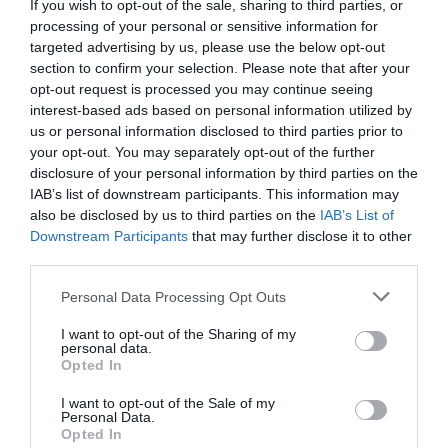
senkit, ezért úgy döntöttünk, hogy a XXV. Egri
If you wish to opt-out of the sale, sharing to third parties, or
processing of your personal or sensitive information for
Bikavér Ünnepet nem az előre bejelentett,
targeted advertising by us, please use the below opt-out
szokásos júliusi időpontban, hanem augusztus
section to confirm your selection. Please note that after your
végén rendezzük meg.
opt-out request is processed you may continue seeing
interest-based ads based on personal information utilized by
us or personal information disclosed to third parties prior to
A XXV. Egri Bikavér Ünnep új időpontja
your opt-out. You may separately opt-out of the further
2021. augusztus 26-28.
disclosure of your personal information by third parties on the
IAB’s list of downstream participants. This information may
also be disclosed by us to third parties on the
IAB’s List of
Azért döntöttünk idén is az új dátumban, mert
Downstream Participants
that may further disclose it to other
a jelenlegi szabályok szerint nem
third parties.
engedhetnénk be azokat, akiknek nincs
Please note that this website/app uses one or more Google
Personal Data Processing Opt Outs
védettségi igazolványuk, vagy egyéb módon
services and may gather and store information including but
not limited to your visit or usage behaviour. You may click to
I want to opt-out of the Sharing of my
nem tudják igazolni, hogy jogosultak a
personal data.
grant or deny consent to Google and its third-party tags to
Opted In
belépésre, és abban bízunk, hogy augusztus
use your data for below specified purposes in below Google
consent section.
végéig ez a helyzet megváltozik. Szintén a
I want to opt-out of the Sale of my
Personal Data.
járványhelyzettel, illetve annak
Opted In