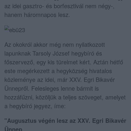
az idei gasztro- és borfesztivál nem négy-,
hanem háromnapos lesz.
Az okokról akkor még nem nyilatkozott
lapunknak Tarsoly József hegybíró és
főszervező, egy kis türelmet kért. Aztán hétfő
este megérkezett a hegyközség hivatalos
közleménye az idei, már XXV. Egri Bikavér
Ünnepről. Felesleges lenne bármit is
hozzáfűzni, közöljük a teljes szöveget, amelyet
a hegybíró jegyez, íme:
"Augusztus végén lesz az XXV. Egri Bikavér
Ünnep