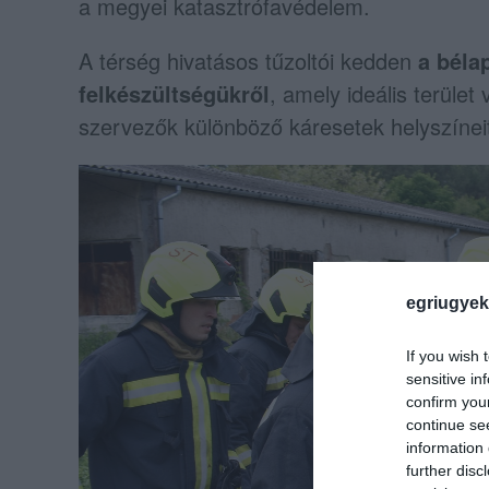
a megyei katasztrófavédelem.
A térség hivatásos tűzoltói kedden
a bélap
felkészültségükről
, amely ideális terület
szervezők különböző káresetek helyszínei
egriugyek
If you wish 
sensitive in
confirm you
continue se
information 
further disc