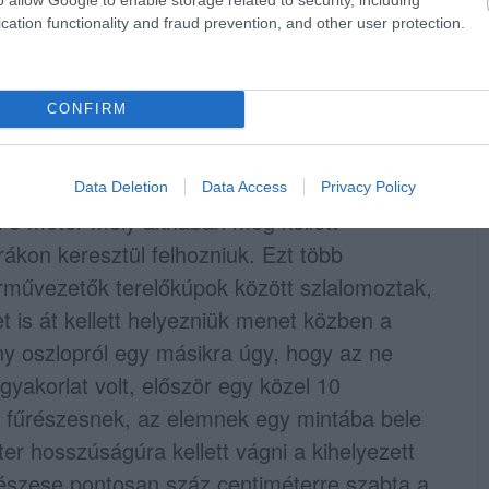
cation functionality and fraud prevention, and other user protection.
CONFIRM
Data Deletion
Data Access
Privacy Policy
el 6 méter mély aknában meg kellett
rákon keresztül felhozniuk. Ezt több
árművezetők terelőkúpok között szlalomoztak,
et is át kellett helyezniük menet közben a
ny oszlopról egy másikra úgy, hogy az ne
gyakorlat volt, először egy közel 10
 a fűrészesnek, az elemnek egy mintába bele
ter hosszúságúra kellett vágni a kihelyezett
űrészese pontosan száz centiméterre szabta a