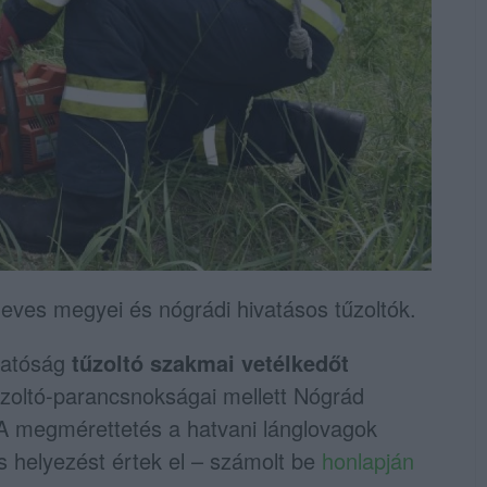
eves megyei és nógrádi hivatásos tűzoltók.
gatóság
tűzoltó szakmai vetélkedőt
zoltó-parancsnokságai mellett Nógrád
. A megmérettetés a hatvani lánglovagok
ós helyezést értek el – számolt be
honlapján