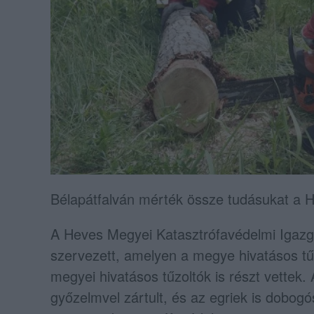
Bélapátfalván mérték össze tudásukat a H
A Heves Megyei Katasztrófavédelmi Igaz
szervezett, amelyen a megye hivatásos tű
megyei hivatásos tűzoltók is részt vettek
győzelmvel zártult, és az egriek is dobog