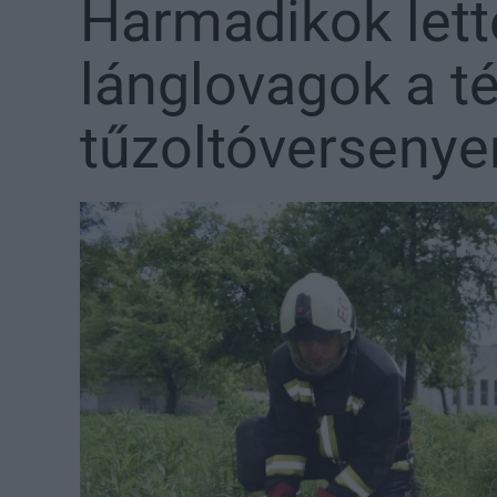
Harmadikok lett
lánglovagok a t
tűzoltóverseny