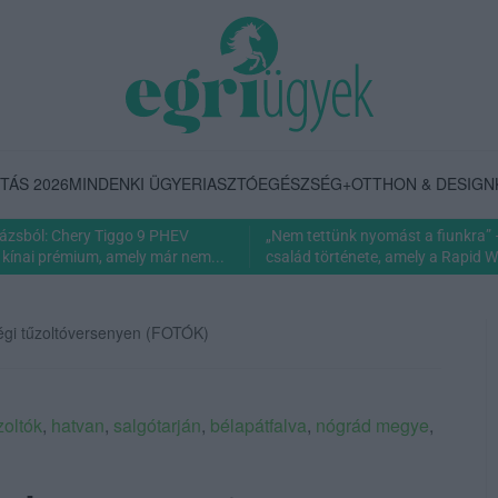
TÁS 2026
MINDENKI ÜGYE
RIASZTÓ
EGÉSZSÉG+
OTTHON & DESIGN
rázsból: Chery Tiggo 9 PHEV
„Nem tettünk nyomást a fiunkra” 
 kínai prémium, amely már nem...
család története, amely a Rapid Wi
ségi tűzoltóversenyen (FOTÓK)
zoltók
,
hatvan
,
salgótarján
,
bélapátfalva
,
nógrád megye
,