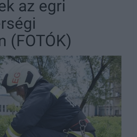
ek az egri
érségi
en (FOTÓK)