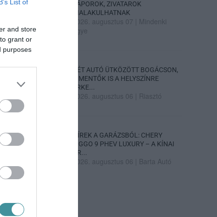
B’s List of
ZÁPOROK, ZIVATAROK
KIALAKULHATNAK
2026. augusztus 07
|
Mindenki
er and store
ügye
to grant or
ed purposes
KÉT AUTÓ ÜTKÖZÖTT BOGÁCSON,
A MENTŐK IS A HELYSZÍNRE
ÉRKE...
2026. augusztus 06
|
Riasztó
HÍREK A GARÁZSBÓL: CHERY
TIGGO 9 PHEV LUXURY – A KÍNAI
PR...
2026. augusztus 06
|
Barta Autó