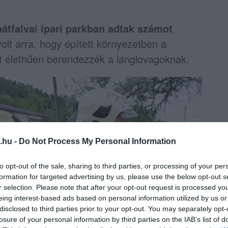
átfalvai ipari parkban adtak számot
 volt arra, hogy épített környezetben a
t élethűen berendezzék a lánglovagoknak.
.hu -
Do Not Process My Personal Information
to opt-out of the sale, sharing to third parties, or processing of your per
formation for targeted advertising by us, please use the below opt-out s
r selection. Please note that after your opt-out request is processed y
eing interest-based ads based on personal information utilized by us or
disclosed to third parties prior to your opt-out. You may separately opt-
losure of your personal information by third parties on the IAB’s list of