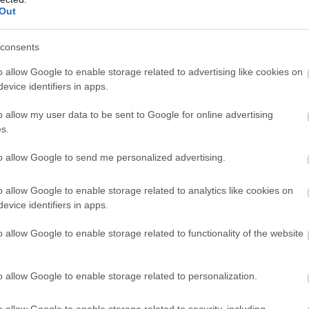
sekre válaszoltak a szakmai teszten. Ezt
Out
k elsőként egy mélyből mentési feladatot
consents
o allow Google to enable storage related to advertising like cookies on
evice identifiers in apps.
o allow my user data to be sent to Google for online advertising
s.
to allow Google to send me personalized advertising.
o allow Google to enable storage related to analytics like cookies on
evice identifiers in apps.
o allow Google to enable storage related to functionality of the website
o allow Google to enable storage related to personalization.
o allow Google to enable storage related to security, including