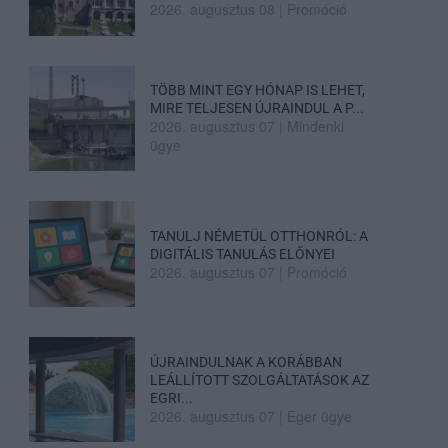
2026. augusztus 08
|
Promóció
TÖBB MINT EGY HÓNAP IS LEHET,
MIRE TELJESEN ÚJRAINDUL A P...
2026. augusztus 07
|
Mindenki
ügye
TANULJ NÉMETÜL OTTHONRÓL: A
DIGITÁLIS TANULÁS ELŐNYEI
2026. augusztus 07
|
Promóció
ÚJRAINDULNAK A KORÁBBAN
LEÁLLÍTOTT SZOLGÁLTATÁSOK AZ
EGRI...
2026. augusztus 07
|
Eger ügye