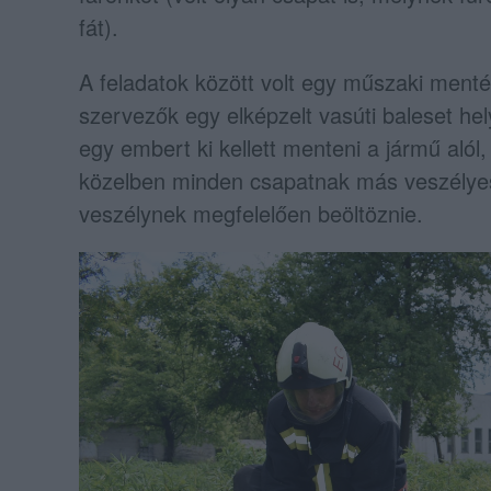
fát).
A feladatok között volt egy műszaki menté
szervezők egy elképzelt vasúti baleset he
egy embert ki kellett menteni a jármű alól
közelben minden csapatnak más veszélyes 
veszélynek megfelelően beöltöznie.