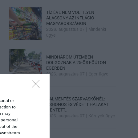
TÍZ ÉVE NEM VOLT ILYEN
ALACSONY AZ INFLÁCIÓ
MAGYARORSZÁGON
2026. augusztus 07
|
Mindenki
ügye
MINDHÁROM ÜTEMBEN
DOLGOZNAK A 25-ÖS FŐÚTON
EGERBEN
2026. augusztus 07
|
Eger ügye
HALMENTÉS SZARVASKŐNÉL:
sonal or
ŐSHONOS ÉS VÉDETT HALAKAT
ection to
MENTETT...
ou may
2026. augusztus 07
|
Környék ügye
 personal
out of the
 downstream