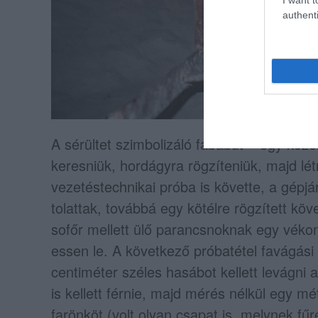
authenti
A sérültet szimbolizáló fabábut – egy köz
keresniük, hordágyra rögzíteniük, majd lét
vezetéstechnikai próba is követte, a gépj
tolattak, továbbá egy kötélre rögzített köv
sofőr mellett ülő parancsnoknak egy véko
essen le. A következő próbatétel favágási 
centiméter széles hasábot kellett levágni
is kellett férnie, majd mérés nélkül egy mé
farönköt (volt olyan csapat is, melynek f