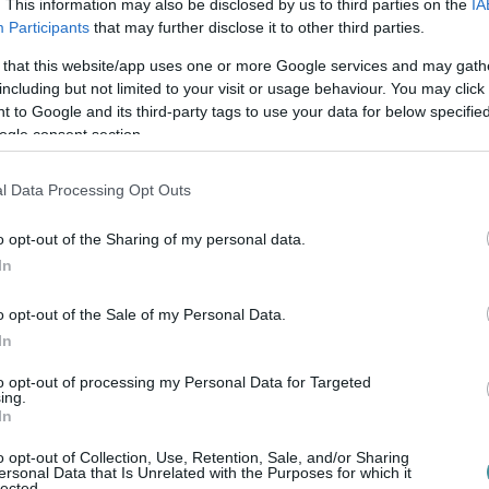
. This information may also be disclosed by us to third parties on the
IA
Participants
that may further disclose it to other third parties.
 that this website/app uses one or more Google services and may gath
including but not limited to your visit or usage behaviour. You may click 
 to Google and its third-party tags to use your data for below specifi
ogle consent section.
l Data Processing Opt Outs
o opt-out of the Sharing of my personal data.
In
 megyei igazgatóhelyettes nyitotta meg, aki
elent
nógrádi, egri, gyöngyösi,
o opt-out of the Sale of my Personal Data.
ni
hivatásosoknak. Minden egység egy teljes
In
összesen harminc tűzoltó mérte össze
to opt-out of processing my Personal Data for Targeted
ing.
In
ak, a beosztott tűzoltói állomány és a
o opt-out of Collection, Use, Retention, Sale, and/or Sharing
ersonal Data that Is Unrelated with the Purposes for which it
lected.