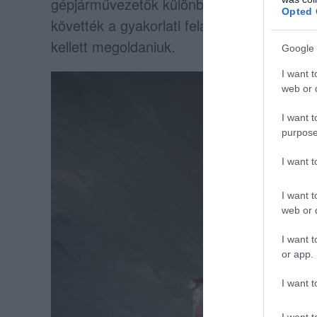
gépjárművezetők különböző elméleti kérdé
Opted 
követték a gyakorlati feladatok, a rajokna
kellett megoldaniuk.
Google 
I want t
web or d
I want t
purpose
I want 
I want t
web or d
I want t
or app.
I want t
I want t