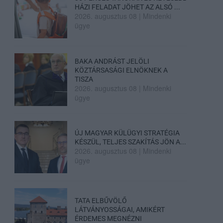
HÁZI FELADAT JÖHET AZ ALSÓ ...
2026. augusztus 08
|
Mindenki
ügye
BAKA ANDRÁST JELÖLI
KÖZTÁRSASÁGI ELNÖKNEK A
TISZA
2026. augusztus 08
|
Mindenki
ügye
ÚJ MAGYAR KÜLÜGYI STRATÉGIA
KÉSZÜL, TELJES SZAKÍTÁS JÖN A...
2026. augusztus 08
|
Mindenki
ügye
TATA ELBŰVÖLŐ
LÁTVÁNYOSSÁGAI, AMIKÉRT
ÉRDEMES MEGNÉZNI