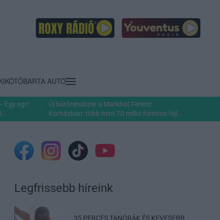
KIKÖTŐ
BARTA AUTÓ
– Egy egri
Új hűtőrendszer a Markhot Ferenc
...
Kórházban: több mint 70 millió forintos fejl...
Legfrissebb híreink
35 PERCES TANÓRÁK ÉS KEVESEBB