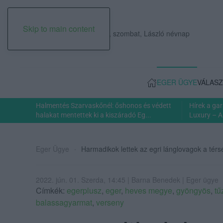
Skip to main content
2026. augusztus 08., szombat, László névnap
EGER ÜGYE
VÁLASZ
Halmentés Szarvaskőnél: őshonos és védett
Hírek a ga
halakat mentettek ki a kiszáradó Eg...
Luxury – A
Eger Ügye
Harmadikok lettek az egri lánglovagok a tér
2022. jún. 01. Szerda, 14:45 | Barna Benedek | Eger ügye
Címkék:
egerplusz
,
eger
,
heves megye
,
gyöngyös
,
tű
balassagyarmat
,
verseny