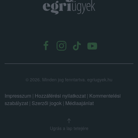
.
©
2026.
Minden jog fenntartva. egriugyek.hu
Impresszum
|
Hozzáférési nyilatkozat
|
Kommentelési
szabályzat
|
Szerzői jogok
|
Médiaajánlat
Ugrás a lap tetejére