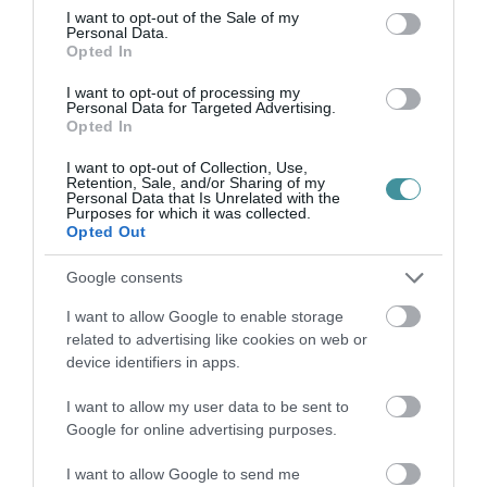
consent section.
alkalommal kellett beavatkozniuk szűkebb hazánkban. A három
I want to opt-out of the Sale of my
Personal Data.
műszaki mentést és öt tűzese...
Opted In
ROMOS MELLÉKÉPÜLET GYULLADT KI BESENYŐTELKEN
I want to opt-out of processing my
2021. január 15
|
Riasztó
Personal Data for Targeted Advertising.
Opted In
Egy romos, körülbelül harmincöt négyzetméteres melléképület
teteje és egyik helyisége égett Besenyőtelken, a Fő úton – adta
I want to opt-out of Collection, Use,
Retention, Sale, and/or Sharing of my
hírül péntek délután a megyei katasztrófavédelem. Azt írják, a
Personal Data that Is Unrelated with the
tűzhöz...
Purposes for which it was collected.
Opted Out
KIGYULLADT EGY SZEMÉLYAUTÓ AZ M3-ASON, MEZŐSZEMERÉNÉL
Google consents
2021. január 17
|
Riasztó
A katasztrófavédelem közlése szerint vasárnap délután kigyulladt
I want to allow Google to enable storage
és teljes terjedelmében égett egy személyautó az M3-as
related to advertising like cookies on web or
autópálya Budapest felé vezető oldalán, a 123-as
device identifiers in apps.
kilométerszelvénynél, Mezősz...
I want to allow my user data to be sent to
Google for online advertising purposes.
LÁNGRA KAPOTT A TŰZIFA EGY LŐRINCI HÁZ PINCÉJÉBEN
2021. január 17
|
Riasztó
I want to allow Google to send me
Tűzifa égett egy családi ház húsz négyzetméteres pincéjében