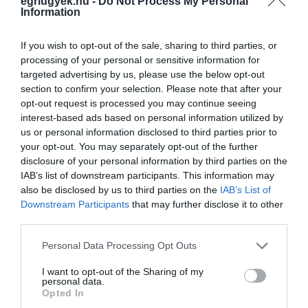
egriugyek.hu -
Do Not Process My Personal
LÁNGOLÓ LAKÁSOK, MELLÉKÉPÜLETEK HEVES MEGYÉBEN:
Information
TAVALY 201 ESETHEZ VONULTAK KI A TŰZOLTÓK
2021. január 14
|
Riasztó
If you wish to opt-out of the sale, sharing to third parties, or
2020-ban Heves megyében 201 alkalommal keletkezett tűz
processing of your personal or sensitive information for
társasházakban, családi házakban és az azokkal összeépített
targeted advertising by us, please use the below opt-out
melléképületekben – közölte az Egri Ügyek megkeresésére Nagy
section to confirm your selection. Please note that after your
Csaba, a Heves M...
opt-out request is processed you may continue seeing
interest-based ads based on personal information utilized by
RAKTÁRÉPÜLET ÉGETT JÁSZTELKEN, MINTEGY NEGYVEN
us or personal information disclosed to third parties prior to
TŰZOLTÓ KÜZDÖTT A LÁNGOKKAL – FOTÓK
2021. január 15
|
Riasztó
your opt-out. You may separately opt-out of the further
disclosure of your personal information by third parties on the
Tűz keletkezett egy négyezer négyzetméteres raktár középső,
IAB’s list of downstream participants. This information may
ezer négyzetméteres részében tegnap délután, egy Jásztelek
also be disclosed by us to third parties on the
IAB’s List of
határában lévő cég telephelyén. A lángok a többi helyiséget
Downstream Participants
that may further disclose it to other
veszélyeztették. A...
third parties.
Please note that this website/app uses one or more Google
SZÉN-MONOXID-MÉRGEZÉS GYANÚJÁVAL VITTEK KÓRHÁZBA EGY
Personal Data Processing Opt Outs
EMBERT EGERCSEHIBŐL
services and may gather and store information including but
2021. január 15
|
Riasztó
not limited to your visit or usage behaviour. You may click to
I want to opt-out of the Sharing of my
personal data.
grant or deny consent to Google and its third-party tags to
Sűrű napja volt csütörtökön a megye tűzoltóinak: a
Opted In
use your data for below specified purposes in below Google
katasztrófavédelem pénteki közlése szerint összesen nyolc