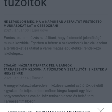
tűzoltók
NE LEPŐDJÖN MEG, HA A NAPOKBAN ASZFALTOT FESTEGETŐ
MUNKÁSOKAT LÁT A CSEBOXBAN!
2021. január 06
|
Eger ügye
Fontos, és nem túlzás azt állítani, hogy életmentő jelentőségű
munka kezdődik Egerben a héten: a szakemberek kijelölik azokat
a területeket és utakat a város magas épületekkel rendelkező
lakótelepe...
CSALÁDI HÁZBAN CSAPTAK FEL A LÁNGOK
TARNASZENTMIKLÓSON, A TŰZOLTÓK VÍZSZÁLLÍTÓT IS KÉRTEK A
HELYSZÍNRE
2021. január 14
|
Riasztó
A megyei katasztrófavédelem közlése szerint csütörtök délelőtt
kigyulladt és teljes terjedelmében lángra kapott egy ötven
négyzetméteres családi ház tetőszerkezete és belső tere
Tarnaszentmiklóson,...