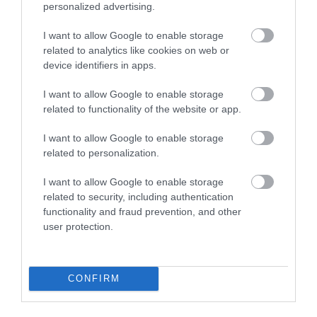
personalized advertising.
Lőrinciben, a Béke utcában – adta hírül vasárnap délután a
megyei katasztrófavédelem. A tűzhöz a hatvani hivatásos
I want to allow Google to enable storage
tűzoltók vonultak ...
related to analytics like cookies on web or
device identifiers in apps.
SÍNRE DŐLT FÁK OKOZTAK FENNAKADÁST BÉLAPÁTFALVA ÉS
SZILVÁSVÁRAD KÖZÖTT – FOTÓK
I want to allow Google to enable storage
2021. január 25
|
Környék ügye
related to functionality of the website or app.
A katasztrófavédelem közlése szerint a Heves megye tűzoltóinak
tizenegy alkalommal adott munkát a havas időjárás hétfőn
I want to allow Google to enable storage
reggeltől a délutáni órákig. A felázott talaj miatt a hó súlya alatt
related to personalization.
veszélye...
I want to allow Google to enable storage
related to security, including authentication
TŰZBE BORULT EGY CSALÁDI HÁZ PINCÉJE FELSŐTÁRKÁNYBAN
functionality and fraud prevention, and other
2021. február 01
|
Riasztó
user protection.
Tűz volt egy családi ház pincehelyiségében hétfő reggel a Heves
megyei Felsőtárkány József Attila utcájában - közölte a Heves
megyei katasztrófavédelem. A tűzhöz Egerből riasztották a
hivatásos...
CONFIRM
LÁNGOK CSAPTAK FEL EGY SZARVASKŐI HÁZBAN – FOTÓ A