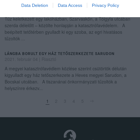
HELYSZÍNRŐL
Data Deletion
Data Access
Privacy Policy
2021. február 03
|
Riasztó
Tűz keletkezett egy lakóházban, Szarvaskőn, a Tölgyfa utcában
szerda délelőtt – közölte honlapján a katasztrófavédelem. A
beépített tetőtérben gyulladt ki egy szoba, az egri hivatásos
tűzoltók ...
LÁNGBA BORULT EGY HÁZ TETŐSZERKEZETE SARUDON
2021. február 04
|
Riasztó
A megyei katasztrófavédlem közlése szerint csütörtök délután
kigyulladt egy ház tetőszerkezete a Heves megyei Sarudon, a
Bocskai utcában. A tiszanánai önkormányzati tűzoltók a
helyszínre érkezv...
1
2
3
4
5