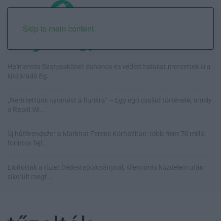
Skip to main content
Halmentés Szarvaskőnél: őshonos és védett halakat mentettek ki a
kiszáradó Eg...
„Nem tettünk nyomást a fiunkra” – Egy egri család története, amely
a Rapid Wi...
Új hűtőrendszer a Markhot Ferenc Kórházban: több mint 70 millió
forintos fejl...
Eloltották a tüzet Dédestapolcsánynál, kilencórás küzdelem után
sikerült megf...