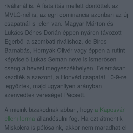
riválisnál is. A fiatalítás mellett döntöttek az
MVLC-nél is, az egri dominancia azonban az új
csapatnál is jelen van. Magyar Márton és
Lukács Dénes Dorián éppen nyáron távozott
Egerből a szombati riválishoz, de Biros
Barnabás, Hornyák Olivér vagy éppen a rutint
képviselő Lukas Seman neve is ismerősen
cseng a hevesi megyeszékhelyen. Felemásan
kezdték a szezont, a Honvéd csapatát 10-9-re
legyőzték, majd ugyanilyen arányban
szenvedtek vereséget Pécsett.
A mieink bizakodnak abban, hogy
a Kaposvár
elleni forma
állandósulni fog. Ha ezt átmentik
Miskolcra is pólósaink, akkor nem maradhat el