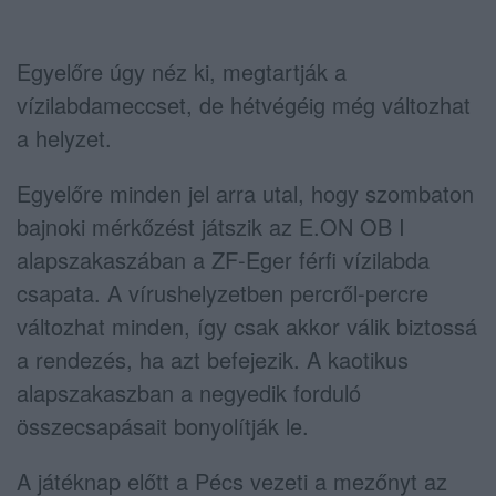
Egyelőre úgy néz ki, megtartják a
vízilabdameccset, de hétvégéig még változhat
a helyzet.
Egyelőre minden jel arra utal, hogy szombaton
bajnoki mérkőzést játszik az E.ON OB I
alapszakaszában a ZF-Eger férfi vízilabda
csapata. A vírushelyzetben percről-percre
változhat minden, így csak akkor válik biztossá
a rendezés, ha azt befejezik. A kaotikus
alapszakaszban a negyedik forduló
összecsapásait bonyolítják le.
A játéknap előtt a Pécs vezeti a mezőnyt az