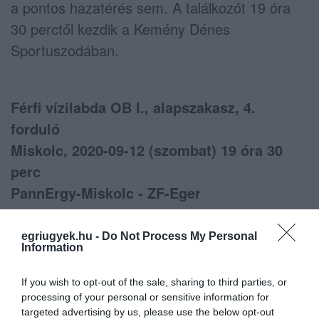
a pontos hazatérés sem. A találkozót 19 óra
30 perctől kezdik a Kemény Dénes
Sportuszodában.
Férfi vízilabda OB I., alapszakasz, 4.
forduló
Miskolc, 2020-09-12 (szombat) 19 óra 30
perc
PannErgy-Miskolc - ZF-Eger
Játékvezetők: Csizmadia Zsolt, Tóth Imre
egriugyek.hu -
Do Not Process My Personal
A játéknap további programja:
Information
Kaposvári VK - FTC-Telekom (elhalasztva)
If you wish to opt-out of the sale, sharing to third parties, or
BVSC-Zugló - OSC Újbuda (elhalasztva)
processing of your personal or sensitive information for
KSI – Szeged (elhalasztva)
targeted advertising by us, please use the below opt-out