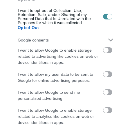
VISSZA A FŐOLDALRA
I want to opt-out of Collection, Use,
Retention, Sale, and/or Sharing of my
Personal Data that Is Unrelated with the
Purposes for which it was collected.
Opted Out
Google consents
I want to allow Google to enable storage
Legfrissebb híreink
related to advertising like cookies on web or
device identifiers in apps.
A GYAKORNOKI MUNKA: LEHETŐSÉGEK ÉS
KIHÍVÁSOK A KARRIER KE...
I want to allow my user data to be sent to
2026. augusztus 09
|
Promóció
Google for online advertising purposes.
I want to allow Google to send me
personalized advertising.
35 PERCES TANÓRÁK ÉS KEVESEBB HÁZI
FELADAT JÖHET AZ ALSÓ ...
I want to allow Google to enable storage
2026. augusztus 08
|
Mindenki ügye
related to analytics like cookies on web or
device identifiers in apps.