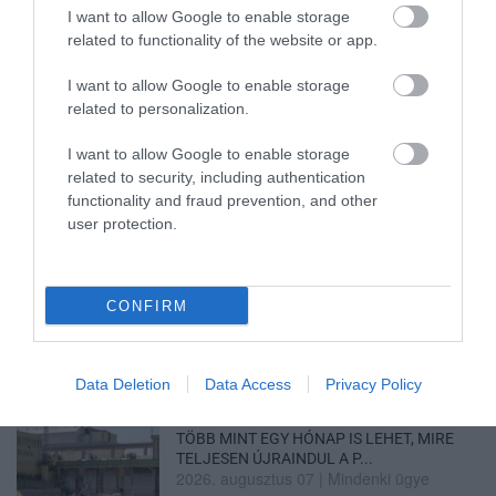
I want to allow Google to enable storage
BAKA ANDRÁST JELÖLI KÖZTÁRSASÁGI
related to functionality of the website or app.
ELNÖKNEK A TISZA
2026. augusztus 08
|
Mindenki ügye
I want to allow Google to enable storage
related to personalization.
I want to allow Google to enable storage
ÚJ MAGYAR KÜLÜGYI STRATÉGIA KÉSZÜL,
related to security, including authentication
TELJES SZAKÍTÁS JÖN A...
functionality and fraud prevention, and other
2026. augusztus 08
|
Mindenki ügye
user protection.
TATA ELBŰVÖLŐ LÁTVÁNYOSSÁGAI,
CONFIRM
AMIKÉRT ÉRDEMES MEGNÉZNI
2026. augusztus 08
|
Promóció
Data Deletion
Data Access
Privacy Policy
TÖBB MINT EGY HÓNAP IS LEHET, MIRE
TELJESEN ÚJRAINDUL A P...
2026. augusztus 07
|
Mindenki ügye