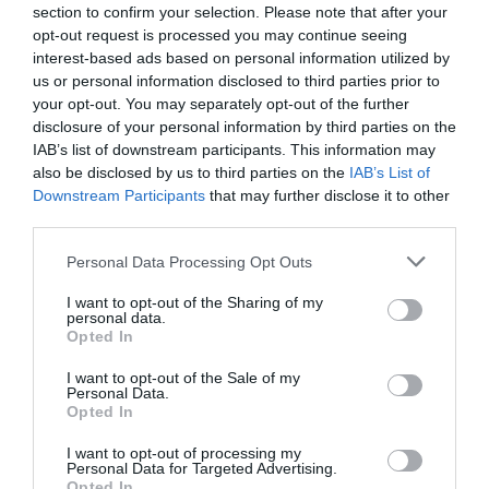
section to confirm your selection. Please note that after your
Debrecen – Szolnoki Dózsa (elhalasztva)
opt-out request is processed you may continue seeing
UVSE Hunguest Hotels - A-Híd VasasPlaket
interest-based ads based on personal information utilized by
us or personal information disclosed to third parties prior to
Honvéd – Tatabánya
your opt-out. You may separately opt-out of the further
Metalcom Szentes - PVSK Mecsek Füszért
disclosure of your personal information by third parties on the
IAB’s list of downstream participants. This information may
(
Via
agriasport.hu)
also be disclosed by us to third parties on the
IAB’s List of
Downstream Participants
that may further disclose it to other
third parties.
A Magyar Kupa ötödik helyezettjei lettek az
Please note that this website/app uses one or more Google
egri vízilabdás lányok
Personal Data Processing Opt Outs
services and may gather and store information including but
not limited to your visit or usage behaviour. You may click to
I want to opt-out of the Sharing of my
personal data.
grant or deny consent to Google and its third-party tags to
Opted In
use your data for below specified purposes in below Google
consent section.
I want to opt-out of the Sale of my
Personal Data.
Ne maradjon le a legfrissebb hírekről, kövessen
Opted In
bennünket az EGRI ÜGYEK Google Hírek oldalán!
I want to opt-out of processing my
Personal Data for Targeted Advertising.
Opted In