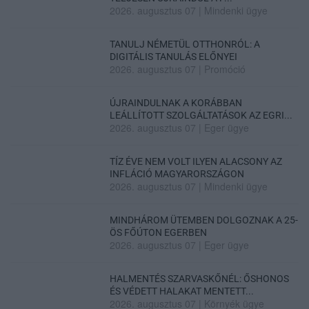
2026. augusztus 07
|
Mindenki ügye
TANULJ NÉMETÜL OTTHONRÓL: A
DIGITÁLIS TANULÁS ELŐNYEI
2026. augusztus 07
|
Promóció
ÚJRAINDULNAK A KORÁBBAN
LEÁLLÍTOTT SZOLGÁLTATÁSOK AZ EGRI...
2026. augusztus 07
|
Eger ügye
TÍZ ÉVE NEM VOLT ILYEN ALACSONY AZ
INFLÁCIÓ MAGYARORSZÁGON
2026. augusztus 07
|
Mindenki ügye
MINDHÁROM ÜTEMBEN DOLGOZNAK A 25-
ÖS FŐÚTON EGERBEN
2026. augusztus 07
|
Eger ügye
HALMENTÉS SZARVASKŐNÉL: ŐSHONOS
ÉS VÉDETT HALAKAT MENTETT...
2026. augusztus 07
|
Környék ügye