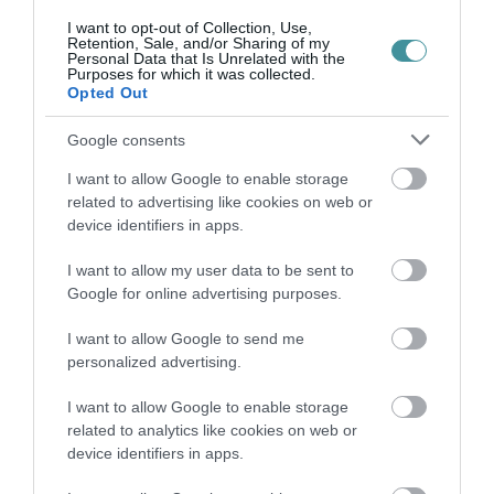
I want to opt-out of Collection, Use,
Retention, Sale, and/or Sharing of my
Personal Data that Is Unrelated with the
Purposes for which it was collected.
Ne maradjon le a legfrissebb hírekről, kövessen
Opted Out
bennünket az EGRI ÜGYEK Google Hírek oldalán!
Google consents
I want to allow Google to enable storage
VISSZA A FŐOLDALRA
related to advertising like cookies on web or
device identifiers in apps.
I want to allow my user data to be sent to
Google for online advertising purposes.
I want to allow Google to send me
Legfrissebb híreink
personalized advertising.
I want to allow Google to enable storage
related to analytics like cookies on web or
device identifiers in apps.
A GYAKORNOKI MUNKA: LEHETŐSÉGEK ÉS
KIHÍVÁSOK A KARRIER KE...