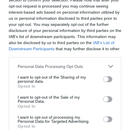
majd
a Berecz Mátyás és Jánosi Zoltán közül
section to confirm your selection. Please note that after your
opt-out request is processed you may continue seeing
kikerülő
ellenzéki jelölttel szemben.
interest-based ads based on personal information utilized by
us or personal information disclosed to third parties prior to
your opt-out. You may separately opt-out of the further
disclosure of your personal information by third parties on the
IAB’s list of downstream participants. This information may
also be disclosed by us to third parties on the
IAB’s List of
Downstream Participants
that may further disclose it to other
third parties.
Please note that this website/app uses one or more Google
Personal Data Processing Opt Outs
services and may gather and store information including but
not limited to your visit or usage behaviour. You may click to
I want to opt-out of the Sharing of my
personal data.
grant or deny consent to Google and its third-party tags to
Opted In
use your data for below specified purposes in below Google
consent section.
I want to opt-out of the Sale of my
Personal Data.
Kép forrása: Heves Megyei Kormányhivatal
Opted In
Facebook-oldala
I want to opt-out of processing my
Personal Data for Targeted Advertising.
Opted In