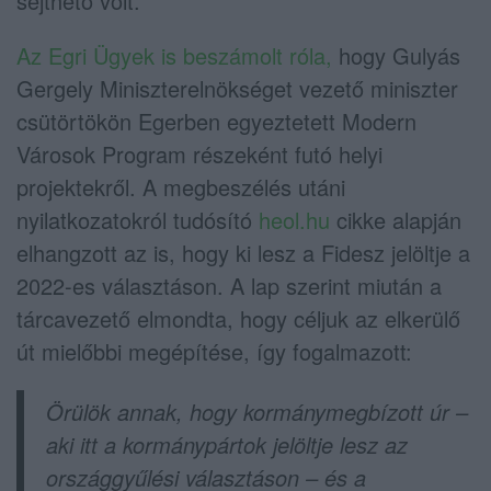
sejthető volt.
Az Egri Ügyek is beszámolt róla,
hogy Gulyás
Gergely Miniszterelnökséget vezető miniszter
csütörtökön Egerben egyeztetett Modern
Városok Program részeként futó helyi
projektekről. A megbeszélés utáni
nyilatkozatokról tudósító
heol.hu
cikke alapján
elhangzott az is, hogy ki lesz a Fidesz jelöltje a
2022-es választáson. A lap szerint miután a
tárcavezető elmondta, hogy céljuk az elkerülő
út mielőbbi megépítése, így fogalmazott:
Örülök annak, hogy kormánymegbízott úr –
aki itt a kormánypártok jelöltje lesz az
országgyűlési választáson – és a