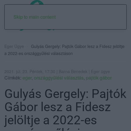
Skip to main content
Eger Ügye
Gulyás Gergely: Pajtók Gábor lesz a Fidesz jelöltje
a 2022-es országgyűlési választáson
2021. júl. 23. Péntek, 17:30 | Barna Benedek | Eger ügye
Címkék:
eger
,
országgyűlési választás
,
pajtók gábor
Gulyás Gergely: Pajtók
Gábor lesz a Fidesz
jelöltje a 2022-es