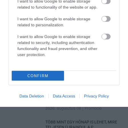
2026. augusztus 09
|
Promóció
I want to allow Google to enable storage
related to functionality of the website or app.
I want to allow Google to enable storage
35 PERCES TANÓRÁK ÉS KEVESEBB HÁZI
related to personalization.
FELADAT JÖHET AZ ALSÓ ...
2026. augusztus 08
|
Mindenki ügye
I want to allow Google to enable storage
related to security, including authentication
functionality and fraud prevention, and other
BAKA ANDRÁST JELÖLI KÖZTÁRSASÁGI
ELNÖKNEK A TISZA
user protection.
2026. augusztus 08
|
Mindenki ügye
ÚJ MAGYAR KÜLÜGYI STRATÉGIA KÉSZÜL,
CONFIRM
TELJES SZAKÍTÁS JÖN A...
2026. augusztus 08
|
Mindenki ügye
Data Deletion
Data Access
Privacy Policy
TATA ELBŰVÖLŐ LÁTVÁNYOSSÁGAI,
AMIKÉRT ÉRDEMES MEGNÉZNI
2026. augusztus 08
|
Promóció
TÖBB MINT EGY HÓNAP IS LEHET, MIRE
TELJESEN ÚJRAINDUL A P...