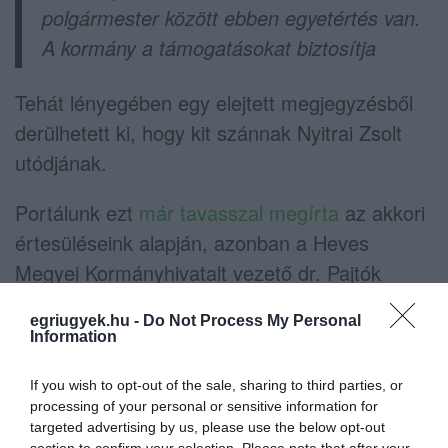
polgármester között ebben egyetértés van.
A kormány a támogatásokat biztosítja
Tehát lényegében egy elejtett megjegyzésből
derülhetett ki, hogy kit szánnak Nyitrai Zsolt
utódjának.
Portálunk ezt
már tavasszal megírta
az akkori
értesüléseink alapján, azonban a Heves
Megyei Kormányhivatalt vezető dr. Pajtók
Gábor akkor azt nyilatkozta nekünk: nem tud
egriugyek.hu -
Do Not Process My Personal
róla, hogy ő lenne a jelölt. Időközben
Information
kinevezték
a Heves megyei 1-es számú
If you wish to opt-out of the sale, sharing to third parties, or
választókerület elnökének is, de még akkor
processing of your personal or sensitive information for
sem jelentették be hivatalosan, hogy ő indul
targeted advertising by us, please use the below opt-out