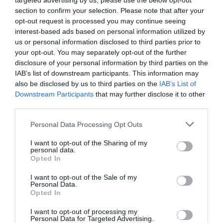
targeted advertising by us, please use the below opt-out
tartanak, Gyura Fanni népdalénekes, a
section to confirm your selection. Please note that after your
opt-out request is processed you may continue seeing
Csalamádé népzenekar (Egri Farkas Ferenc
interest-based ads based on personal information utilized by
Zeneiskola) és az Egri Szimfonikus Zenekar
us or personal information disclosed to third parties prior to
közreműködésében. A műsorról
ITT lehet
your opt-out. You may separately opt-out of the further
disclosure of your personal information by third parties on the
olvasni
.
IAB’s list of downstream participants. This information may
also be disclosed by us to third parties on the
IAB’s List of
Downstream Participants
that may further disclose it to other
third parties.
Please note that this website/app uses one or more Google
Personal Data Processing Opt Outs
(Indexkép forrása: Egri Szimfonikus Zenekar /
services and may gather and store information including but
not limited to your visit or usage behaviour. You may click to
I want to opt-out of the Sharing of my
Facebook)
personal data.
grant or deny consent to Google and its third-party tags to
Opted In
use your data for below specified purposes in below Google
consent section.
I want to opt-out of the Sale of my
Personal Data.
Opted In
Ne maradjon le a legfrissebb hírekről, kövessen
I want to opt-out of processing my
bennünket az EGRI ÜGYEK Google Hírek oldalán!
Personal Data for Targeted Advertising.