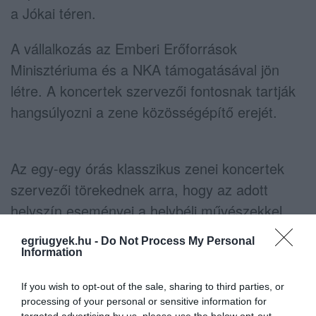
a Jókai téren.
A vállalkozás az Emberi Erőforrások
Minisztériuma és a NKA támogatásával jön
létre. A koncertek szervezői fontosnak tartják
hangsúlyozni a zene közösségépítő erejét.
Az egy-egy órás klasszikus zenei koncertek
szervezői törekednek arra, hogy az adott
helyszín eseményei a helybéli művészekkel,
fiatal tehetségekkel valósuljanak meg.
egriugyek.hu -
Do Not Process My Personal
Information
Egerben a "Nemes nyomatok" – Európai zene
magyar forrásból elnevezésű előadás várja az
If you wish to opt-out of the sale, sharing to third parties, or
processing of your personal or sensitive information for
érdeklődőket, amelyet június 3-án (péntken)