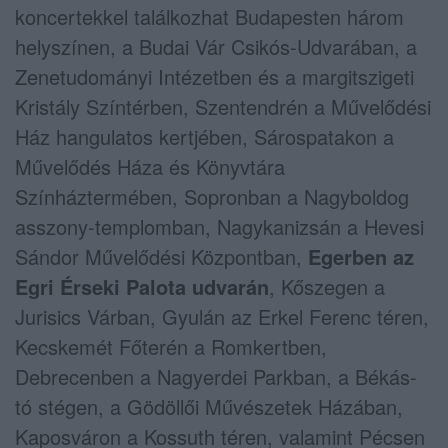
koncertekkel találkozhat Budapesten három
helyszínen, a Budai Vár Csikós-Udvarában, a
Zenetudományi Intézetben és a margitszigeti
Kristály Színtérben, Szentendrén a Művelődési
Ház hangulatos kertjében, Sárospatakon a
Művelődés Háza és Könyvtára
Színháztermében, Sopronban a Nagyboldog
asszony-templomban, Nagykanizsán a Hevesi
Sándor Művelődési Központban,
Egerben az
Egri Érseki Palota udvarán
, Kőszegen a
Jurisics Várban, Gyulán az Erkel Ferenc téren,
Kecskemét Főterén a Romkertben,
Debrecenben a Nagyerdei Parkban, a Békás-
tó stégen, a Gödöllői Művészetek Házában,
Kaposváron a Kossuth téren, valamint Pécsen