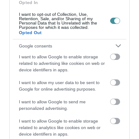
Opted In
I want to opt-out of Collection, Use,
VISSZA A FŐOLDALRA
Retention, Sale, and/or Sharing of my
Personal Data that Is Unrelated with the
Purposes for which it was collected.
Opted Out
Google consents
I want to allow Google to enable storage
related to advertising like cookies on web or
Legfrissebb híreink
device identifiers in apps.
I want to allow my user data to be sent to
Google for online advertising purposes.
ÚJ MAGYAR KÜLÜGYI STRATÉGIA KÉSZÜL,
TELJES SZAKÍTÁS JÖN A...
I want to allow Google to send me
2026. augusztus 08
|
Mindenki ügye
personalized advertising.
I want to allow Google to enable storage
related to analytics like cookies on web or
TATA ELBŰVÖLŐ LÁTVÁNYOSSÁGAI,
device identifiers in apps.