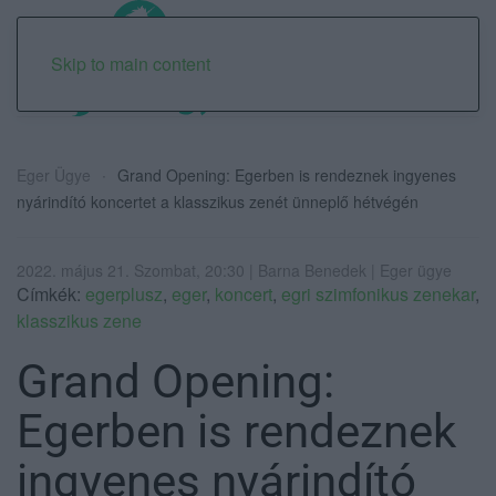
Skip to main content
Eger Ügye
Grand Opening: Egerben is rendeznek ingyenes
nyárindító koncertet a klasszikus zenét ünneplő hétvégén
2022. május 21. Szombat, 20:30 | Barna Benedek | Eger ügye
Címkék:
egerplusz
,
eger
,
koncert
,
egri szimfonikus zenekar
,
klasszikus zene
Grand Opening:
Egerben is rendeznek
ingyenes nyárindító