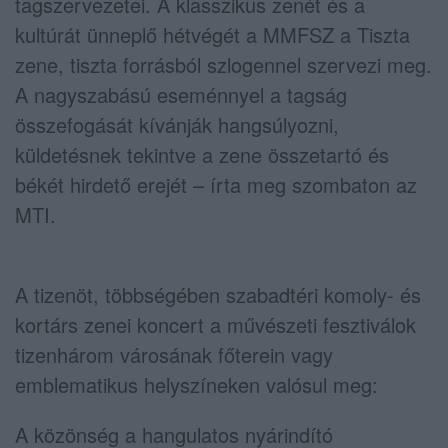
tagszervezetei. A klasszikus zenét és a
kultúrát ünneplő hétvégét a MMFSZ a Tiszta
zene, tiszta forrásból szlogennel szervezi meg.
A nagyszabású eseménnyel a tagság
összefogását kívánják hangsúlyozni,
küldetésnek tekintve a zene összetartó és
békét hirdető erejét – írta meg szombaton az
MTI.
A tizenöt, többségében szabadtéri komoly- és
kortárs zenei koncert a művészeti fesztiválok
tizenhárom városának főterein vagy
emblematikus helyszíneken valósul meg:
A közönség a hangulatos nyárindító