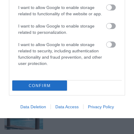
AMIKÉRT ÉRDEMES MEGNÉZNI
2026. augusztus 08
|
Promóció
I want to allow Google to enable storage
related to functionality of the website or app.
I want to allow Google to enable storage
TÖBB MINT EGY HÓNAP IS LEHET, MIRE
related to personalization.
TELJESEN ÚJRAINDUL A P...
2026. augusztus 07
|
Mindenki ügye
I want to allow Google to enable storage
related to security, including authentication
functionality and fraud prevention, and other
user protection.
TANULJ NÉMETÜL OTTHONRÓL: A
DIGITÁLIS TANULÁS ELŐNYEI
2026. augusztus 07
|
Promóció
CONFIRM
ÚJRAINDULNAK A KORÁBBAN
Data Deletion
Data Access
Privacy Policy
LEÁLLÍTOTT SZOLGÁLTATÁSOK AZ EGRI...
2026. augusztus 07
|
Eger ügye