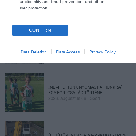
2026. augusztus 06
|
Barta Autó
functionality and fraud prevention, and other
user protection.
CONFIRM
LAKÓÉPÜLETEK LÁNGOLTAK SZERDÁN
2026. augusztus 06
|
Riasztó
Data Deletion
Data Access
Privacy Policy
„NEM TETTÜNK NYOMÁST A FIUNKRA” –
EGY EGRI CSALÁD TÖRTÉNE...
2026. augusztus 06
|
Sport
ÚJ HŰTŐRENDSZER A MARKHOT FERENC