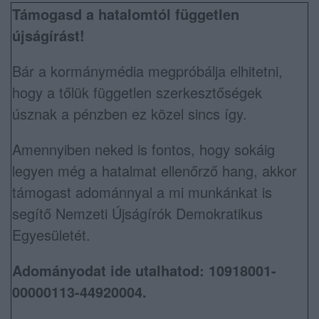
Támogasd a hatalomtól független
újságírást!
Bár a kormánymédia megpróbálja elhitetni,
hogy a tőlük független szerkesztőségek
úsznak a pénzben ez közel sincs így.
Amennyiben neked is fontos, hogy sokáig
legyen még a hatalmat ellenőrző hang, akkor
támogast adománnyal a mi munkánkat is
segítő Nemzeti Újságírók Demokratikus
Egyesületét.
Adományodat ide utalhatod: 10918001-
00000113-44920004.