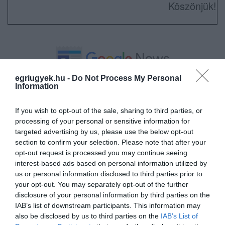
Köszönjük!
egriugyek.hu -
Do Not Process My Personal
Ne maradjon le a legfrissebb hírekről, kövessen
Information
bennünket az EGRI ÜGYEK Google Hírek oldalán!
If you wish to opt-out of the sale, sharing to third parties, or
processing of your personal or sensitive information for
VISSZA A FŐOLDALRA
targeted advertising by us, please use the below opt-out
section to confirm your selection. Please note that after your
opt-out request is processed you may continue seeing
interest-based ads based on personal information utilized by
us or personal information disclosed to third parties prior to
your opt-out. You may separately opt-out of the further
disclosure of your personal information by third parties on the
IAB’s list of downstream participants. This information may
Legfrissebb híreink
also be disclosed by us to third parties on the
IAB’s List of