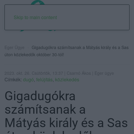
Skip to main content
Eger Ügye
Gigadugókra számítsanak a Mátyás király és a Sas
úton közlekedők október 30-tól!
2023. okt. 26. Csütörtök, 13:37 | Csarnó Ákos | Eger ügye
Címkék:
dugó
,
felújítás
,
közlekedés
Gigadugókra
számítsanak a
Mátyás király és a Sas