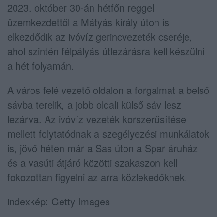
2023. október 30-án hétfőn reggel
üzemkezdettől a Mátyás király úton is
elkezdődik az ivóvíz gerincvezeték cseréje,
ahol szintén félpályás útlezárásra kell készülni
a hét folyamán.
A város felé vezető oldalon a forgalmat a belső
sávba terelik, a jobb oldali külső sáv lesz
lezárva. Az ivóvíz vezeték korszerűsítése
mellett folytatódnak a szegélyezési munkálatok
is, jövő héten már a Sas úton a Spar áruház
és a vasúti átjáró közötti szakaszon kell
fokozottan figyelni az arra közlekedőknek.
indexkép: Getty Images