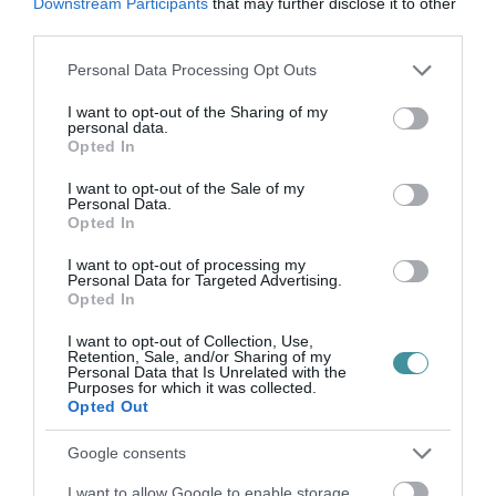
Downstream Participants
that may further disclose it to other
third parties.
Please note that this website/app uses one or more Google
Personal Data Processing Opt Outs
TÍZ ÉVE NEM VOLT ILYEN ALACSONY AZ
services and may gather and store information including but
INFLÁCIÓ MAGYARORSZÁGON
not limited to your visit or usage behaviour. You may click to
I want to opt-out of the Sharing of my
2026. augusztus 07
|
Mindenki ügye
personal data.
grant or deny consent to Google and its third-party tags to
Opted In
use your data for below specified purposes in below Google
consent section.
I want to opt-out of the Sale of my
Personal Data.
Opted In
MINDHÁROM ÜTEMBEN DOLGOZNAK A 25-
I want to opt-out of processing my
ÖS FŐÚTON EGERBEN
Personal Data for Targeted Advertising.
2026. augusztus 07
|
Eger ügye
Opted In
I want to opt-out of Collection, Use,
Retention, Sale, and/or Sharing of my
Personal Data that Is Unrelated with the
Purposes for which it was collected.
Opted Out
HALMENTÉS SZARVASKŐNÉL: ŐSHONOS
ÉS VÉDETT HALAKAT MENTETT...
Google consents
2026. augusztus 07
|
Környék ügye
I want to allow Google to enable storage