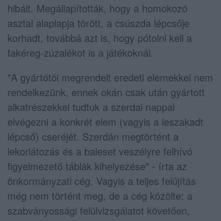
hibáit. Megállapították, hogy a homokozó
asztal alaplapja törött, a csúszda lépcsője
korhadt, továbbá azt is, hogy pótolni kell a
fakéreg-zúzalékot is a játékoknál.
"A gyártótól megrendelt eredeti elemekkel nem
rendelkezünk, ennek okán csak után gyártott
alkatrészekkel tudtuk a szerdai nappal
elvégezni a konkrét elem (vagyis a leszakadt
lépcső) cseréjét. Szerdán megtörtént a
lekorlátozás és a baleset veszélyre felhívó
figyelmezető táblák kihelyezése" - írta az
önkormányzati cég. Vagyis a teljes felújítás
még nem történt meg, de a cég közölte: a
szabványossági felülvizsgálatot követően,