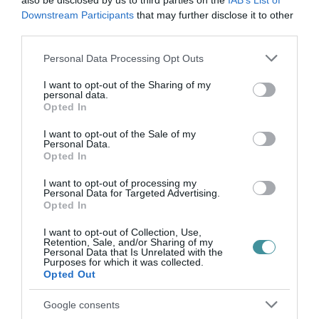
also be disclosed by us to third parties on the
IAB’s List of
Legfrissebb híreink
Downstream Participants
that may further disclose it to other
third parties.
Please note that this website/app uses one or more Google
Personal Data Processing Opt Outs
services and may gather and store information including but
35 PERCES TANÓRÁK ÉS KEVESEBB HÁZI
not limited to your visit or usage behaviour. You may click to
I want to opt-out of the Sharing of my
FELADAT JÖHET AZ ALSÓ ...
personal data.
2026. augusztus 08
|
Mindenki ügye
grant or deny consent to Google and its third-party tags to
Opted In
use your data for below specified purposes in below Google
consent section.
I want to opt-out of the Sale of my
Personal Data.
Opted In
I want to opt-out of processing my
BAKA ANDRÁST JELÖLI KÖZTÁRSASÁGI
Personal Data for Targeted Advertising.
ELNÖKNEK A TISZA
Opted In
2026. augusztus 08
|
Mindenki ügye
I want to opt-out of Collection, Use,
Retention, Sale, and/or Sharing of my
Personal Data that Is Unrelated with the
Purposes for which it was collected.
Opted Out
ÚJ MAGYAR KÜLÜGYI STRATÉGIA KÉSZÜL,
Google consents
TELJES SZAKÍTÁS JÖN A...