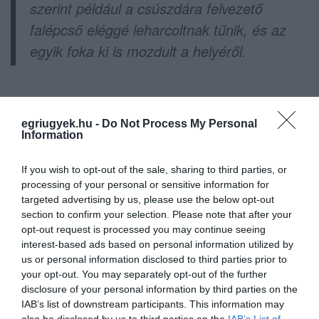
szerint például a csúszdára felvezető
falépcső eléggé leharcoltnak tűnik, és az
egyik foka ki is mozdult a helyéről.
egriugyek.hu -
Do Not Process My Personal
Information
Ne maradjon le a legfrissebb hírekről, kövessen
bennünket az EGRI ÜGYEK Google Hírek oldalán!
If you wish to opt-out of the sale, sharing to third parties, or
processing of your personal or sensitive information for
targeted advertising by us, please use the below opt-out
VISSZA A FŐOLDALRA
section to confirm your selection. Please note that after your
opt-out request is processed you may continue seeing
interest-based ads based on personal information utilized by
us or personal information disclosed to third parties prior to
your opt-out. You may separately opt-out of the further
disclosure of your personal information by third parties on the
IAB’s list of downstream participants. This information may