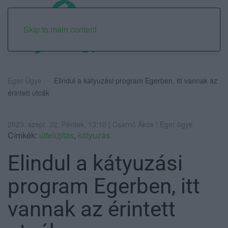
Skip to main content
Eger Ügye
Elindul a kátyuzási program Egerben, itt vannak az
érintett utcák
2023. szept. 22. Péntek, 13:10 | Csarnó Ákos | Eger ügye
Címkék:
útfelújítás
,
kátyuzás
Elindul a kátyuzási
program Egerben, itt
vannak az érintett