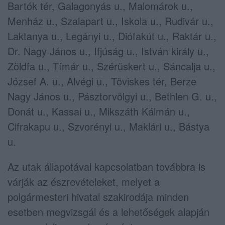
Bartók tér, Galagonyás u., Malomárok u.,
Menház u., Szalapart u., Iskola u., Rudivár u.,
Laktanya u., Legányi u., Diófakút u., Raktár u.,
Dr. Nagy János u., Ifjúság u., István király u.,
Zöldfa u., Tímár u., Szérüskert u., Sáncalja u.,
József A. u., Alvégi u., Töviskes tér, Berze
Nagy János u., Pásztorvölgyi u., Bethlen G. u.,
Donát u., Kassai u., Mikszáth Kálmán u.,
Cifrakapu u., Szvorényi u., Maklári u., Bástya
u.
Az utak állapotával kapcsolatban továbbra is
várják az észrevételeket, melyet a
polgármesteri hivatal szakirodája minden
esetben megvizsgál és a lehetőségek alapján