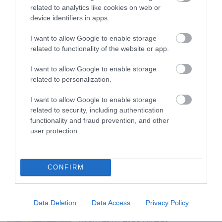
related to analytics like cookies on web or
device identifiers in apps.
I want to allow Google to enable storage
related to functionality of the website or app.
LAKÓÉPÜLETEK LÁNGOLTAK SZERDÁN
I want to allow Google to enable storage
2026. augusztus 06
|
Riasztó
related to personalization.
I want to allow Google to enable storage
related to security, including authentication
functionality and fraud prevention, and other
user protection.
„NEM TETTÜNK NYOMÁST A FIUNKRA” –
EGY EGRI CSALÁD TÖRTÉNE...
2026. augusztus 06
|
Sport
CONFIRM
Data Deletion
Data Access
Privacy Policy
ÚJ HŰTŐRENDSZER A MARKHOT FERENC