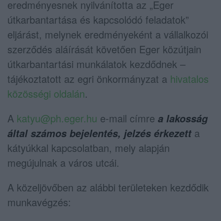
eredményesnek nyilvánította az „Eger
útkarbantartása és kapcsolódó feladatok”
eljárást, melynek eredményeként a vállalkozói
szerződés aláírását követően Eger közútjain
útkarbantartási munkálatok kezdődnek –
tájékoztatott az egri önkormányzat a
hivatalos
közösségi oldalán
.
A
katyu@ph.eger.hu
e-mail címre
a lakosság
a
által számos bejelentés, jelzés érkezett
kátyúkkal kapcsolatban, mely alapján
megújulnak a város utcái.
A közeljövőben az alábbi területeken kezdődik
munkavégzés: