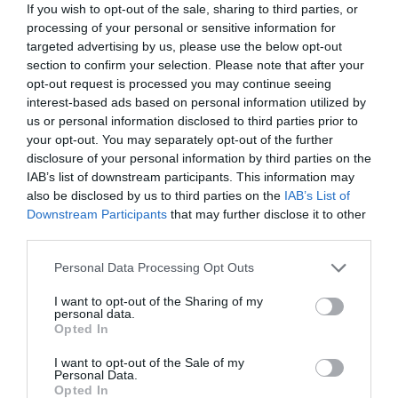
If you wish to opt-out of the sale, sharing to third parties, or
segítő Nemzeti Újságírók Demokratikus
processing of your personal or sensitive information for
Egyesületét.
targeted advertising by us, please use the below opt-out
section to confirm your selection. Please note that after your
opt-out request is processed you may continue seeing
Adományodat ide utalhatod: 10918001-
interest-based ads based on personal information utilized by
00000113-44920004.
us or personal information disclosed to third parties prior to
your opt-out. You may separately opt-out of the further
disclosure of your personal information by third parties on the
Köszönjük!
IAB’s list of downstream participants. This information may
also be disclosed by us to third parties on the
IAB’s List of
Downstream Participants
that may further disclose it to other
third parties.
Please note that this website/app uses one or more Google
Personal Data Processing Opt Outs
services and may gather and store information including but
not limited to your visit or usage behaviour. You may click to
I want to opt-out of the Sharing of my
Ne maradjon le a legfrissebb hírekről, kövessen
personal data.
grant or deny consent to Google and its third-party tags to
bennünket az EGRI ÜGYEK Google Hírek oldalán!
Opted In
use your data for below specified purposes in below Google
consent section.
I want to opt-out of the Sale of my
Personal Data.
VISSZA A FŐOLDALRA
Opted In