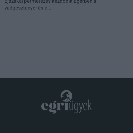
Éjszakai permetezés kezdődik Egerben a
vadgesztenye- és p...
.