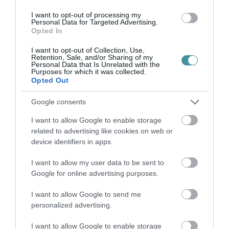
I want to opt-out of processing my
Personal Data for Targeted Advertising.
Opted In
I want to opt-out of Collection, Use,
Retention, Sale, and/or Sharing of my
Personal Data that Is Unrelated with the
Purposes for which it was collected.
Legfrissebb híreink
Opted Out
Google consents
I want to allow Google to enable storage
KÉT AUTÓ ÜTKÖZÖTT BOGÁCSON, A
related to advertising like cookies on web or
MENTŐK IS A HELYSZÍNRE ÉRKE...
device identifiers in apps.
2026. augusztus 06
|
Riasztó
I want to allow my user data to be sent to
Google for online advertising purposes.
I want to allow Google to send me
personalized advertising.
HÍREK A GARÁZSBÓL: CHERY TIGGO 9
PHEV LUXURY – A KÍNAI PR...
2026. augusztus 06
|
Barta Autó
I want to allow Google to enable storage