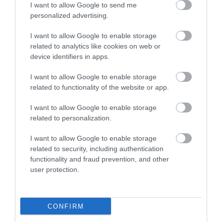
I want to allow Google to send me
TATA ELBŰVÖLŐ LÁTVÁNYOSSÁGAI,
personalized advertising.
AMIKÉRT ÉRDEMES MEGNÉZNI
2026. augusztus 08
|
Promóció
I want to allow Google to enable storage
related to analytics like cookies on web or
device identifiers in apps.
TÖBB MINT EGY HÓNAP IS LEHET, MIRE
I want to allow Google to enable storage
TELJESEN ÚJRAINDUL A P...
related to functionality of the website or app.
2026. augusztus 07
|
Mindenki ügye
I want to allow Google to enable storage
related to personalization.
TANULJ NÉMETÜL OTTHONRÓL: A
I want to allow Google to enable storage
DIGITÁLIS TANULÁS ELŐNYEI
2026. augusztus 07
|
Promóció
related to security, including authentication
functionality and fraud prevention, and other
user protection.
ÚJRAINDULNAK A KORÁBBAN
LEÁLLÍTOTT SZOLGÁLTATÁSOK AZ EGRI...
CONFIRM
2026. augusztus 07
|
Eger ügye