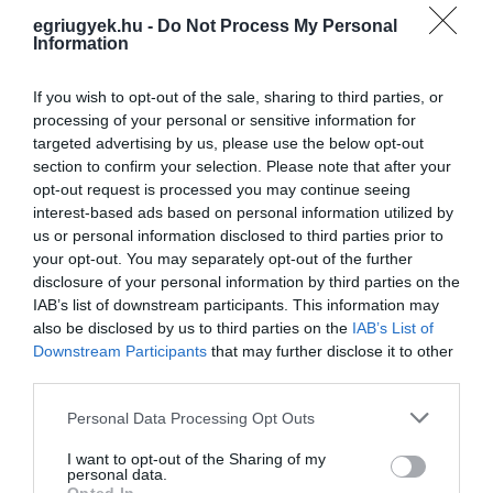
egriugyek.hu -
Do Not Process My Personal
Information
If you wish to opt-out of the sale, sharing to third parties, or
processing of your personal or sensitive information for
targeted advertising by us, please use the below opt-out
section to confirm your selection. Please note that after your
opt-out request is processed you may continue seeing
interest-based ads based on personal information utilized by
Ne maradjon le a legfrissebb hírekről, kövessen
us or personal information disclosed to third parties prior to
bennünket az EGRI ÜGYEK Google Hírek oldalán!
your opt-out. You may separately opt-out of the further
disclosure of your personal information by third parties on the
IAB’s list of downstream participants. This information may
VISSZA A FŐOLDALRA
also be disclosed by us to third parties on the
IAB’s List of
Downstream Participants
that may further disclose it to other
third parties.
Please note that this website/app uses one or more Google
Personal Data Processing Opt Outs
services and may gather and store information including but
not limited to your visit or usage behaviour. You may click to
I want to opt-out of the Sharing of my
personal data.
grant or deny consent to Google and its third-party tags to