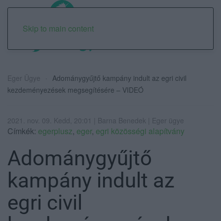
Skip to main content
Eger Ügye
Adománygyűjtő kampány indult az egri civil
kezdeményezések megsegítésére – VIDEÓ
2021. nov. 09. Kedd, 20:01 | Barna Benedek | Eger ügye
Címkék:
egerplusz
,
eger
,
egri közösségi alapítvány
Adománygyűjtő
kampány indult az
egri civil