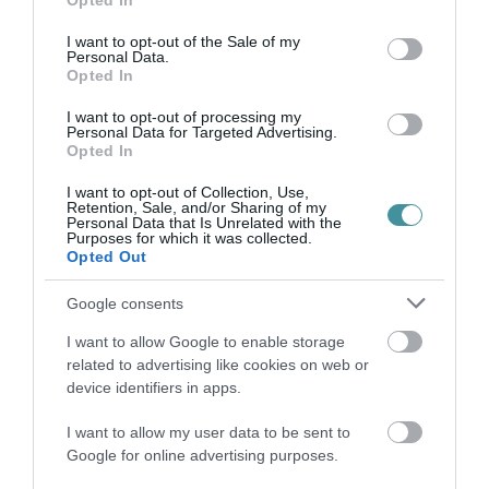
Opted In
use your data for below specified purposes in below Google
Legfrissebb híreink
consent section.
I want to opt-out of the Sale of my
Personal Data.
Opted In
35 PERCES TANÓRÁK ÉS KEVESEBB HÁZI
I want to opt-out of processing my
FELADAT JÖHET AZ ALSÓ ...
Personal Data for Targeted Advertising.
2026. augusztus 08
|
Mindenki ügye
Opted In
I want to opt-out of Collection, Use,
Retention, Sale, and/or Sharing of my
Personal Data that Is Unrelated with the
Purposes for which it was collected.
BAKA ANDRÁST JELÖLI KÖZTÁRSASÁGI
Opted Out
ELNÖKNEK A TISZA
2026. augusztus 08
|
Mindenki ügye
Google consents
I want to allow Google to enable storage
related to advertising like cookies on web or
ÚJ MAGYAR KÜLÜGYI STRATÉGIA KÉSZÜL,
device identifiers in apps.
TELJES SZAKÍTÁS JÖN A...
2026. augusztus 08
|
Mindenki ügye
I want to allow my user data to be sent to
Google for online advertising purposes.