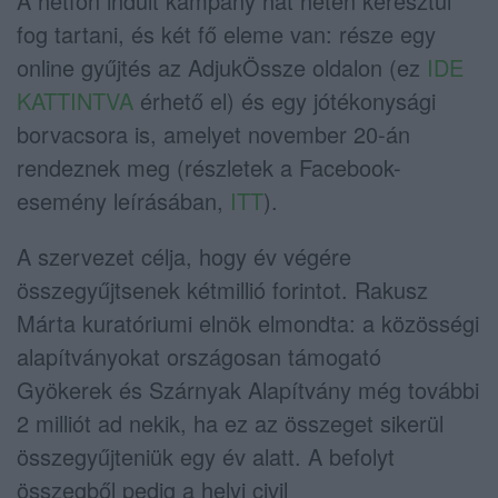
A hétfőn indult kampány hat héten keresztül
fog tartani, és két fő eleme van: része egy
online gyűjtés az AdjukÖssze oldalon (ez
IDE
KATTINTVA
érhető el) és egy jótékonysági
borvacsora is, amelyet november 20-án
rendeznek meg (részletek a Facebook-
esemény leírásában,
ITT
).
A szervezet célja, hogy év végére
összegyűjtsenek kétmillió forintot. Rakusz
Márta kuratóriumi elnök elmondta: a közösségi
alapítványokat országosan támogató
Gyökerek és Szárnyak Alapítvány még további
2 milliót ad nekik, ha ez az összeget sikerül
összegyűjteniük egy év alatt. A befolyt
összegből pedig a helyi civil