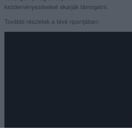
kezdeményezéseket akarják támogatni.
További részletek a tévé riportjában: