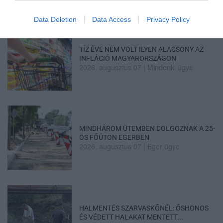
Data Deletion
Data Access
Privacy Policy
TÍZ ÉVE NEM VOLT ILYEN ALACSONY AZ
INFLÁCIÓ MAGYARORSZÁGON
2026. augusztus 07
|
Mindenki ügye
MINDHÁROM ÜTEMBEN DOLGOZNAK A 25-
ÖS FŐÚTON EGERBEN
2026. augusztus 07
|
Eger ügye
HALMENTÉS SZARVASKŐNÉL: ŐSHONOS
ÉS VÉDETT HALAKAT MENTETT...