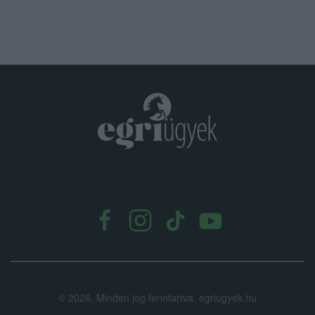
.
©
2026.
Minden jog fenntartva. egriugyek.hu