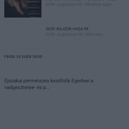
2026. augusztus 05
|
Mindenki ügye
SIOR: RAJZOK HAZA 98.
2026. augusztus 05
|
Vélemény
FRISS 10 EGER ÜGYE
Éjszakai permetezés kezdődik Egerben a
vadgesztenye- és p...