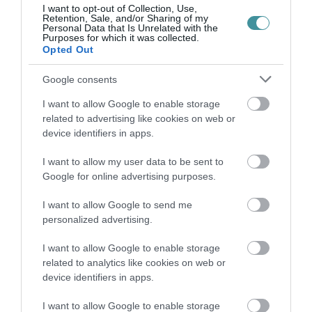
I want to opt-out of Collection, Use,
Retention, Sale, and/or Sharing of my
HÍREK A GARÁZSBÓL: CHERY TIGGO 9
Personal Data that Is Unrelated with the
PHEV LUXURY – A KÍNAI PR...
Purposes for which it was collected.
2026. augusztus 06
|
Barta Autó
Opted Out
Google consents
LAKÓÉPÜLETEK LÁNGOLTAK SZERDÁN
I want to allow Google to enable storage
2026. augusztus 06
|
Riasztó
related to advertising like cookies on web or
device identifiers in apps.
I want to allow my user data to be sent to
„NEM TETTÜNK NYOMÁST A FIUNKRA” –
Google for online advertising purposes.
EGY EGRI CSALÁD TÖRTÉNE...
2026. augusztus 06
|
Sport
I want to allow Google to send me
personalized advertising.
I want to allow Google to enable storage
ÚJ HŰTŐRENDSZER A MARKHOT FERENC
related to analytics like cookies on web or
KÓRHÁZBAN: TÖBB MINT 70 ...
device identifiers in apps.
2026. augusztus 06
|
Eger ügye
I want to allow Google to enable storage