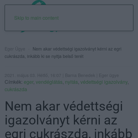
Skip to main content
Eger Ügye
Nem akar védettségi igazolványt kérni az egri
cukrászda, inkább ki se nyitja belső terét
2021. május 03. Hétfő, 16:07 | Barna Benedek | Eger ügye
Címkék:
eger
,
vendéglátás
,
nyitás
,
védettségi igazolvány
,
cukrászda
Nem akar védettségi
igazolványt kérni az
egri cukrászda, inkább