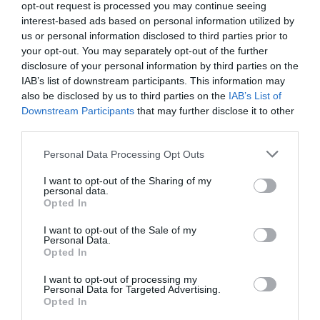
opt-out request is processed you may continue seeing
interest-based ads based on personal information utilized by
us or personal information disclosed to third parties prior to
VISSZA A FŐOLDALRA
your opt-out. You may separately opt-out of the further
disclosure of your personal information by third parties on the
IAB’s list of downstream participants. This information may
also be disclosed by us to third parties on the
IAB’s List of
Downstream Participants
that may further disclose it to other
third parties.
Please note that this website/app uses one or more Google
Personal Data Processing Opt Outs
Legfrissebb híreink
services and may gather and store information including but
not limited to your visit or usage behaviour. You may click to
I want to opt-out of the Sharing of my
personal data.
grant or deny consent to Google and its third-party tags to
Opted In
use your data for below specified purposes in below Google
KÉT AUTÓ ÜTKÖZÖTT BOGÁCSON, A
consent section.
I want to opt-out of the Sale of my
MENTŐK IS A HELYSZÍNRE ÉRKE...
Personal Data.
2026. augusztus 06
|
Riasztó
Opted In
I want to opt-out of processing my
Personal Data for Targeted Advertising.
Opted In