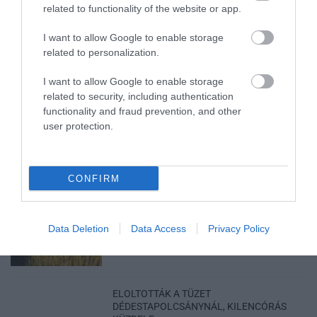
HOLTAN SZÁLLÍTOTTÁK HAZA A 80 ÉVES
related to functionality of the website or app.
ASSZONYT A HATVANI KÓR...
2026. augusztus 06
|
Riasztó
I want to allow Google to enable storage
related to personalization.
I want to allow Google to enable storage
GÁRDONYI MESEKERT VÁRJA A
related to security, including authentication
CSALÁDOKAT – HÁROM NAPON ÁT ING...
functionality and fraud prevention, and other
2026. augusztus 06
|
Programok
user protection.
CONFIRM
MAGYAR PÉTER: KIÍRJÁK AZ ELSŐ
SZÉLERŐMŰVI PÁLYÁZATOKAT, M...
Data Deletion
Data Access
Privacy Policy
2026. augusztus 06
|
Mindenki ügye
ELOLTOTTÁK A TÜZET
DÉDESTAPOLCSÁNYNÁL, KILENCÓRÁS