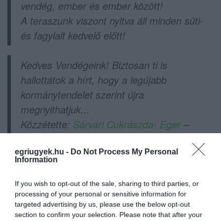
vendég, ember és ember között!
A teraszunk viszont nyitva áll minden süti-
és fagylalt kedvelő előtt!
Kedves Vendégeink! Biztosan ti is
hallottátok a hírt, hogy a legújabb
kormánytendelet szerint újra
megnyithatjuk...
Közzétette:
Sárvári Cukrászda- Eger
–
2021. május 2., vasárnap
egriugyek.hu -
Do Not Process My Personal
Information
If you wish to opt-out of the sale, sharing to third parties, or
processing of your personal or sensitive information for
Ne maradjon le a legfrissebb hírekről, kövessen
targeted advertising by us, please use the below opt-out
section to confirm your selection. Please note that after your
bennünket az EGRI ÜGYEK Google Hírek oldalán!