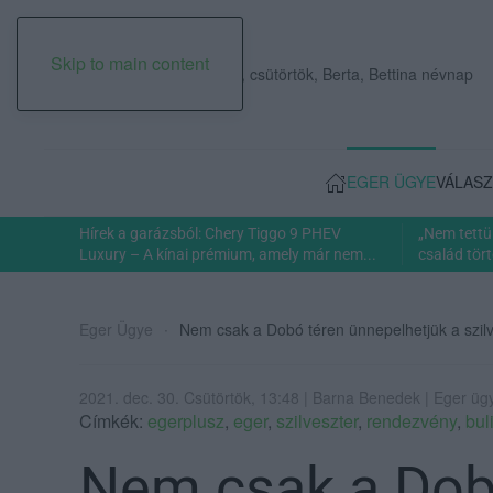
Skip to main content
2026. augusztus 06., csütörtök, Berta, Bettina névnap
EGER ÜGYE
VÁLASZ
Hírek a garázsból: Chery Tiggo 9 PHEV
„Nem tettü
Luxury – A kínai prémium, amely már nem...
család tört
Eger Ügye
Nem csak a Dobó téren ünnepelhetjük a szil
2021. dec. 30. Csütörtök, 13:48 | Barna Benedek | Eger üg
Címkék:
egerplusz
,
eger
,
szilveszter
,
rendezvény
,
bul
Nem csak a Dob