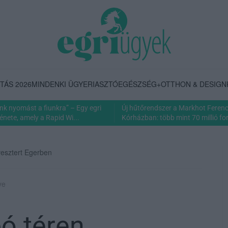
TÁS 2026
MINDENKI ÜGYE
RIASZTÓ
EGÉSZSÉG+
OTTHON & DESIGN
nk nyomást a fiunkra” – Egy egri
Új hűtőrendszer a Markhot Feren
énete, amely a Rapid Wi...
Kórházban: több mint 70 millió fori
vesztert Egerben
ye
i
ó téren