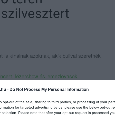
szilvesztert
t is kínálnak azoknak, akik bulival szeretnék
oncert, lézershow és lemezlovasok
más rendezvényeken is köszönthetjük az
.hu -
Do Not Process My Personal Information
programajánló cikkben mutatta be a
to opt-out of the sale, sharing to third parties, or processing of your per
formation for targeted advertising by us, please use the below opt-out s
r selection. Please note that after your opt-out request is processed y