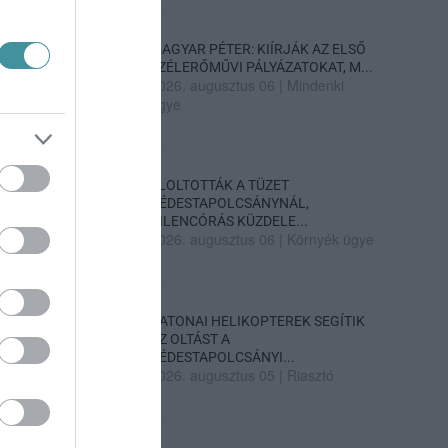
MAGYAR PÉTER: KIÍRJÁK AZ ELSŐ
SZÉLERŐMŰVI PÁLYÁZATOKAT, M...
2026. augusztus 06
|
Mindenki
ügye
ELOLTOTTÁK A TÜZET
DÉDESTAPOLCSÁNYNÁL,
KILENCÓRÁS KÜZDELE...
2026. augusztus 06
|
Környék ügye
KATONAI HELIKOPTEREK SEGÍTIK
AZ OLTÁST A
DÉDESTAPOLCSÁNYI...
2026. augusztus 05
|
Riasztó