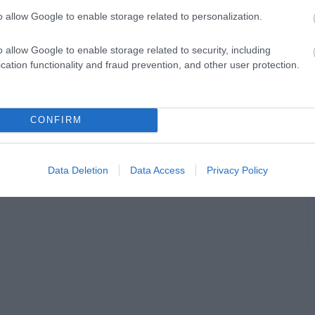
ció)
o allow Google to enable storage related to personalization.
o allow Google to enable storage related to security, including
cation functionality and fraud prevention, and other user protection.
CONFIRM
en bennünket az EGRI ÜGYEK Google Hírek oldalán!
Data Deletion
Data Access
Privacy Policy