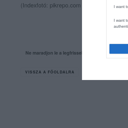
(Indexfotó: pikrepo.com – Képünk illusztrá
I want t
I want t
authenti
Ne maradjon le a legfrissebb hírekről, kövess
VISSZA A FŐOLDALRA