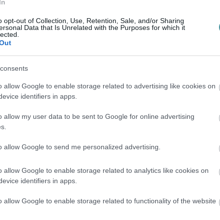
ak
In
o opt-out of Collection, Use, Retention, Sale, and/or Sharing
ániában! Egy éjszaka, ami csak a régi idők
ersonal Data that Is Unrelated with the Purposes for which it
lected.
s 2000-es évek kedvenceit Eger ismert
Out
 sztárvendégünk pedig a 2000-es évek
consents
o allow Google to enable storage related to advertising like cookies on
evice identifiers in apps.
o allow my user data to be sent to Google for online advertising
s.
özpont / Facebook
to allow Google to send me personalized advertising.
s, belépni csak 21 éves kortól szabad,
o allow Google to enable storage related to analytics like cookies on
evice identifiers in apps.
o allow Google to enable storage related to functionality of the website
ITT
.