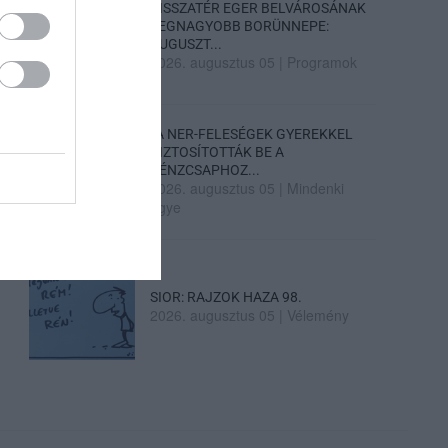
VISSZATÉR EGER BELVÁROSÁNAK
LEGNAGYOBB BORÜNNEPE:
AUGUSZT...
2026. augusztus 05
|
Programok
„A NER-FELESÉGEK GYEREKKEL
BIZTOSÍTOTTÁK BE A
PÉNZCSAPHOZ...
2026. augusztus 05
|
Mindenki
ügye
SIOR: RAJZOK HAZA 98.
2026. augusztus 05
|
Vélemény