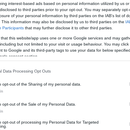
eing interest-based ads based on personal information utilized by us or
disclosed to third parties prior to your opt-out. You may separately opt-
… DE jelentjük, hogy újra #EGYÜTT
losure of your personal information by third parties on the IAB’s list of
nyék egyetlen, és legnagyobb közös
. This information may also be disclosed by us to third parties on the
IA
Participants
that may further disclose it to other third parties.
 that this website/app uses one or more Google services and may gath
including but not limited to your visit or usage behaviour. You may click 
 to Google and its third-party tags to use your data for below specifi
ogle consent section.
l Data Processing Opt Outs
elősei BlooDers, Ben Steel és REWOP
o opt-out of the Sharing of my personal data.
In
rmál vételben is elérhetők, ugyanakkor 18
togatható az esemény.
o opt-out of the Sale of my Personal Data.
In
ITT
.
to opt-out of processing my Personal Data for Targeted
ing.