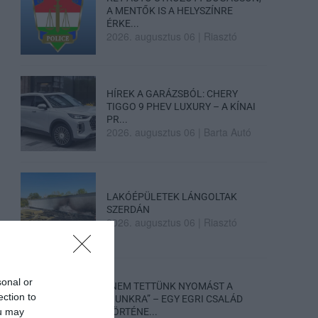
A MENTŐK IS A HELYSZÍNRE
ÉRKE...
2026. augusztus 06
|
Riasztó
HÍREK A GARÁZSBÓL: CHERY
TIGGO 9 PHEV LUXURY – A KÍNAI
PR...
2026. augusztus 06
|
Barta Autó
LAKÓÉPÜLETEK LÁNGOLTAK
SZERDÁN
2026. augusztus 06
|
Riasztó
sonal or
„NEM TETTÜNK NYOMÁST A
ection to
FIUNKRA” – EGY EGRI CSALÁD
ou may
TÖRTÉNE...