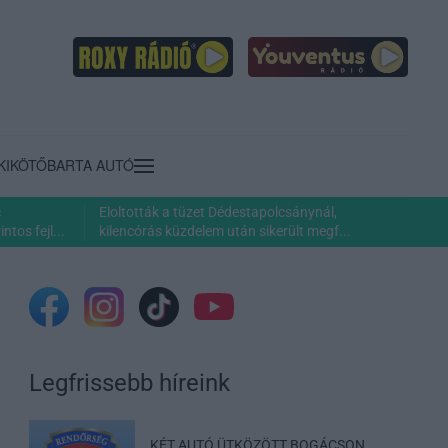
KIKÖTŐ
BARTA AUTÓ
c
Eloltották a tüzet Dédestapolcsánynál,
ntos fejl...
kilencórás küzdelem után sikerült megf...
Legfrissebb híreink
KÉT AUTÓ ÜTKÖZÖTT BOGÁCSON,