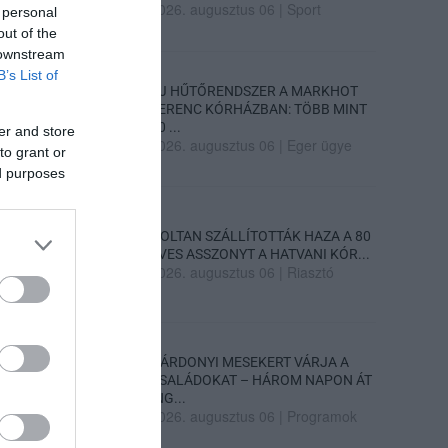
2026. augusztus 06
|
Sport
 personal
out of the
 downstream
B’s List of
ÚJ HŰTŐRENDSZER A MARKHOT
FERENC KÓRHÁZBAN: TÖBB MINT
70 ...
er and store
2026. augusztus 06
|
Eger ügye
to grant or
ed purposes
HOLTAN SZÁLLÍTOTTÁK HAZA A 80
ÉVES ASSZONYT A HATVANI KÓR...
2026. augusztus 06
|
Riasztó
GÁRDONYI MESEKERT VÁRJA A
CSALÁDOKAT – HÁROM NAPON ÁT
ING...
2026. augusztus 06
|
Programok