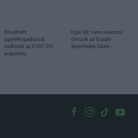
Rövidített
Eger SE: nem ivóvízzel
ügyfélfogadással
öntözik az Északi
működik az EVAT Zrt.
Sporttelep füves...
augusztu...