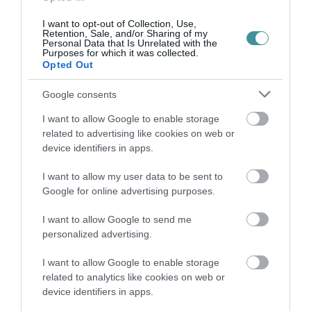
I want to opt-out of Collection, Use,
Retention, Sale, and/or Sharing of my
Personal Data that Is Unrelated with the
GÁRDONYI MESEKERT VÁRJA A
Purposes for which it was collected.
CSALÁDOKAT – HÁROM NAPON ÁT ING...
Opted Out
2026. augusztus 06
|
Programok
Google consents
I want to allow Google to enable storage
related to advertising like cookies on web or
device identifiers in apps.
MAGYAR PÉTER: KIÍRJÁK AZ ELSŐ
SZÉLERŐMŰVI PÁLYÁZATOKAT, M...
I want to allow my user data to be sent to
2026. augusztus 06
|
Mindenki ügye
Google for online advertising purposes.
I want to allow Google to send me
personalized advertising.
ELOLTOTTÁK A TÜZET
DÉDESTAPOLCSÁNYNÁL, KILENCÓRÁS
I want to allow Google to enable storage
KÜZDELE...
2026. augusztus 06
|
Környék ügye
related to analytics like cookies on web or
device identifiers in apps.