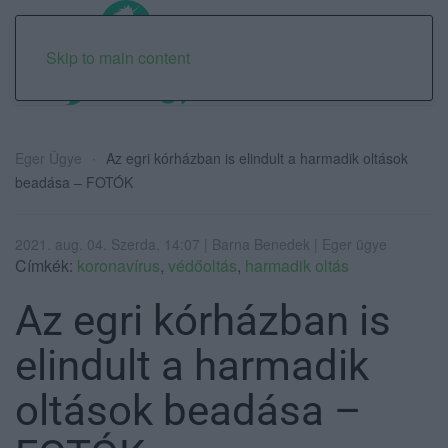
Skip to main content
Eger Ügye
Az egri kórházban is elindult a harmadik oltások
beadása – FOTÓK
2021. aug. 04. Szerda, 14:07 | Barna Benedek | Eger ügye
Címkék:
koronavírus
,
védőoltás
,
harmadik oltás
Az egri kórházban is
elindult a harmadik
oltások beadása –