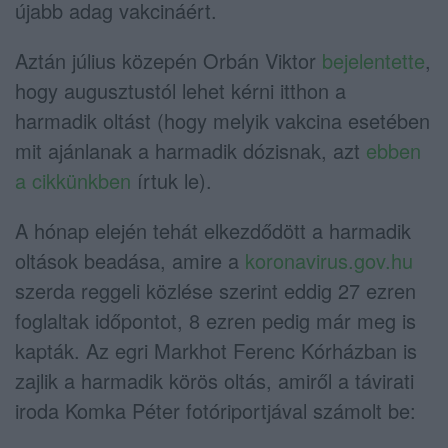
újabb adag vakcináért.
Aztán július közepén Orbán Viktor
bejelentette
,
hogy augusztustól lehet kérni itthon a
harmadik oltást (hogy melyik vakcina esetében
mit ajánlanak a harmadik dózisnak, azt
ebben
a cikkünkben
írtuk le).
A hónap elején tehát elkezdődött a harmadik
oltások beadása, amire a
koronavirus.gov.hu
szerda reggeli közlése szerint eddig 27 ezren
foglaltak időpontot, 8 ezren pedig már meg is
kapták. Az egri Markhot Ferenc Kórházban is
zajlik a harmadik körös oltás, amiről a távirati
iroda Komka Péter fotóriportjával számolt be: