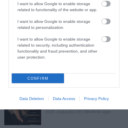
I want to allow Google to enable storage
related to functionality of the website or app.
KATONAI HELIKOPTEREK SEGÍTIK AZ
OLTÁST A DÉDESTAPOLCSÁNYI...
2026. augusztus 05
|
Riasztó
I want to allow Google to enable storage
related to personalization.
I want to allow Google to enable storage
related to security, including authentication
functionality and fraud prevention, and other
VISSZATÉR EGER BELVÁROSÁNAK
user protection.
LEGNAGYOBB BORÜNNEPE: AUGUSZT...
2026. augusztus 05
|
Programok
CONFIRM
Data Deletion
Data Access
Privacy Policy
„A NER-FELESÉGEK GYEREKKEL
BIZTOSÍTOTTÁK BE A PÉNZCSAPHOZ...
2026. augusztus 05
|
Mindenki ügye