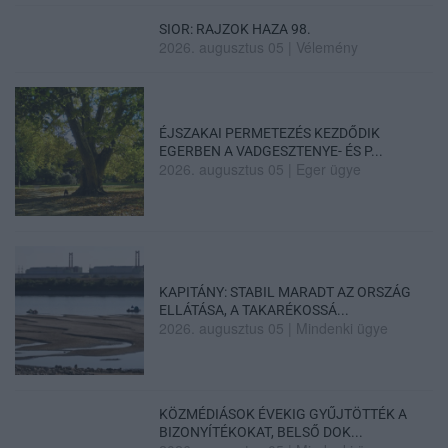
SIOR: RAJZOK HAZA 98.
2026. augusztus 05
|
Vélemény
ÉJSZAKAI PERMETEZÉS KEZDŐDIK
EGERBEN A VADGESZTENYE- ÉS P...
2026. augusztus 05
|
Eger ügye
KAPITÁNY: STABIL MARADT AZ ORSZÁG
ELLÁTÁSA, A TAKARÉKOSSÁ...
2026. augusztus 05
|
Mindenki ügye
KÖZMÉDIÁSOK ÉVEKIG GYŰJTÖTTÉK A
BIZONYÍTÉKOKAT, BELSŐ DOK...