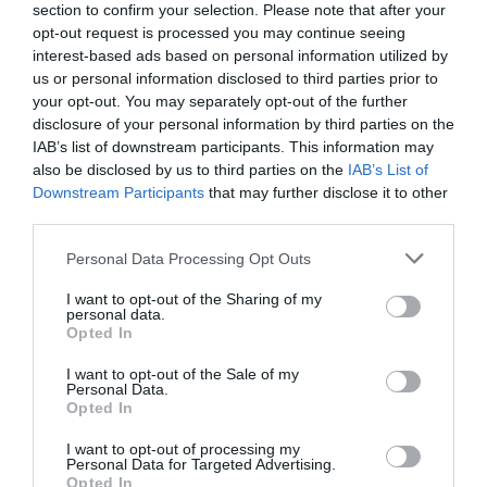
section to confirm your selection. Please note that after your
bennünket az EGRI ÜGYEK Google Hírek oldalán!
opt-out request is processed you may continue seeing
interest-based ads based on personal information utilized by
us or personal information disclosed to third parties prior to
VISSZA A FŐOLDALRA
your opt-out. You may separately opt-out of the further
disclosure of your personal information by third parties on the
IAB’s list of downstream participants. This information may
also be disclosed by us to third parties on the
IAB’s List of
Downstream Participants
that may further disclose it to other
third parties.
Please note that this website/app uses one or more Google
Personal Data Processing Opt Outs
Legfrissebb híreink
services and may gather and store information including but
not limited to your visit or usage behaviour. You may click to
I want to opt-out of the Sharing of my
personal data.
grant or deny consent to Google and its third-party tags to
ÚJ HŰTŐRENDSZER A MARKHOT FERENC
Opted In
use your data for below specified purposes in below Google
KÓRHÁZBAN: TÖBB MINT 70 ...
2026. augusztus 06
|
Eger ügye
consent section.
I want to opt-out of the Sale of my
Personal Data.
Opted In
HOLTAN SZÁLLÍTOTTÁK HAZA A 80 ÉVES
ASSZONYT A HATVANI KÓR...
I want to opt-out of processing my
2026. augusztus 06
|
Riasztó
Personal Data for Targeted Advertising.
Opted In