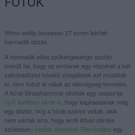
FOTÓK
Itthon eddig összesen 27 ezren kértek
harmadik dózist.
A harmadik oltás szükségessége azután
merült fel, hogy az emberek egy részénél a két
vakcinadózist követő vizsgálatok azt mutatták
ki, nem indult el náluk az ellenagyag-termelés.
A kínai Sinopharmmal oltottak egy csoportja
nyílt levélben kérte is
, hogy kaphassanak még
egy dózist, míg a hírek szerint voltak, akik
nem vártak arra, hogy erről itthon döntés
szülessen,
inkább átmentek Romániába
egy