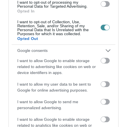
Legfrissebb híreink
I want to opt-out of processing my
Personal Data for Targeted Advertising.
Opted In
I want to opt-out of Collection, Use,
KATONAI HELIKOPTEREK SEGÍTIK AZ
Retention, Sale, and/or Sharing of my
OLTÁST A DÉDESTAPOLCSÁNYI...
Personal Data that Is Unrelated with the
Purposes for which it was collected.
2026. augusztus 05
|
Riasztó
Opted Out
Google consents
VISSZATÉR EGER BELVÁROSÁNAK
I want to allow Google to enable storage
LEGNAGYOBB BORÜNNEPE: AUGUSZT...
related to advertising like cookies on web or
2026. augusztus 05
|
Programok
device identifiers in apps.
„A NER-FELESÉGEK GYEREKKEL
I want to allow my user data to be sent to
BIZTOSÍTOTTÁK BE A PÉNZCSAPHOZ...
Google for online advertising purposes.
2026. augusztus 05
|
Mindenki ügye
I want to allow Google to send me
SIOR: RAJZOK HAZA 98.
personalized advertising.
2026. augusztus 05
|
Vélemény
I want to allow Google to enable storage
related to analytics like cookies on web or
ÉJSZAKAI PERMETEZÉS KEZDŐDIK