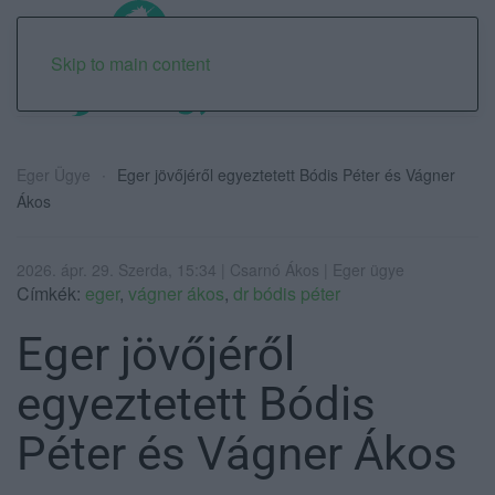
Skip to main content
Eger Ügye
Eger jövőjéről egyeztetett Bódis Péter és Vágner
Ákos
2026. ápr. 29. Szerda, 15:34 | Csarnó Ákos | Eger ügye
Címkék:
eger
,
vágner ákos
,
dr bódis péter
Eger jövőjéről
egyeztetett Bódis
Péter és Vágner Ákos