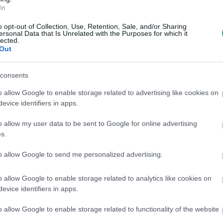
In
o opt-out of Collection, Use, Retention, Sale, and/or Sharing
ersonal Data that Is Unrelated with the Purposes for which it
lected.
en bennünket az EGRI ÜGYEK Google Hírek oldalán!
Out
consents
o allow Google to enable storage related to advertising like cookies on
evice identifiers in apps.
o allow my user data to be sent to Google for online advertising
s.
to allow Google to send me personalized advertising.
o allow Google to enable storage related to analytics like cookies on
evice identifiers in apps.
o allow Google to enable storage related to functionality of the website