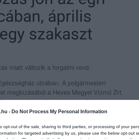
ában, április
 egy szakaszt
ás miatt változik a forgalmi rend.
 Egészségház utcában. A polgármesteri
zat megbízásából a Heves Megyei Vízmű Zrt.
t végzi, és ezzel, valamint az új
ik az utca vízelvezetése, valamint az úton
.hu -
Do Not Process My Personal Information
ssá válik. Összesen 237 méter új
to opt-out of the sale, sharing to third parties, or processing of your per
teren aszfaltoznak.
formation for targeted advertising by us, please use the below opt-out s