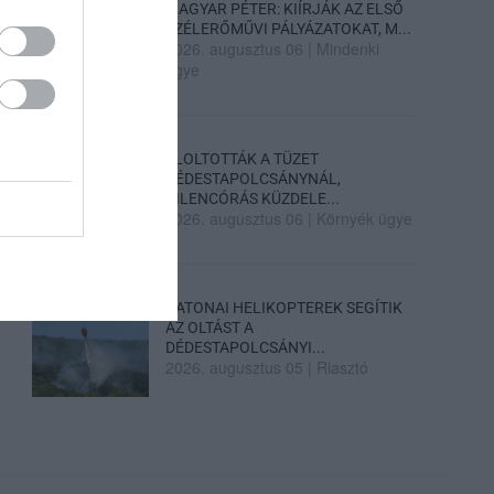
MAGYAR PÉTER: KIÍRJÁK AZ ELSŐ
SZÉLERŐMŰVI PÁLYÁZATOKAT, M...
2026. augusztus 06
|
Mindenki
ügye
ELOLTOTTÁK A TÜZET
DÉDESTAPOLCSÁNYNÁL,
KILENCÓRÁS KÜZDELE...
2026. augusztus 06
|
Környék ügye
KATONAI HELIKOPTEREK SEGÍTIK
AZ OLTÁST A
DÉDESTAPOLCSÁNYI...
2026. augusztus 05
|
Riasztó