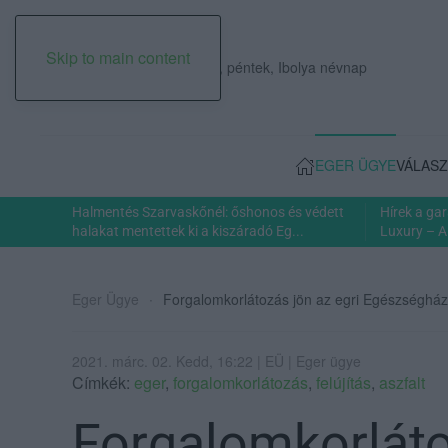
Skip to main content
2026. augusztus 07., péntek, Ibolya névnap
EGER ÜGYE
VÁLASZ
Halmentés Szarvaskőnél: őshonos és védett
Hírek a ga
halakat mentettek ki a kiszáradó Eg...
Luxury – A
Eger Ügye
Forgalomkorlátozás jön az egri Egészségház 
2021. márc. 02. Kedd, 16:22 | EÜ | Eger ügye
Címkék:
eger
,
forgalomkorlátozás
,
felújítás
,
aszfalt
Forgalomkorláto