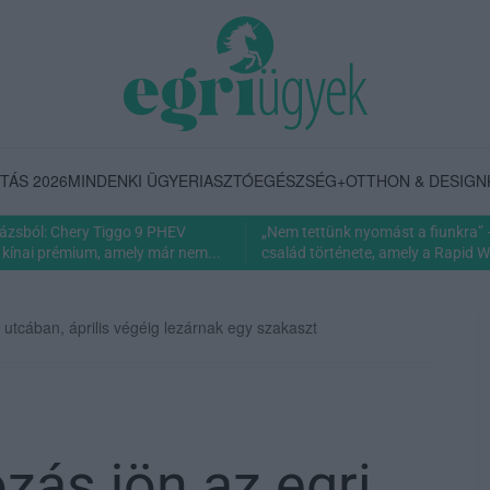
TÁS 2026
MINDENKI ÜGYE
RIASZTÓ
EGÉSZSÉG+
OTTHON & DESIGN
rázsból: Chery Tiggo 9 PHEV
„Nem tettünk nyomást a fiunkra” 
 kínai prémium, amely már nem...
család története, amely a Rapid Wi
utcában, április végéig lezárnak egy szakaszt
zás jön az egri