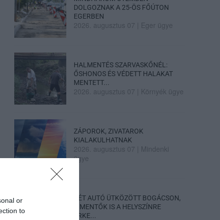
DOLGOZNAK A 25-ÖS FŐÚTON
EGERBEN
2026. augusztus 07
|
Eger ügye
HALMENTÉS SZARVASKŐNÉL:
ŐSHONOS ÉS VÉDETT HALAKAT
MENTETT...
2026. augusztus 07
|
Környék ügye
ZÁPOROK, ZIVATAROK
KIALAKULHATNAK
2026. augusztus 07
|
Mindenki
ügye
KÉT AUTÓ ÜTKÖZÖTT BOGÁCSON,
sonal or
A MENTŐK IS A HELYSZÍNRE
ection to
ÉRKE...