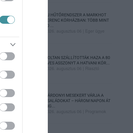
ÚJ HŰTŐRENDSZER A MARKHOT
FERENC KÓRHÁZBAN: TÖBB MINT
70 ...
2026. augusztus 06
|
Eger ügye
HOLTAN SZÁLLÍTOTTÁK HAZA A 80
ÉVES ASSZONYT A HATVANI KÓR...
2026. augusztus 06
|
Riasztó
GÁRDONYI MESEKERT VÁRJA A
CSALÁDOKAT – HÁROM NAPON ÁT
ING...
2026. augusztus 06
|
Programok