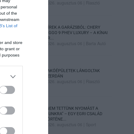
ou may
2026. augusztus 06
|
Riasztó
 personal
out of the
 downstream
B’s List of
HÍREK A GARÁZSBÓL: CHERY
TIGGO 9 PHEV LUXURY – A KÍNAI
PR...
er and store
2026. augusztus 06
|
Barta Autó
to grant or
ed purposes
LAKÓÉPÜLETEK LÁNGOLTAK
SZERDÁN
2026. augusztus 06
|
Riasztó
„NEM TETTÜNK NYOMÁST A
FIUNKRA” – EGY EGRI CSALÁD
TÖRTÉNE...
2026. augusztus 06
|
Sport