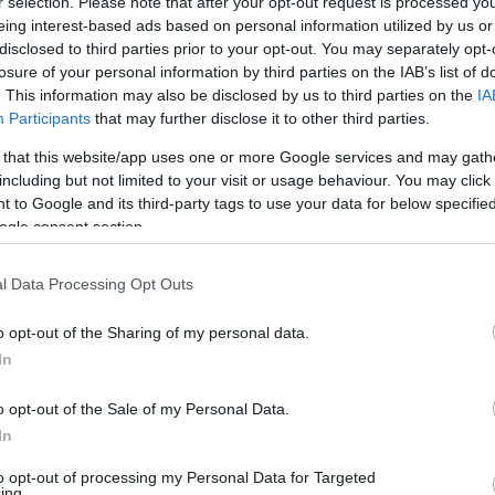
r selection. Please note that after your opt-out request is processed y
eing interest-based ads based on personal information utilized by us or
n az I. ütemben
disclosed to third parties prior to your opt-out. You may separately opt-
losure of your personal information by third parties on the IAB’s list of
. This information may also be disclosed by us to third parties on the
IA
Lajos utca irányából a tömbbelső középső
Participants
that may further disclose it to other third parties.
zségház utca a Klapka György utcából lesz
 that this website/app uses one or more Google services and may gath
including but not limited to your visit or usage behaviour. You may click 
 to Google and its third-party tags to use your data for below specifi
rcius 08. – 2021. április 23.
ogle consent section.
 lezárásokat ne bontsák el, segítve ezzel a
l Data Processing Opt Outs
kialakítandó forgalmi rendről a későbbiekben
o opt-out of the Sharing of my personal data.
In
ció)
o opt-out of the Sale of my Personal Data.
In
to opt-out of processing my Personal Data for Targeted
ing.