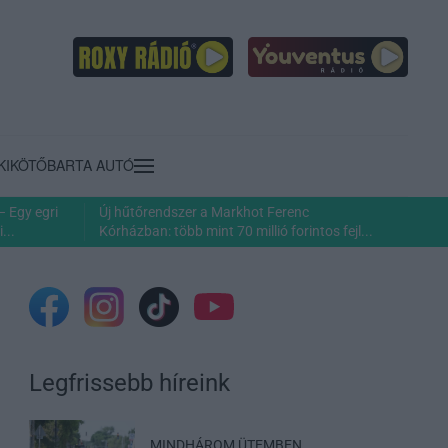
KIKÖTŐ
BARTA AUTÓ
– Egy egri
Új hűtőrendszer a Markhot Ferenc
...
Kórházban: több mint 70 millió forintos fejl...
Legfrissebb híreink
MINDHÁROM ÜTEMBEN