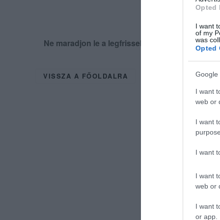
Opted 
I want t
of my P
was col
Ne maradjon le a legfrissebb hírekről, kövess
Opted 
Google 
VISSZA A FŐOLDALRA
I want t
web or d
I want t
purpose
I want 
I want t
web or d
I want t
or app.