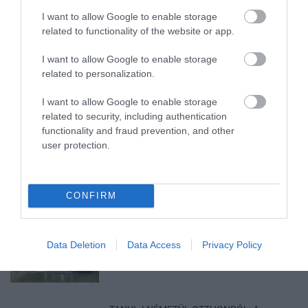
ÚJ MAGYAR KÜLÜGYI STRATÉGIA KÉSZÜL,
I want to allow Google to enable storage
TELJES SZAKÍTÁS JÖN A...
2026. augusztus 08
|
Mindenki ügye
related to functionality of the website or app.
I want to allow Google to enable storage
related to personalization.
I want to allow Google to enable storage
related to security, including authentication
TATA ELBŰVÖLŐ LÁTVÁNYOSSÁGAI,
AMIKÉRT ÉRDEMES MEGNÉZNI
functionality and fraud prevention, and other
2026. augusztus 08
|
Promóció
user protection.
CONFIRM
TÖBB MINT EGY HÓNAP IS LEHET, MIRE
TELJESEN ÚJRAINDUL A P...
Data Deletion
Data Access
Privacy Policy
2026. augusztus 07
|
Mindenki ügye