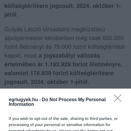
költségtérítésre jogosult, 2024. október 1-
jétől
.
Gulyás László társadalmi megbízatású
alpolgármester októberben még csak 500.000
forint illetményt és 75.000 forint költségtérítést
kapott, most
a jogszabályi változás
értelmében ár 1.192.928 forint illetményre,
valamint 178.939 forint költségtérítésre
jogosult, 2024. október 1-jétől.
A tavalyi évben és idén is tapasztalható rekord
egriugyek.hu -
Do Not Process My Personal
inflációt jócskán meghaladó, konkrétan
Information
duplájára emelt illetmény és költségtérítés
If you wish to opt-out of the sale, sharing to third parties, or
jár
tehát az egri városvezetésnek,
processing of your personal or sensitive information for
targeted advertising by us, please use the below opt-out