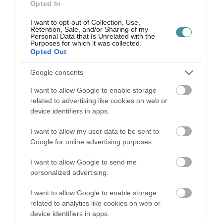
Opted In
I want to opt-out of Collection, Use,
Legfrissebb híreink
Retention, Sale, and/or Sharing of my
Personal Data that Is Unrelated with the
Purposes for which it was collected.
Opted Out
35 PERCES TANÓRÁK ÉS KEVESEBB HÁZI
Google consents
FELADAT JÖHET AZ ALSÓ ...
2026. augusztus 08
|
Mindenki ügye
I want to allow Google to enable storage
related to advertising like cookies on web or
device identifiers in apps.
I want to allow my user data to be sent to
Google for online advertising purposes.
BAKA ANDRÁST JELÖLI KÖZTÁRSASÁGI
ELNÖKNEK A TISZA
I want to allow Google to send me
2026. augusztus 08
|
Mindenki ügye
personalized advertising.
I want to allow Google to enable storage
related to analytics like cookies on web or
device identifiers in apps.