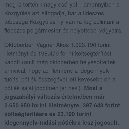
meg is történik nagy eséllyel – amennyiben a
Közgyűlés azt elfogadja, bár a fideszes
többségű Közgyűlés nyilván rá fog bólintani a
fideszes polgármester és helyettesei vágyaira.
Októberben Vágner Ákos 1.323.190 forint
illetményt és 198.479 forint költségtérítést
kapott (amit még októberben helyesbítettek
annyival, hogy az illetmény a idegennyelv-
tudási pótlék összegével lett kevesebb de a
pótlék saját jogcímén jár neki).
Most a
jogszabályi változás értelmében már
2.650.950 forint illetményre, 397.643 forint
költségtérítésre és 23.190 forint
idegennyelv-tudási pótlékra lesz jogosult,