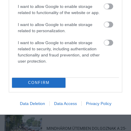
DIGITÁLIS TANULÁS ELŐNYEI
I want to allow Google to enable storage
2026. augusztus 07
|
Promóció
related to functionality of the website or app.
I want to allow Google to enable storage
related to personalization.
ÚJRAINDULNAK A KORÁBBAN
LEÁLLÍTOTT SZOLGÁLTATÁSOK AZ EGRI...
I want to allow Google to enable storage
2026. augusztus 07
|
Eger ügye
related to security, including authentication
functionality and fraud prevention, and other
user protection.
TÍZ ÉVE NEM VOLT ILYEN ALACSONY AZ
CONFIRM
INFLÁCIÓ MAGYARORSZÁGON
2026. augusztus 07
|
Mindenki ügye
Data Deletion
Data Access
Privacy Policy
MINDHÁROM ÜTEMBEN DOLGOZNAK A 25-