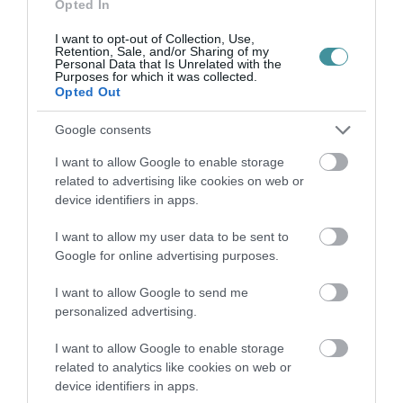
Opted In
I want to opt-out of Collection, Use,
Retention, Sale, and/or Sharing of my
Personal Data that Is Unrelated with the
ÚJ MAGYAR KÜLÜGYI STRATÉGIA KÉSZÜL,
Purposes for which it was collected.
TELJES SZAKÍTÁS JÖN A...
Opted Out
2026. augusztus 08
|
Mindenki ügye
Google consents
I want to allow Google to enable storage
related to advertising like cookies on web or
TATA ELBŰVÖLŐ LÁTVÁNYOSSÁGAI,
AMIKÉRT ÉRDEMES MEGNÉZNI
device identifiers in apps.
2026. augusztus 08
|
Promóció
I want to allow my user data to be sent to
Google for online advertising purposes.
TÖBB MINT EGY HÓNAP IS LEHET, MIRE
I want to allow Google to send me
TELJESEN ÚJRAINDUL A P...
personalized advertising.
2026. augusztus 07
|
Mindenki ügye
I want to allow Google to enable storage
related to analytics like cookies on web or
device identifiers in apps.
TANULJ NÉMETÜL OTTHONRÓL: A