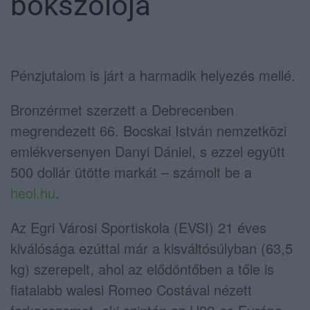
bokszolója
Pénzjutalom is járt a harmadik helyezés mellé.
Bronzérmet szerzett a Debrecenben
megrendezett 66. Bocskai István nemzetközi
emlékversenyen Danyi Dániel, s ezzel együtt
500 dollár ütötte markát – számolt be a
heol.hu
.
Az Egri Városi Sportiskola (EVSI) 21 éves
kiválósága ezúttal már a kisváltósúlyban (63,5
kg) szerepelt, ahol az elődöntőben a tőle is
fiatalabb walesi Romeo Costával nézett