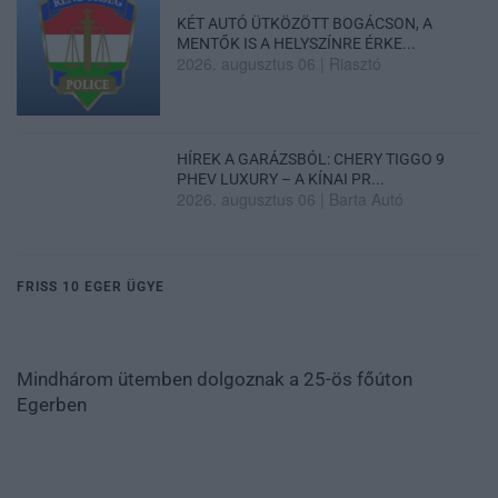
KÉT AUTÓ ÜTKÖZÖTT BOGÁCSON, A
MENTŐK IS A HELYSZÍNRE ÉRKE...
2026. augusztus 06
|
Riasztó
HÍREK A GARÁZSBÓL: CHERY TIGGO 9
PHEV LUXURY – A KÍNAI PR...
2026. augusztus 06
|
Barta Autó
FRISS 10 EGER ÜGYE
Mindhárom ütemben dolgoznak a 25-ös főúton
Egerben