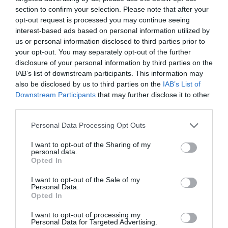
section to confirm your selection. Please note that after your
VISSZA A FŐOLDALRA
opt-out request is processed you may continue seeing
interest-based ads based on personal information utilized by
us or personal information disclosed to third parties prior to
your opt-out. You may separately opt-out of the further
disclosure of your personal information by third parties on the
IAB’s list of downstream participants. This information may
also be disclosed by us to third parties on the
IAB’s List of
Downstream Participants
that may further disclose it to other
Legfrissebb híreink
third parties.
Please note that this website/app uses one or more Google
Personal Data Processing Opt Outs
services and may gather and store information including but
35 PERCES TANÓRÁK ÉS KEVESEBB HÁZI
not limited to your visit or usage behaviour. You may click to
I want to opt-out of the Sharing of my
personal data.
FELADAT JÖHET AZ ALSÓ ...
grant or deny consent to Google and its third-party tags to
Opted In
2026. augusztus 08
|
Mindenki ügye
use your data for below specified purposes in below Google
consent section.
I want to opt-out of the Sale of my
Personal Data.
Opted In
BAKA ANDRÁST JELÖLI KÖZTÁRSASÁGI
I want to opt-out of processing my
ELNÖKNEK A TISZA
Personal Data for Targeted Advertising.
2026. augusztus 08
|
Mindenki ügye