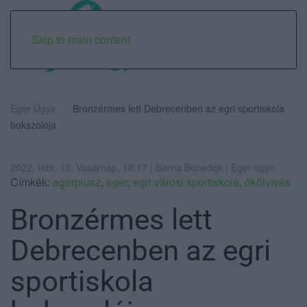
Skip to main content
Eger Ügye
Bronzérmes lett Debrecenben az egri sportiskola
bokszolója
2022. febr. 13. Vasárnap, 18:17 | Barna Benedek | Eger ügye
Címkék:
egerplusz
,
eger
,
egri városi sportiskola
,
ökölvívás
Bronzérmes lett
Debrecenben az egri
sportiskola