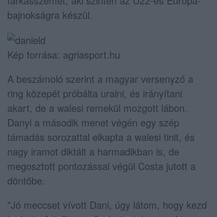
farkasszemet, aki szintén az U22-es Európa-
bajnokságra készül.
Kép forrása: agriasport.hu
A beszámoló szerint a magyar versenyző a
ring közepét próbálta uralni, és irányítani
akart, de a walesi remekül mozgott lábon.
Danyi a második menet végén egy szép
támadás sorozattal elkapta a walesi tinit, és
nagy iramot diktált a harmadikban is, de
megosztott pontozással végül Costa jutott a
döntőbe.
"Jó meccset vívott Dani, úgy látom, hogy kezd