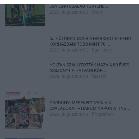
„NEM TETTÜNK NYOMÁST A FIUNKRA” –
EGY EGRI CSALÁD TÖRTÉNE...
2026. augusztus 06
|
Sport
ÚJ HŰTŐRENDSZER A MARKHOT FERENC
KÓRHÁZBAN: TÖBB MINT 70 ...
2026. augusztus 06
|
Eger ügye
HOLTAN SZÁLLÍTOTTÁK HAZA A 80 ÉVES
ASSZONYT A HATVANI KÓR...
2026. augusztus 06
|
Riasztó
GÁRDONYI MESEKERT VÁRJA A
CSALÁDOKAT – HÁROM NAPON ÁT ING...
2026. augusztus 06
|
Programok