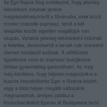
Az Egri Napok blog emlékeztet, hogy jelenleg
félóránként indulnak járatok
megyeszékhelyünkről a fővárosba, ezek közül
minden második expressz, tehát a két
település között egyetlen megállójuk van
csupán. Vonatok jelenleg kétóránként indulnak
a Keletibe, decembertől a tervek már óránkénti
ütemes indulásról szólnak. A célkitűzést
figyelembe véve az expressz buszjáratok
törlése gyakorlatilag garantálható. Az meg
még kérdéses, hogy teljesen megszűnik-e a
buszos összeköttetés Eger a főváros között,
vagy a több helyen megálló változatok
megmaradnak, amilyen például a
Kazincbarcikából Egeren át Budapestre tartó