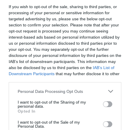
buszok, hogy közben nem javul érdemben a
If you wish to opt-out of the sale, sharing to third parties, or
vasút színvonala, két káros következménnyel
processing of your personal or sensitive information for
számolhatunk: 1) romlik Eger összeköttetése a
targeted advertising by us, please use the below opt-out
fővárossal és 2) megnövekszik a közúti
section to confirm your selection. Please note that after your
opt-out request is processed you may continue seeing
forgalom a két város között"
– szögezi le a
interest-based ads based on personal information utilized by
blog.
us or personal information disclosed to third parties prior to
your opt-out. You may separately opt-out of the further
disclosure of your personal information by third parties on the
Homolya Róbert szerint a buszjáratok
IAB’s list of downstream participants. This information may
átszervezése hosszabb időt vesz igénybe,
also be disclosed by us to third parties on the
IAB’s List of
Downstream Participants
that may further disclose it to other
pontos dátum egyelőre nincsen. Rosszabb
third parties.
esetben hónapok, kicsit kevésbé rossz
Please note that this website/app uses one or more Google
Personal Data Processing Opt Outs
esetben évek is lehetnek még hátra a
services and may gather and store information including but
reformig, lélekben azonban már érdemes
not limited to your visit or usage behaviour. You may click to
I want to opt-out of the Sharing of my
personal data.
grant or deny consent to Google and its third-party tags to
szoktatni magunkat a gondolathoz, hogy
Opted In
use your data for below specified purposes in below Google
előbb-utóbb valószínűleg búcsút kell intenünk
consent section.
I want to opt-out of the Sale of my
Personal Data.
a jelenlegi legjobb közösségi közlekedési