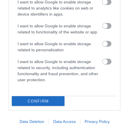
I want to allow Google to enable storage
related to analytics like cookies on web or
device identifiers in apps.
Legfrissebb híreink
I want to allow Google to enable storage
related to functionality of the website or app.
KÉT AUTÓ ÜTKÖZÖTT BOGÁCSON, A
I want to allow Google to enable storage
MENTŐK IS A HELYSZÍNRE ÉRKE...
2026. augusztus 06
|
Riasztó
related to personalization.
I want to allow Google to enable storage
related to security, including authentication
functionality and fraud prevention, and other
HÍREK A GARÁZSBÓL: CHERY TIGGO 9
user protection.
PHEV LUXURY – A KÍNAI PR...
2026. augusztus 06
|
Barta Autó
LAKÓÉPÜLETEK LÁNGOLTAK SZERDÁN
CONFIRM
2026. augusztus 06
|
Riasztó
Data Deletion
Data Access
Privacy Policy