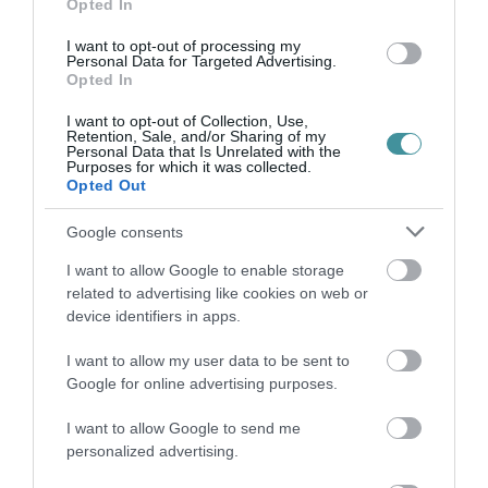
Opted In
alternatívának Eger és Budapest között.
I want to opt-out of processing my
Personal Data for Targeted Advertising.
Opted In
BIZONYTALAN AZ EGER-BUDAPEST BUSZOK JÖVŐJE -
EGRINAPOK
I want to opt-out of Collection, Use,
Retention, Sale, and/or Sharing of my
Personal Data that Is Unrelated with the
Purposes for which it was collected.
Opted Out
Google consents
Ne maradjon le a legfrissebb hírekről, kövessen
I want to allow Google to enable storage
bennünket az EGRI ÜGYEK Google Hírek oldalán!
related to advertising like cookies on web or
device identifiers in apps.
VISSZA A FŐOLDALRA
I want to allow my user data to be sent to
Google for online advertising purposes.
I want to allow Google to send me
personalized advertising.