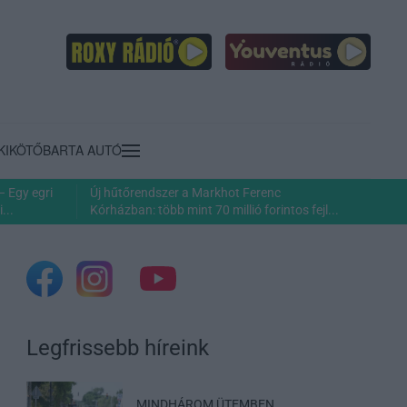
KIKÖTŐ
BARTA AUTÓ
– Egy egri
Új hűtőrendszer a Markhot Ferenc
...
Kórházban: több mint 70 millió forintos fejl...
Legfrissebb híreink
MINDHÁROM ÜTEMBEN