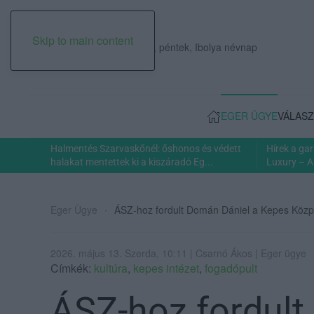
Skip to main content
2026. augusztus 07., péntek, Ibolya névnap
EGER ÜGYE
VÁLASZ
Halmentés Szarvaskőnél: őshonos és védett
Hírek a ga
halakat mentettek ki a kiszáradó Eg...
Luxury – A
Eger Ügye
ÁSZ-hoz fordult Domán Dániel a Kepes Közpo
2026. május 13. Szerda, 10:11 | Csarnó Ákos | Eger ügye
Címkék:
kultúra
,
kepes intézet
,
fogadópult
ÁSZ-hoz fordult