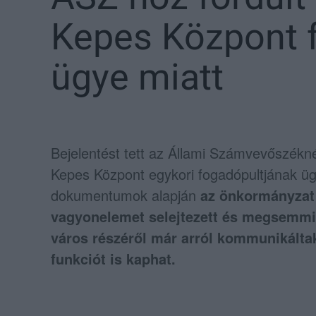
Kepes Központ 
ügye miatt
Bejelentést tett az Állami Számvevőszékn
Kepes Központ egykori fogadópultjának ügy
dokumentumok alapján
az önkormányzat e
vagyonelemet selejtezett és megsemmis
város részéről már arról kommunikáltak
funkciót is kaphat.