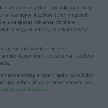
llami Számvevőszéktől, vizsgálja meg, hogy
gek a közvagyon kezelése során megfelelő
-e a selejtezési folyamat, történt-e
zhetett-e vagyoni hátrány az önkormányzat
y korábban már kezdeményezett
gorúbb vizsgálatáról, ezt azonban – állítása
atta.
 a nemzetközileg elismert japán iparművész
pont épületében állt de az önkormányzat
nem
ikált egyértelműen.