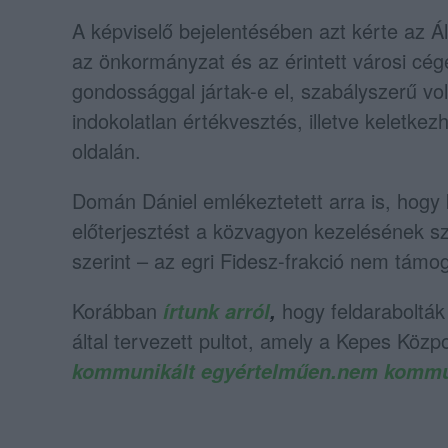
A képviselő bejelentésében azt kérte az Á
az önkormányzat és az érintett városi cé
gondossággal jártak-e el, szabályszerű volt
indokolatlan értékvesztés, illetve keletke
oldalán.
Domán Dániel emlékeztetett arra is, hog
előterjesztést a közvagyon kezelésének szi
szerint – az egri Fidesz-frakció nem támog
Korábban
hogy feldarabolták
írtunk arról
,
által tervezett pultot, amely a Kepes Köz
kommunikált egyértelműen.nem kommun