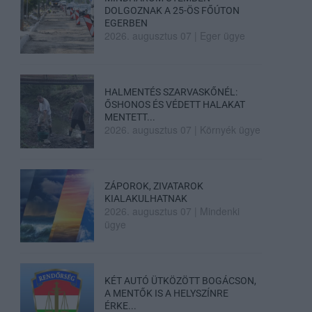
DOLGOZNAK A 25-ÖS FŐÚTON
EGERBEN
2026. augusztus 07
|
Eger ügye
HALMENTÉS SZARVASKŐNÉL:
ŐSHONOS ÉS VÉDETT HALAKAT
MENTETT...
2026. augusztus 07
|
Környék ügye
ZÁPOROK, ZIVATAROK
KIALAKULHATNAK
2026. augusztus 07
|
Mindenki
ügye
KÉT AUTÓ ÜTKÖZÖTT BOGÁCSON,
A MENTŐK IS A HELYSZÍNRE
ÉRKE...