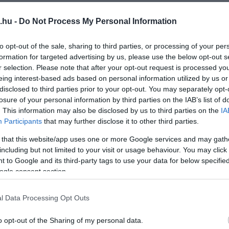
.hu -
Do Not Process My Personal Information
to opt-out of the sale, sharing to third parties, or processing of your per
formation for targeted advertising by us, please use the below opt-out s
r selection. Please note that after your opt-out request is processed y
eing interest-based ads based on personal information utilized by us or
disclosed to third parties prior to your opt-out. You may separately opt-
losure of your personal information by third parties on the IAB’s list of
. This information may also be disclosed by us to third parties on the
IA
Participants
that may further disclose it to other third parties.
t a selejtezési bizottság 2025
 that this website/app uses one or more Google services and may gath
including but not limited to your visit or usage behaviour. You may click 
pont épületében található fogadópultot. A
 to Google and its third-party tags to use your data for below specifi
em tartott igényt a pultra, annak sérülés
ogle consent section.
nosítása pedig műszakilag nem volt
 és megsemmisítését javasolták. A
l Data Processing Opt Outs
hagyta jóvá.
o opt-out of the Sharing of my personal data.