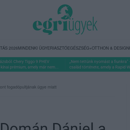
TÁS 2026
MINDENKI ÜGYE
RIASZTÓ
EGÉSZSÉG+
OTTHON & DESIGN
rázsból: Chery Tiggo 9 PHEV
„Nem tettünk nyomást a fiunkra” 
 kínai prémium, amely már nem...
család története, amely a Rapid Wi
nt fogadópultjának ügye miatt
 Domán Dániel a