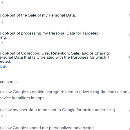
In
hosszú hónapokon át „hazugságspirál” zajlott
inte egyértelművé teszi, hogy a fogadópult
o opt-out of the Sale of my Personal Data.
lt sor. A képviselő úgy fogalmazott: nem
In
eti szakvéleményt, és az alkotókkal sem
to opt-out of processing my Personal Data for Targeted
ing.
In
o opt-out of Collection, Use, Retention, Sale, and/or Sharing
az a kommunikáció, hogy a fogadópult „semmi
ersonal Data that Is Unrelated with the Purposes for which it
lected.
özpontban, azonban szerinte valójában nem
Out
elemeket egyszerűen összehegesztették.
ette az 1 millió forintot, így az ügy
consents
rhet jelenthetett az egriek számára.
o allow Google to enable storage related to advertising like cookies on
evice identifiers in apps.
o allow my user data to be sent to Google for online advertising
s.
to allow Google to send me personalized advertising.