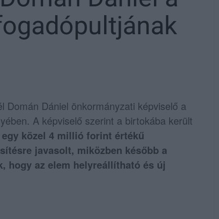
fogadópultjának
él Domán Dániel önkormányzati képviselő a
ében. A képviselő szerint a birtokába került
gy közel 4 millió forint értékű
ítésre javasolt, miközben később a
, hogy az elem helyreállítható és új