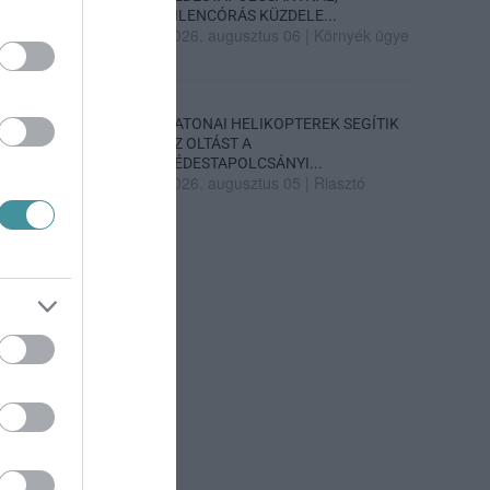
KILENCÓRÁS KÜZDELE...
2026. augusztus 06
|
Környék ügye
KATONAI HELIKOPTEREK SEGÍTIK
AZ OLTÁST A
DÉDESTAPOLCSÁNYI...
2026. augusztus 05
|
Riasztó