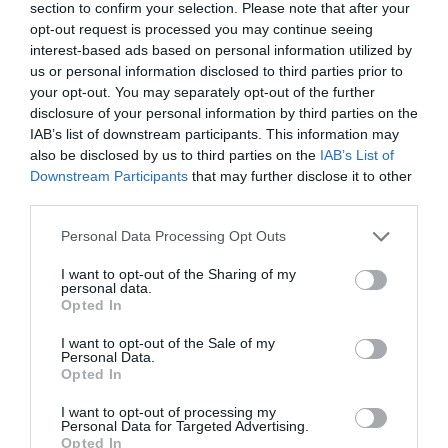
section to confirm your selection. Please note that after your
opt-out request is processed you may continue seeing
interest-based ads based on personal information utilized by
us or personal information disclosed to third parties prior to
UNIÓS PÉNZEN VETTEK MAGUKNAK LAKÁSOKAT, IRODÁKAT
your opt-out. You may separately opt-out of the further
EGRI FIDESZES KÉPVISELŐK
disclosure of your personal information by third parties on the
IAB’s list of downstream participants. This information may
Egy európai uniós programból és a Heves
also be disclosed by us to third parties on the
IAB’s List of
Megyei Vállalkozás- és Területfejlesztési
Downstream Participants
that may further disclose it to other
Alapítvány közbenjárásával jutott
third parties.
ingatlanhoz egy sor egri és Eger környéki
Please note that this website/app uses one or more Google
Personal Data Processing Opt Outs
services and may gather and store information including but
fideszes politikus, köztük alpolgármesterek,
not limited to your visit or usage behaviour. You may click to
I want to opt-out of the Sharing of my
önkormányzati képviselők és
personal data.
grant or deny consent to Google and its third-party tags to
Opted In
polgármesterek is. Ugyanabból az EU-s
use your data for below specified purposes in below Google
consent section.
I want to opt-out of the Sale of my
programból, ugyanarra és egymáshoz
Personal Data.
Opted In
nagyon közeli időben érkeztek a pénzek.
I want to opt-out of processing my
Personal Data for Targeted Advertising.
Opted In