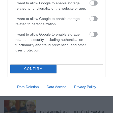
2026. augusztus 09
|
Mindenki ügye
I want to allow Google to enable storage
related to functionality of the website or app.
I want to allow Google to enable storage
related to personalization.
A GYAKORNOKI MUNKA: LEHETŐSÉGEK ÉS
I want to allow Google to enable storage
KIHÍVÁSOK A KARRIER KE...
related to security, including authentication
2026. augusztus 09
|
Promóció
functionality and fraud prevention, and other
user protection.
CONFIRM
35 PERCES TANÓRÁK ÉS KEVESEBB HÁZI
FELADAT JÖHET AZ ALSÓ ...
2026. augusztus 08
|
Mindenki ügye
Data Deletion
Data Access
Privacy Policy
BAKA ANDRÁST JELÖLI KÖZTÁRSASÁGI