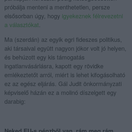
próbálja menteni a menthetetlen, persze
elsősorban úgy, hogy
igyekeznek félrevezetni
a választókat
.
Ma (szerdán) az egyik egri fideszes politikus,
aki társaival együtt nagyon jókor volt jó helyen,
és behúzott egy kis támogatás
ingatlanvásárlásra, kapott egy rövidke
emlékeztetőt arról, miért is lehet kifogásolható
ez az egész eljárás. Gál Judit önkormányzati
képviselő házán ez a molinó díszelgett egy
darabig:
Neked EU-s pénzből van, rám meg rám