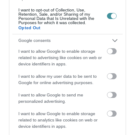
I want to opt-out of Collection, Use,
Retention, Sale, and/or Sharing of my
Personal Data that Is Unrelated with the
Ne maradjon le a legfrissebb hírekről, kövessen
Purposes for which it was collected.
bennünket az EGRI ÜGYEK Google Hírek oldalán!
Opted Out
Google consents
VISSZA A FŐOLDALRA
I want to allow Google to enable storage
related to advertising like cookies on web or
device identifiers in apps.
I want to allow my user data to be sent to
Google for online advertising purposes.
I want to allow Google to send me
Legfrissebb híreink
personalized advertising.
I want to allow Google to enable storage
related to analytics like cookies on web or
ORBÁN EGYKORI VÍZÜGYI ÁLLAMTITKÁRA
device identifiers in apps.
IS ELLENTMONDOTT A VOL...