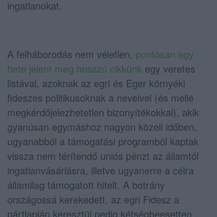
ingatlanokat.
A felháborodás nem véletlen,
pontosan egy
hete jelent meg hosszú cikkünk
egy veretes
listával, azoknak az egri és Eger környéki
fideszes politikusoknak a neveivel (és mellé
megkérdőjelezhetetlen bizonyítékokkal), akik
gyanúsan egymáshoz nagyon közeli időben,
ugyanabból a támogatási programból kaptak
vissza nem térítendő uniós pénzt az államtól
ingatlanvásárlásra, illetve ugyanerre a célra
államilag támogatott hitelt. A botrány
országossá kerekedett, az egri Fidesz a
pártlapján keresztül pedig kétségbeesetten