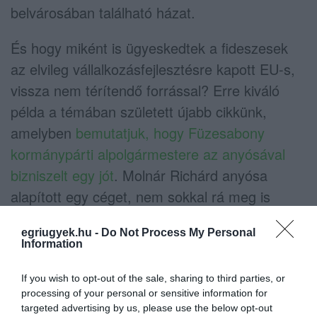
belvárosában található házat.
És hogy miként is ügyeskedtek a fideszesek
az elvileg vállalkozásfejlesztésre kapott EU-s,
vissza nem térítendő forrással? Erre kiváló
példa a témában született újabb cikkünk,
amelyben
bemutatjuk, hogy Füzesabony
kormánypárti alpolgármestere az anyósával
bizniszelt egy jót
. Molnár Richárd anyósa
alapított egy céget, nem sokkal rá meg is
kapta az uniós pénzt és mellé államilag
egriugyek.hu -
Do Not Process My Personal
támogatott hitelt, majd megvette a veje házát.
Information
Jó biznisz lehetett ez valakinek, kiváltképp úgy,
hogy Molnár richárd családjával a helyiek
If you wish to opt-out of the sale, sharing to third parties, or
processing of your personal or sensitive information for
szerint ezt követően is a házban lakott.
targeted advertising by us, please use the below opt-out