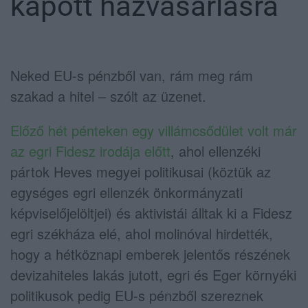
kapott házvásárlásra
Neked EU-s pénzből van, rám meg rám
szakad a hitel – szólt az üzenet.
Előző hét pénteken egy villámcsődület volt már
az egri Fidesz irodája előtt
, ahol
ellenzéki
pártok Heves megyei politikusai (köztük az
egységes egri ellenzék önkormányzati
képviselőjelöltjei) és aktivistái álltak ki a Fidesz
egri székháza elé, ahol molinóval hirdették,
hogy a hétköznapi emberek jelentős részének
devizahiteles lakás jutott, egri és Eger környéki
politikusok pedig EU-s pénzből szereznek