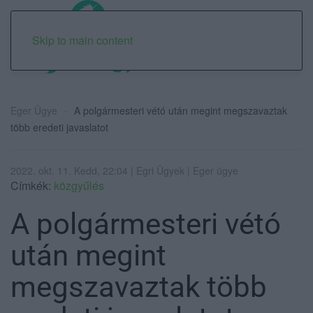
Skip to main content
Eger Ügye
A polgármesteri vétó után megint megszavaztak
több eredeti javaslatot
2022. okt. 11. Kedd, 22:04 | Egri Ügyek | Eger ügye
Címkék:
közgyűlés
A polgármesteri vétó
után megint
megszavaztak több