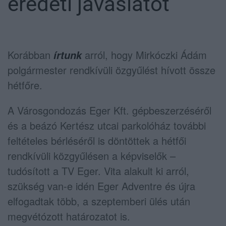
eredeti javaslatot
Korábban
arról, hogy Mirkóczki Ádám
írtunk
polgármester rendkívüli özgyűlést hívott össze
hétfőre.
A Városgondozás Eger Kft. gépbeszerzéséről
és a beázó Kertész utcai parkolóház további
feltételes bérléséről is döntöttek a hétfői
rendkívüli közgyűlésen a képviselők –
tudósított a TV Eger. Vita alakult ki arról,
szükség van-e idén Eger Adventre és újra
elfogadtak több, a szeptemberi ülés után
megvétózott határozatot is.