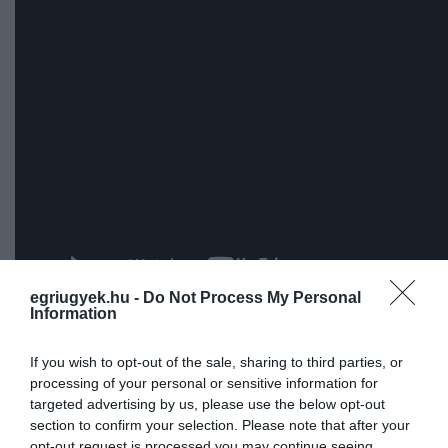
egriugyek.hu -
Do Not Process My Personal
Information
If you wish to opt-out of the sale, sharing to third parties, or
processing of your personal or sensitive information for
Ne maradjon le a legfrissebb hírekről, kövessen
targeted advertising by us, please use the below opt-out
bennünket az EGRI ÜGYEK Google Hírek oldalán!
section to confirm your selection. Please note that after your
opt-out request is processed you may continue seeing