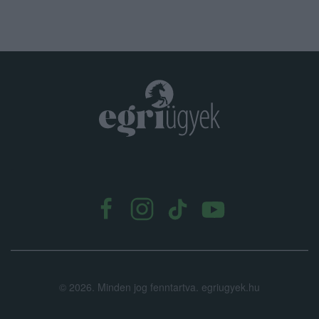
.
©
2026.
Minden jog fenntartva. egriugyek.hu