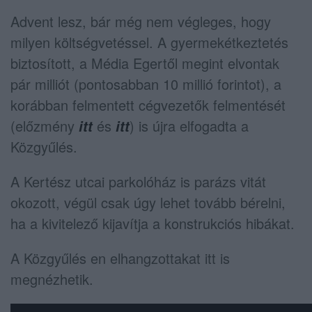
Advent lesz, bár még nem végleges, hogy
milyen költségvetéssel. A gyermekétkeztetés
biztosított, a Média Egertől megint elvontak
pár milliót (pontosabban 10 millió forintot), a
korábban felmentett cégvezetők felmentését
(előzmény
és
) is újra elfogadta a
itt
itt
Közgyűlés.
A Kertész utcai parkolóház is parázs vitát
okozott, végül csak úgy lehet tovább bérelni,
ha a kivitelező kijavítja a konstrukciós hibákat.
A Közgyűlés en elhangzottakat itt is
megnézhetik.