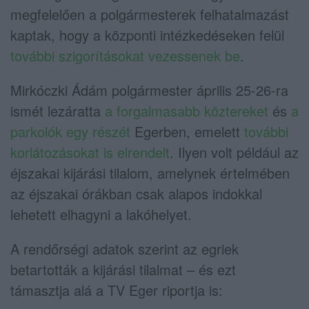
megfelelően a polgármesterek felhatalmazást
kaptak, hogy a központi intézkedéseken felül
további szigorításokat vezessenek be
.
Mirkóczki Ádám polgármester április 25-26-ra
ismét lezáratta
a forgalmasabb köztereket
és
a
parkolók egy részét
Egerben, emelett
további
korlátozásokat is elrendelt
. Ilyen volt például az
éjszakai kijárási tilalom, amelynek értelmében
az éjszakai órákban csak alapos indokkal
lehetett elhagyni a lakóhelyet.
A rendőrségi adatok szerint az egriek
betartották a kijárási tilalmat – és ezt
támasztja alá a TV Eger riportja is: