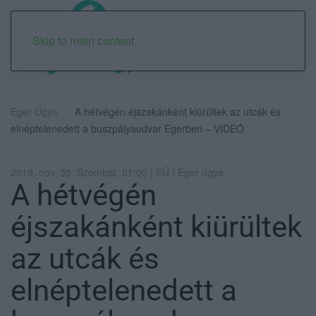
Skip to main content
Eger Ügye
A hétvégén éjszakánként kiürültek az utcák és
elnéptelenedett a buszpályaudvar Egerben – VIDEÓ
2019. nov. 30. Szombat, 01:00 | EÜ | Eger ügye
A hétvégén
éjszakánként kiürültek
az utcák és
elnéptelenedett a