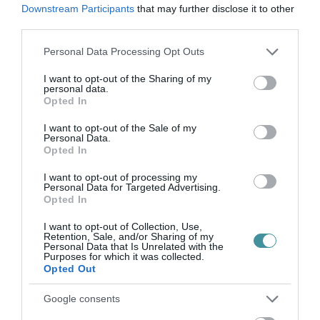
Legfrissebb híreink
Downstream Participants
that may further disclose it to other
third parties.
Please note that this website/app uses one or more Google
Personal Data Processing Opt Outs
KÉT AUTÓ ÜTKÖZÖTT BOGÁCSON, A
services and may gather and store information including but
MENTŐK IS A HELYSZÍNRE ÉRKE...
not limited to your visit or usage behaviour. You may click to
I want to opt-out of the Sharing of my
2026. augusztus 06
|
Riasztó
personal data.
grant or deny consent to Google and its third-party tags to
Opted In
use your data for below specified purposes in below Google
consent section.
I want to opt-out of the Sale of my
Personal Data.
Opted In
HÍREK A GARÁZSBÓL: CHERY TIGGO 9
I want to opt-out of processing my
Personal Data for Targeted Advertising.
PHEV LUXURY – A KÍNAI PR...
Opted In
2026. augusztus 06
|
Barta Autó
I want to opt-out of Collection, Use,
Retention, Sale, and/or Sharing of my
Personal Data that Is Unrelated with the
Purposes for which it was collected.
Opted Out
LAKÓÉPÜLETEK LÁNGOLTAK SZERDÁN
Google consents
2026. augusztus 06
|
Riasztó