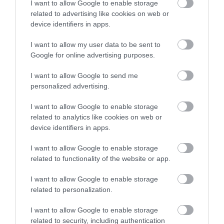
I want to allow Google to enable storage
related to advertising like cookies on web or
device identifiers in apps.
I want to allow my user data to be sent to
Google for online advertising purposes.
„NEM TETTÜNK NYOMÁST A FIUNKRA” –
EGY EGRI CSALÁD TÖRTÉNE...
2026. augusztus 06
|
Sport
I want to allow Google to send me
personalized advertising.
I want to allow Google to enable storage
related to analytics like cookies on web or
device identifiers in apps.
ÚJ HŰTŐRENDSZER A MARKHOT FERENC
KÓRHÁZBAN: TÖBB MINT 70 ...
I want to allow Google to enable storage
2026. augusztus 06
|
Eger ügye
related to functionality of the website or app.
I want to allow Google to enable storage
related to personalization.
I want to allow Google to enable storage
HOLTAN SZÁLLÍTOTTÁK HAZA A 80 ÉVES
related to security, including authentication