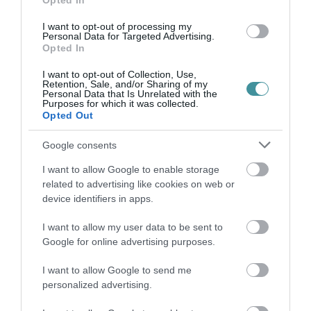
Opted In
I want to opt-out of processing my
Legfrissebb híreink
Personal Data for Targeted Advertising.
Opted In
I want to opt-out of Collection, Use,
Retention, Sale, and/or Sharing of my
Personal Data that Is Unrelated with the
Purposes for which it was collected.
Opted Out
Google consents
TÖBB MINT EGY HÓNAP IS LEHET, MIRE TELJESEN
I want to allow Google to enable storage
ÚJRAINDUL A P...
related to advertising like cookies on web or
2026. augusztus 07
|
Mindenki ügye
device identifiers in apps.
I want to allow my user data to be sent to
Google for online advertising purposes.
I want to allow Google to send me
personalized advertising.
TANULJ NÉMETÜL OTTHONRÓL: A DIGITÁLIS TANULÁS
ELŐNYEI