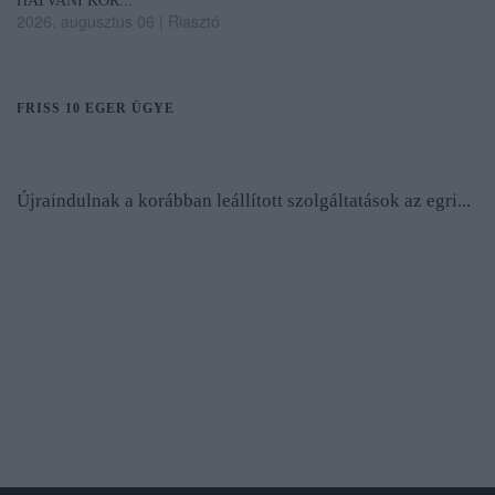
HATVANI KÓR...
2026. augusztus 06
|
Riasztó
FRISS 10 EGER ÜGYE
Újraindulnak a korábban leállított szolgáltatások az egri...