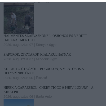
2026. augusztus 07
|
Eger ügye
HALMENTÉS SZARVASKŐNÉL: ŐSHONOS ÉS VÉDETT
HALAKAT MENTETT...
2026. augusztus 07
|
Környék ügye
ZÁPOROK, ZIVATAROK KIALAKULHATNAK
2026. augusztus 07
|
Mindenki ügye
KÉT AUTÓ ÜTKÖZÖTT BOGÁCSON, A MENTŐK IS A
HELYSZÍNRE ÉRKE...
2026. augusztus 06
|
Riasztó
HÍREK A GARÁZSBÓL: CHERY TIGGO 9 PHEV LUXURY – A
KÍNAI PR...
2026. augusztus 06
|
Barta Autó