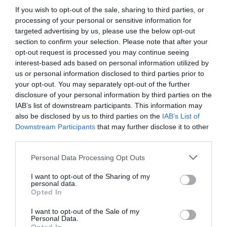
– Szépasszonyvölgyi nagy parkoló
If you wish to opt-out of the sale, sharing to third parties, or
processing of your personal or sensitive information for
targeted advertising by us, please use the below opt-out
(Indexkép: mindenamieger.blogspot.com)
section to confirm your selection. Please note that after your
opt-out request is processed you may continue seeing
Vásárlói létszámkorlátozást vezet be az egri
interest-based ads based on personal information utilized by
Tesco a járvány miatt
us or personal information disclosed to third parties prior to
your opt-out. You may separately opt-out of the further
disclosure of your personal information by third parties on the
IAB’s list of downstream participants. This information may
also be disclosed by us to third parties on the
IAB’s List of
Downstream Participants
that may further disclose it to other
third parties.
Ne maradjon le a legfrissebb hírekről, kövessen
bennünket az EGRI ÜGYEK Google Hírek oldalán!
Please note that this website/app uses one or more Google
Personal Data Processing Opt Outs
services and may gather and store information including but
not limited to your visit or usage behaviour. You may click to
I want to opt-out of the Sharing of my
personal data.
grant or deny consent to Google and its third-party tags to
VISSZA A FŐOLDALRA
Opted In
use your data for below specified purposes in below Google
consent section.
I want to opt-out of the Sale of my
Personal Data.