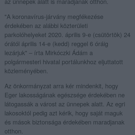
az ünnepek alatt is maradjanak otthon.
"A koronavírus-járvány megfékezése
érdekében az alábbi közterületi
parkolóhelyeket 2020. április 9-e (csütörtök) 24
órától április 14-e (kedd) reggel 6 óráig
lezárjuk" – írta Mirkóczki Ádám a
polgármesteri hivatal portálunkhoz eljuttatott
közleményében.
Az önkormányzat arra kér mindenkit, hogy
Eger lakosságának egészsége érdekében ne
látogassák a várost az ünnepek alatt. Az egri
lakosoktól pedig azt kérik, hogy saját maguk
és mások biztonsága érdekében maradjanak
otthon.