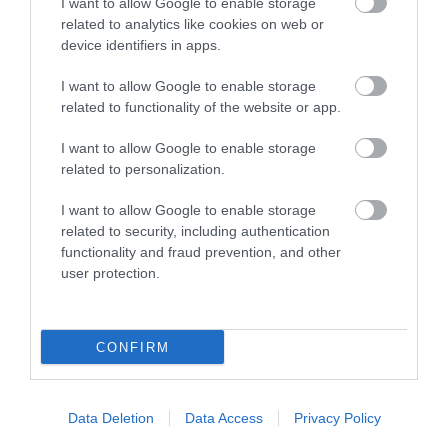
2026. augusztus 07
|
Promóció
I want to allow Google to enable storage
related to analytics like cookies on web or
device identifiers in apps.
ÚJRAINDULNAK A KORÁBBAN LEÁLLÍTOTT
SZOLGÁLTATÁSOK AZ EGRI...
2026. augusztus 07
|
Eger ügye
I want to allow Google to enable storage
related to functionality of the website or app.
I want to allow Google to enable storage
related to personalization.
I want to allow Google to enable storage
TÍZ ÉVE NEM VOLT ILYEN ALACSONY AZ INFLÁCIÓ
related to security, including authentication
MAGYARORSZÁGON
functionality and fraud prevention, and other
2026. augusztus 07
|
Mindenki ügye
user protection.
CONFIRM
MINDHÁROM ÜTEMBEN DOLGOZNAK A 25-ÖS FŐÚTON
Data Deletion
Data Access
Privacy Policy
EGERBEN