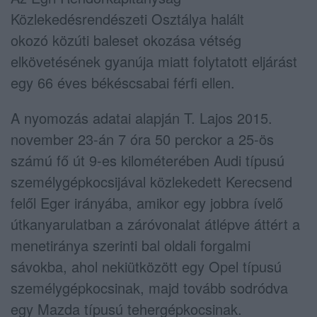
Közlekedésrendészeti Osztálya halált
okozó közúti baleset okozása vétség
elkövetésének gyanúja miatt folytatott eljárást
egy 66 éves békéscsabai férfi ellen.
A nyomozás adatai alapján T. Lajos 2015.
november 23-án 7 óra 50 perckor a 25-ös
számú fő út 9-es kilométerében Audi típusú
személygépkocsijával közlekedett Kerecsend
felől Eger irányába, amikor egy jobbra ívelő
útkanyarulatban a záróvonalat átlépve áttért a
menetiránya szerinti bal oldali forgalmi
sávokba, ahol nekiütközött egy Opel típusú
személygépkocsinak, majd tovább sodródva
egy Mazda típusú tehergépkocsinak.