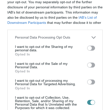
your opt-out. You may separately opt-out of the further
disclosure of your personal information by third parties on the
IAB’s list of downstream participants. This information may
also be disclosed by us to third parties on the
IAB’s List of
Downstream Participants
that may further disclose it to other
third parties.
Please note that this website/app uses one or more Google
Personal Data Processing Opt Outs
Legfrissebb híreink
services and may gather and store information including but
not limited to your visit or usage behaviour. You may click to
I want to opt-out of the Sharing of my
personal data.
grant or deny consent to Google and its third-party tags to
Opted In
use your data for below specified purposes in below Google
ÚJRAINDULNAK A KORÁBBAN
consent section.
I want to opt-out of the Sale of my
LEÁLLÍTOTT SZOLGÁLTATÁSOK AZ EGRI...
Personal Data.
2026. augusztus 07
|
Eger ügye
Opted In
I want to opt-out of processing my
Personal Data for Targeted Advertising.
Opted In
I want to opt-out of Collection, Use,
TÍZ ÉVE NEM VOLT ILYEN ALACSONY AZ
Retention, Sale, and/or Sharing of my
INFLÁCIÓ MAGYARORSZÁGON
Personal Data that Is Unrelated with the
Purposes for which it was collected.
2026. augusztus 07
|
Mindenki ügye