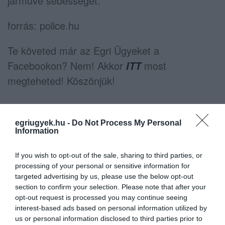
járműve sebességét.
forrás: police.hu
Te követed már az Egri Ügyeket a
Facebookon? Nem! Akkor
most
ITT
megteheted! Köszönjük!
egriugyek.hu -
Do Not Process My Personal
Information
If you wish to opt-out of the sale, sharing to third parties, or
processing of your personal or sensitive information for
Ne maradjon le a legfrissebb hírekről, kövessen
targeted advertising by us, please use the below opt-out
bennünket az EGRI ÜGYEK Google Hírek oldalán!
section to confirm your selection. Please note that after your
opt-out request is processed you may continue seeing
interest-based ads based on personal information utilized by
us or personal information disclosed to third parties prior to
VISSZA A FŐOLDALRA