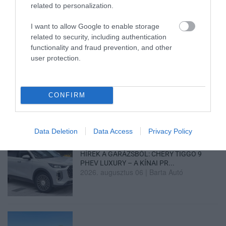
related to personalization.
2026. augusztus 07
|
Mindenki ügye
I want to allow Google to enable storage
related to security, including authentication
functionality and fraud prevention, and other
user protection.
KÉT AUTÓ ÜTKÖZÖTT BOGÁCSON, A
MENTŐK IS A HELYSZÍNRE ÉRKE...
2026. augusztus 06
|
Riasztó
CONFIRM
Data Deletion
Data Access
Privacy Policy
HÍREK A GARÁZSBÓL: CHERY TIGGO 9
PHEV LUXURY – A KÍNAI PR...
2026. augusztus 06
|
Barta Autó