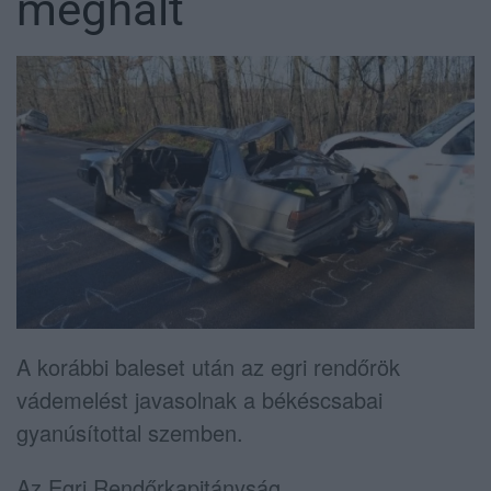
meghalt
A korábbi baleset után az egri rendőrök
vádemelést javasolnak a békéscsabai
gyanúsítottal szemben.
Az Egri Rendőrkapitányság