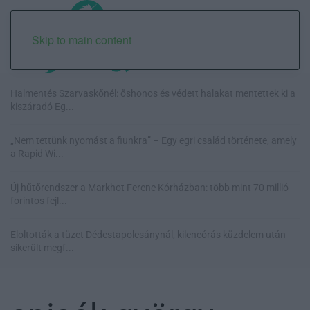
Skip to main content
Halmentés Szarvaskőnél: őshonos és védett halakat mentettek ki a
kiszáradó Eg...
„Nem tettünk nyomást a fiunkra” – Egy egri család története, amely
a Rapid Wi...
Új hűtőrendszer a Markhot Ferenc Kórházban: több mint 70 millió
forintos fejl...
Eloltották a tüzet Dédestapolcsánynál, kilencórás küzdelem után
sikerült megf...