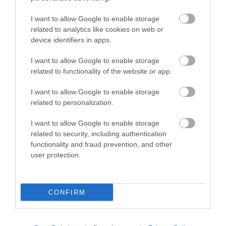
Ismét bizottság elé került a parkolóház ügyében lefolytatott
vizsgálat eredménye. A Katona téri parkolóház ügyében kijelölt
I want to allow Google to enable storage
Városgazdálkodási Bizottság több rendkívüli ülést tartott 202...
related to analytics like cookies on web or
device identifiers in apps.
2023: MIRKÓCZKI JÓBAN VAN A FIDESSZEL, CSAK PAJTÓK SUNYI
GECI, LOPNI MEG NEM 5 FORINTOT KELL - HANGFELVÉTEL
I want to allow Google to enable storage
2024. május 08
|
Eger ügye
related to functionality of the website or app.
Mirkóczki Ádámról, Eger polgármesteréről egyre komolyabb
I want to allow Google to enable storage
tartalmú hangfelvételek kerülnek fel az internetre. A legújabb
related to personalization.
felvétel a Fidesszel való jó kapcsolatáról, Pajtókról és a lopásról is
szó, n...
I want to allow Google to enable storage
related to security, including authentication
DR. PÁPAI ÁKOS: A HANGFELVÉTEL SZEREPLŐI REAGÁLJANAK AZ
functionality and fraud prevention, and other
ELHANGZOTTAKRA!
2024. május 18
|
Eger ügye
user protection.
Az utóbbi időben több hangfelvétel is megjelent Mirkóczki Ádám
polgármesterről és köréről. Ezeken a hangfelvételeken Minczér
Gábor és Farkas Attila alpolgármesterek, Spisák György aljegyző
CONFIRM
és E...