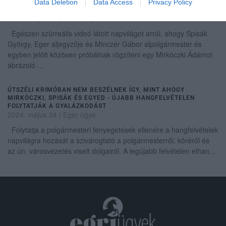
SPISÁK GYÖRGY ALJEGYZŐ A HIVATALI PÁRTATLANSÁGOT
Data Deletion
Data Access
Privacy Policy
ODADOBVA PLAKÁTOL MIRKÓCZKI ÁDÁMNAK
2024. május 20
|
Vélemény
Egészen szürreális videó látott napvilágot arról, ahogy Spisák
György, Eger aljegyzője és Minczér Gábor alpolgármester és
egyben jelölt közösen próbálnak rögzíteni egy Mirkóczki Ádámot
ábrázoló ...
ÚTSZÉLI KRIMÓBAN NEM BESZÉLNEK ÍGY, MINT AHOGY
MIRKÓCZKI, SPISÁK ÉS EGYED - ÚJABB HANGFELVÉTELEN
FOLYTATJÁK A GYALÁZKODÁST
2024. május 24
|
Eger ügye
Folytatja a polgármesteri fenyegetések ellenére a hangfelvételek
napvilágra hozását a szivárogtató a polgármesterről, köréről és
az ún. városvezetés viselt dolgairól. A legújabb felvételen elhan...