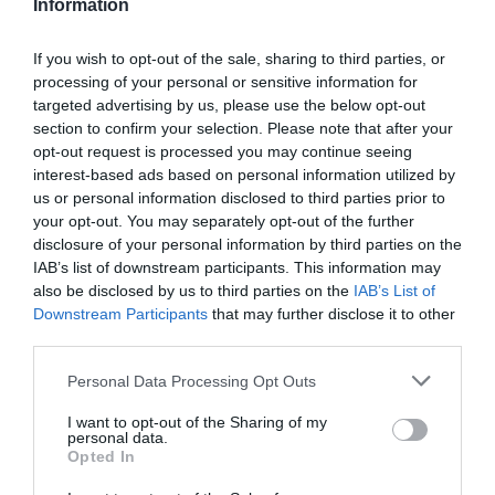
Information
ALPOLGÁRMESTER MEGBOTRÁNKOZÁST KELTVE AKART BEJUTNI
A CÉGHEZ, FARKAS CÁFOL
2023. február 22
|
Eger ügye
If you wish to opt-out of the sale, sharing to third parties, or
Az EVAT Zrt. közleményt küldött portálunknak egy mai esetről, azt
processing of your personal or sensitive information for
változtatás nélkül közöljük: Spisák György aljegyző és Farkas
targeted advertising by us, please use the below opt-out
Attila alpolgármester a mai napon megzavarták a közérdekből
section to confirm your selection. Please note that after your
működő...
opt-out request is processed you may continue seeing
interest-based ads based on personal information utilized by
us or personal information disclosed to third parties prior to
VALÓTLANT ÁLLÍT AZ EVAT ZRT. AZ EGRI ÖNKORMÁNYZAT
KÖZLEMÉNYE ALAPJÁN
your opt-out. You may separately opt-out of the further
2023. február 23
|
Eger ügye
disclosure of your personal information by third parties on the
Frissítés! Az egri önkormányzat kitakart jegyzőkönyve után itt a
IAB’s list of downstream participants. This information may
teljes anyagot olvashatják. Tegnap beszámoltunk arról, hogy az
also be disclosed by us to third parties on the
IAB’s List of
EVAT Zrt-ben milyen atrocitás történt. Az EVAT szerint ...
Downstream Participants
that may further disclose it to other
third parties.
JÓL ÁTVÁGTA AZ EGRI ÖNKORMÁNYZAT A HELYI SAJTÓT
Please note that this website/app uses one or more Google
Personal Data Processing Opt Outs
2023. február 23
|
Eger ügye
services and may gather and store information including but
Olcsó trükkel próbálta megvezetni és a saját szája-íze szerint
not limited to your visit or usage behaviour. You may click to
I want to opt-out of the Sharing of my
personal data.
„színezni” az önkormányzat a szerdai esetet. Tegnap
grant or deny consent to Google and its third-party tags to
Opted In
beszámoltunk arról, hogy az EVAT Zrt. sajtóközleményben
use your data for below specified purposes in below Google
tájékoztatta portálunka...
consent section.