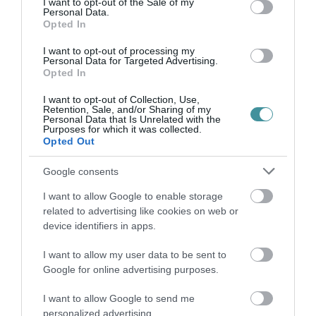
I want to opt-out of the Sale of my
Personal Data.
Opted In
AZ EGRI ALJEGYZŐ MAGÁNOKIRAT-HAMISÍTÁSI ÜGYÉNEK
RÉSZLETEIT SZEREZTE MEG A HEOL
I want to opt-out of processing my
2023. február 23
|
Eger ügye
Personal Data for Targeted Advertising.
Opted In
A Szolnoki Törvényszék ismertette a nyolc évvel ezelőtti ügy
körülményeit a heol.hu portálnak. Az ön által megjelölt személyt a
I want to opt-out of Collection, Use,
Karcagi Járásbíróság, a Szolnoki Törvényszék által
Retention, Sale, and/or Sharing of my
helybenhagyo...
Personal Data that Is Unrelated with the
Purposes for which it was collected.
Opted Out
ADATSZIVÁRGÁS AZ EVAT-NÁL, MEGTETTÉK A FELJELENTÉST
2023. március 01
|
Eger ügye
Google consents
Közleményben tájékoztatta portálunkat az EVAT Zrt. az elmúlt
I want to allow Google to enable storage
időszakban folyó belső ellenőrzéseket érintő eseményekről. A
related to advertising like cookies on web or
közleményt változtatás nélkül közöljük: Az EVAT Zrt. több esetben
device identifiers in apps.
élt ír...
I want to allow my user data to be sent to
BIZOTTSÁGI JELENTÉS SZERINT MIRKÓCZKI ÁDÁM
Google for online advertising purposes.
POLGÁRMESTER ÉS SPISÁK GYÖRGY FELELŐSSÉGE
MEGÁLLAPÍTHATÓ A KATONA TÉRI PARKOLÓHÁZ ÜGYÉBEN
I want to allow Google to send me
2024. április 11
|
Eger ügye
personalized advertising.