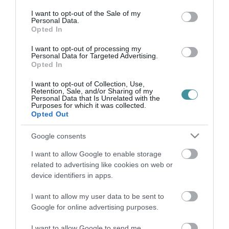
2022. február 03
|
Eger ügye
consent section.
I want to opt-out of the Sale of my
Szerdán kora este, a Városháza Dísztermében rendezte meg az
Personal Data.
Önkormányzat a “Pro Agria” Szakmai Díj átadó estjét. Mirkóczki
Opted In
Ádám polgármester köszöntötte a megjelenteket a gálavacsorán,
I want to opt-out of processing my
amelyen j...
Personal Data for Targeted Advertising.
Opted In
KI KAPJON AUGUSZTUS 20-A ALKALMÁBÓL VÁROSI ELISMERÉST?
I want to opt-out of Collection, Use,
– AJÁNLÁSOKAT VÁR EGER ÖNKORMÁNYZATA
Retention, Sale, and/or Sharing of my
2022. május 19
|
Eger ügye
Personal Data that Is Unrelated with the
Purposes for which it was collected.
Kitüntetésekre vár ajánlást az önkormányzat augusztus 20-a
Opted Out
alkalmából – írja az EgerInfo. Az alábbi elismerésekre várnak
javaslatokat: – Díszpolgári Cím: aki kiemelkedő tevékenységével
Google consents
v...
I want to allow Google to enable storage
related to advertising like cookies on web or
ŐKET DÍJAZTA EGER ÖNKORMÁNYZATA
2025. október 23
| Csarnó Ákos |
Eger ügye
device identifiers in apps.
Eger Megyei Jogú Város Önkormányzatának Közgyűlése Pro
I want to allow my user data to be sent to
Agria szakmai díjat adományoz a nevelés, oktatás területén Tóth
Google for online advertising purposes.
György részére. Tóth György a Wigner Jenő Műszaki, Informatikai
Technikum, Sz...
I want to allow Google to send me