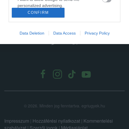
personalized advertising.
CONFIRM
I want to allow Google to enable storage
related to analytics like cookies on web or
device identifiers in apps.
Data Deletion
Data Access
Privacy Policy
I want to allow Google to enable storage
related to functionality of the website or app.
.
I want to allow Google to enable storage
related to personalization.
I want to allow Google to enable storage
related to security, including authentication
functionality and fraud prevention, and other
user protection.
©
2026.
Minden jog fenntartva. egriugyek.hu
Impresszum
|
Hozzáférési nyilatkozat
|
Kommentelési
szabályzat
|
Szerzői jogok
|
Médiaajánlat