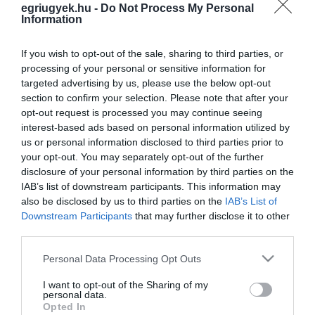
pro agria
egriugyek.hu -
Do Not Process My Personal
Information
If you wish to opt-out of the sale, sharing to third parties, or
EGER POSZTUMUSZ DÍSZPOLGÁRA LETT KELEMEN CSABA
processing of your personal or sensitive information for
2021. március 04
|
Eger ügye
targeted advertising by us, please use the below opt-out
Noha a január 22-én, a Magyar Kultúra Napján idén is odaítélte a
section to confirm your selection. Please note that after your
kulturális területen végzett kiemelkedő szakmai munkáért járó
opt-out request is processed you may continue seeing
díjakat az egri önkormányzat, az ünnepség akkor elmaradt, ezt
interest-based ads based on personal information utilized by
pótolták...
us or personal information disclosed to third parties prior to
your opt-out. You may separately opt-out of the further
disclosure of your personal information by third parties on the
ROSTÁS BEA PIROS: NEM CSAK A GYEREKEKNEK KELL AZ, HOGY
ELISMERJÉK, AMIT CSINÁLNAK (VIDEÓ)
IAB’s list of downstream participants. This information may
2022. január 24
|
Eger ügye
also be disclosed by us to third parties on the
IAB’s List of
Idén is díjazták az egri kiválóságokat a Magyar Kultúra Napja
Downstream Participants
that may further disclose it to other
alkalmából. A pénteken, a Bartakovics Béla Közösségi Házban
third parties.
tartott ünnepségen négyen vehettek át elismerést Mirkóczki Ádám
Please note that this website/app uses one or more Google
Personal Data Processing Opt Outs
polgárme...
services and may gather and store information including but
not limited to your visit or usage behaviour. You may click to
I want to opt-out of the Sharing of my
personal data.
IDÉN EGY ÉPÍTŐIPARI CÉG ÉS EGY ÉTTEREM KAPOTT PRO AGRIA
grant or deny consent to Google and its third-party tags to
Opted In
GAZDASÁGI SZAKMAI DÍJAT – FOTÓK
use your data for below specified purposes in below Google