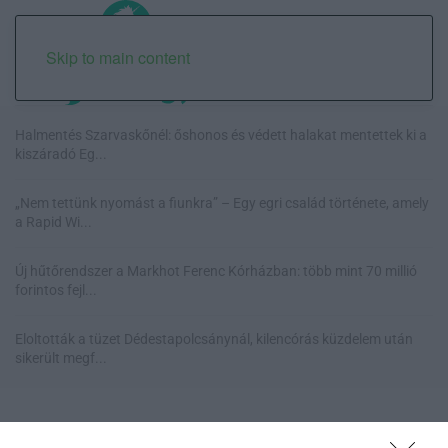
Skip to main content
Halmentés Szarvaskőnél: őshonos és védett halakat mentettek ki a
kiszáradó Eg...
„Nem tettünk nyomást a fiunkra” – Egy egri család története, amely
a Rapid Wi...
Új hűtőrendszer a Markhot Ferenc Kórházban: több mint 70 millió
forintos fejl...
Eloltották a tüzet Dédestapolcsánynál, kilencórás küzdelem után
sikerült megf...