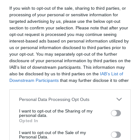
örökbefogadás
If you wish to opt-out of the sale, sharing to third parties, or
processing of your personal or sensitive information for
targeted advertising by us, please use the below opt-out
MOSTANTÓL EGYEDÜLÁLLÓKÉNT ÖRÖKBE FOGADNI CSAK NOVÁK
section to confirm your selection. Please note that after your
KATALIN ENGEDÉLYÉVEL LEHET
opt-out request is processed you may continue seeing
2021. február 28
|
Mindenki ügye
interest-based ads based on personal information utilized by
Megjelent az örökbefogadással összefüggő eljárásrendet
us or personal information disclosed to third parties prior to
módosító kormányrendelet a Magyar Közlönyben. Ez alapján az
your opt-out. You may separately opt-out of the further
egyedülállók már a gyakorlatban is csak külön miniszteri
disclosure of your personal information by third parties on the
engedéllyel fogadhatnak ö...
IAB’s list of downstream participants. This information may
also be disclosed by us to third parties on the
IAB’s List of
Downstream Participants
that may further disclose it to other
ALFÖLDI RÓBERT: MÉLYEN HÍVŐ, IGAZI KERESZTÉNY, MAGYAR
third parties.
HONFITÁRSAIM, EZ ÍGY RENDBEN VAN?
2021. március 01
|
Mindenki ügye
Please note that this website/app uses one or more Google
Personal Data Processing Opt Outs
Megjelent a Magyar Közlönyben az örökbefogadással összefüggő
services and may gather and store information including but
eljárásrendet módosító kormányrendelet. Ennek alapján az
not limited to your visit or usage behaviour. You may click to
I want to opt-out of the Sharing of my
egyedülállók csak külön miniszteri engedéllyel fogadhatnak
personal data.
grant or deny consent to Google and its third-party tags to
örökbe gyereket, az ...
Opted In
use your data for below specified purposes in below Google
consent section.
I want to opt-out of the Sale of my
SIKERREL ZÁRULT AZ EGRI SZÍNHÁZ ÁLTAL TÁMOGATOTT
Personal Data.