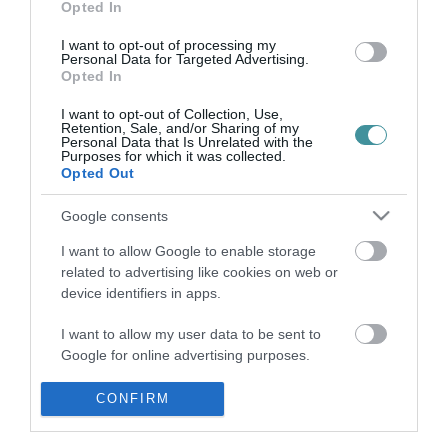
ÖRÖKBEFOGADÁSI KAMPÁNY
Opted In
2022. február 12
|
Eger ügye
I want to opt-out of processing my
Ahogy korábban beszámoltunk róla, az Állatokat Védjük Együtt
Personal Data for Targeted Advertising.
Alapítvány kampányt indított a menhelyen élő állatok
Opted In
örökbefogadásáért, melyhez a Gárdonyi Géza színház is
csatlakozott. A társulat régi...
I want to opt-out of Collection, Use,
Retention, Sale, and/or Sharing of my
Personal Data that Is Unrelated with the
Purposes for which it was collected.
KERESZTEK ÖRÖKBEFOGADÁSÁRA INDÍT ORSZÁGOS
Opted Out
KEZDEMÉNYEZÉST A KDNP
2022. november 14
|
Mindenki ügye
Google consents
Fogadj örökbe egy keresztet! címmel országos kezdeményezést
indít a Kereszténydemokrata Néppárt (KDNP) a települések
I want to allow Google to enable storage
közterületein, utak mentén álló keresztek megmentésére,
related to advertising like cookies on web or
felújítására és állag...
device identifiers in apps.
I want to allow my user data to be sent to
Google for online advertising purposes.
I want to allow Google to send me
CONFIRM
personalized advertising.