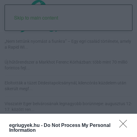
Skip to main content
„Nem tettünk nyomást a fiunkra” – Egy egri család története, amely
a Rapid Wi...
Új hűtőrendszer a Markhot Ferenc Kórházban: több mint 70 millió
forintos fejl...
Eloltották a tüzet Dédestapolcsánynál, kilencórás küzdelem után
sikerült megf...
Visszatér Eger belvárosának legnagyobb borünnepe: augusztus 12-
17. között ren...
egriugyek.hu -
Do Not Process My Personal
Information