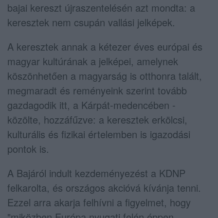
bajai kereszt újraszentelésén azt mondta: a
keresztek nem csupán vallási jelképek.
A keresztek annak a kétezer éves európai és
magyar kultúrának a jelképei, amelynek
köszönhetően a magyarság is otthonra talált,
megmaradt és reményeink szerint tovább
gazdagodik itt, a Kárpát-medencében -
közölte, hozzáfűzve: a keresztek erkölcsi,
kulturális és fizikai értelemben is igazodási
pontok is.
A Bajáról indult kezdeményezést a KDNP
felkarolta, és országos akcióvá kívánja tenni.
Ezzel arra akarja felhívni a figyelmet, hogy
"miközben Európa nyugati felén éppen