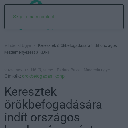
Skip to main content
Mindenki Ügye
Keresztek örökbefogadására indít országos
kezdeményezést a KDNP
2022. nov. 14. Hétfő, 20:45 | Farkas Bazsi | Mindenki ügye
Címkék:
örökbefogadás
,
kdnp
Keresztek
örökbefogadására
indít országos