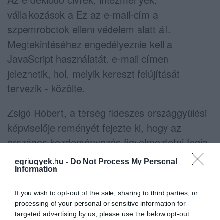
vállalkozások a
Ez az e-mail-cím a
szpemrobotok elleni védelem alatt áll.
Megtekintéséhez engedélyeznie kell a
JavaScript használatát.
e-mail címen
jelezhetik, hol, melyik kereszt felújítását
tervezik - közölte.
Zsigó Róbert, a térség fideszes országgyűlési
képviselője reményét fejezte ki, hogy az
országos kezdeményezés figyelmeztetni fogja
a ma emberét a keresztény értékekhez való
egriugyek.hu -
Do Not Process My Personal
visszafordulásra, az azokra való
Information
támaszkodásra.
If you wish to opt-out of the sale, sharing to third parties, or
processing of your personal or sensitive information for
targeted advertising by us, please use the below opt-out