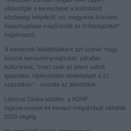
eltávolítják a kereszteket a különböző
közösségi helyekről, mi, magyarok közösen,
összefogással megőrizzük az örökségünket" -
fogalmazott.
A keresztek felkiáltójelként azt üzenik: hogy
őrizzük kereszténységünket, páratlan
kultúránkat, "mert csak ez jelent valódi
igazodási, tájékozódási lehetőséget a 21.
században" - mondta az államtitkár.
Latorcai Csaba közölte: a KDNP
tagszervezetei 44 kereszt megújítását vállalták
2023 végéig.
Az érdeklődő civilek, intézmények,