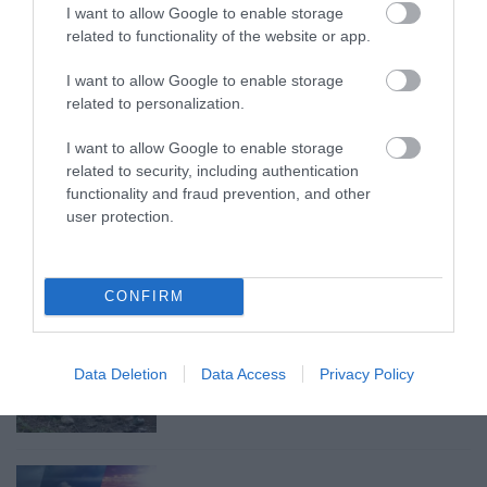
I want to allow Google to enable storage
INFLÁCIÓ MAGYARORSZÁGON
2026. augusztus 07
|
Mindenki ügye
related to functionality of the website or app.
I want to allow Google to enable storage
related to personalization.
I want to allow Google to enable storage
MINDHÁROM ÜTEMBEN DOLGOZNAK A 25-
related to security, including authentication
ÖS FŐÚTON EGERBEN
functionality and fraud prevention, and other
2026. augusztus 07
|
Eger ügye
user protection.
CONFIRM
HALMENTÉS SZARVASKŐNÉL: ŐSHONOS
ÉS VÉDETT HALAKAT MENTETT...
Data Deletion
Data Access
Privacy Policy
2026. augusztus 07
|
Környék ügye