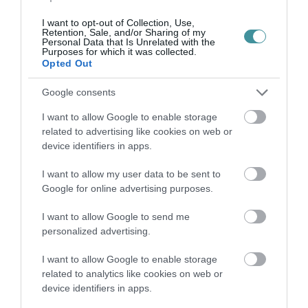
2026. augusztus 07
|
Mindenki ügye
I want to opt-out of Collection, Use,
Retention, Sale, and/or Sharing of my
Personal Data that Is Unrelated with the
Purposes for which it was collected.
Opted Out
TANULJ NÉMETÜL OTTHONRÓL: A
Google consents
DIGITÁLIS TANULÁS ELŐNYEI
2026. augusztus 07
|
Promóció
I want to allow Google to enable storage
related to advertising like cookies on web or
device identifiers in apps.
I want to allow my user data to be sent to
Google for online advertising purposes.
ÚJRAINDULNAK A KORÁBBAN
LEÁLLÍTOTT SZOLGÁLTATÁSOK AZ EGRI...
I want to allow Google to send me
2026. augusztus 07
|
Eger ügye
personalized advertising.
I want to allow Google to enable storage
related to analytics like cookies on web or
device identifiers in apps.
TÍZ ÉVE NEM VOLT ILYEN ALACSONY AZ