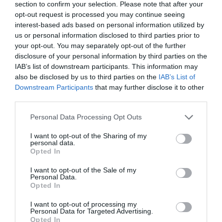
section to confirm your selection. Please note that after your
opt-out request is processed you may continue seeing
interest-based ads based on personal information utilized by
Ne maradjon le a legfrissebb hírekről, kövessen
us or personal information disclosed to third parties prior to
bennünket az EGRI ÜGYEK Google Hírek oldalán!
your opt-out. You may separately opt-out of the further
disclosure of your personal information by third parties on the
IAB’s list of downstream participants. This information may
also be disclosed by us to third parties on the
IAB’s List of
VISSZA A FŐOLDALRA
Downstream Participants
that may further disclose it to other
third parties.
Please note that this website/app uses one or more Google
Personal Data Processing Opt Outs
services and may gather and store information including but
not limited to your visit or usage behaviour. You may click to
I want to opt-out of the Sharing of my
personal data.
grant or deny consent to Google and its third-party tags to
Opted In
use your data for below specified purposes in below Google
Legfrissebb híreink
consent section.
I want to opt-out of the Sale of my
Personal Data.
Opted In
I want to opt-out of processing my
TÖBB MINT EGY HÓNAP IS LEHET, MIRE
Personal Data for Targeted Advertising.
TELJESEN ÚJRAINDUL A P...
Opted In