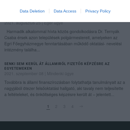
Data Deletion
Data Access
Privacy Policy
MIRKÓCZKI: ÉN AZ OKTATÁS ÉS A SZOCIÁLIS TERÜLET EGYRE
NAGYOBB SZELETÉT BÍZNÁM AZ EGYHÁZRA
2021. augusztus 25
|
Eger ügye
Harmadik alkalommal hívta közös gondolkodásra Dr. Ternyák
Csaba érsek azon települések polgármestereit, amelyeken az
Egri Főegyházmegye fenntartásában működő oktatási- nevelési
intézmény találha...
SENKI SEM KERÜL ÁT ÁLLAMIRÓL FIZETŐS KÉPZÉSRE AZ
EGYETEMEKEN
2021. szeptember 08
|
Mindenki ügye
Továbbra is állami finanszírozásban folytathatja tanulmányait az a
nagyjából ötezer felsőoktatási hallgató, aki tavaly nem teljesítette
a feltételeket, és önköltséges képzésre került át – jelentett...
1
2
3
4