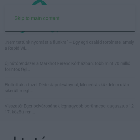
Skip to main content
„Nem tettünk nyomást a fiunkra” – Egy egri család története, amely
a Rapid Wi...
Új hűtőrendszer a Markhot Ferenc Kórházban: több mint 70 millió
forintos fejl...
Eloltották a tüzet Dédestapolcsánynál, kilencórás küzdelem után
sikerült megf...
Visszatér Eger belvárosának legnagyobb borünnepe: augusztus 12-
17. között ren...