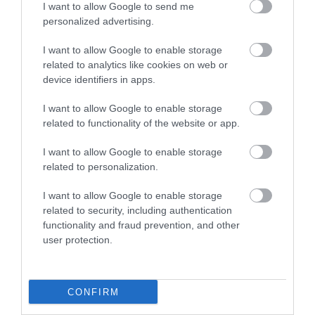
2021. június 09
|
Mindenki ügye
I want to allow Google to send me
Már nemcsak a tankönyvfejlesztésre, iskolák, könyvtárak
personalized advertising.
ellátására, hanem a nyomdai feladatokra is a kormány jelölhet ki
neki tetsző cégeket – írja a Népszava. A jövőben már nemcsak
I want to allow Google to enable storage
az állami t...
related to analytics like cookies on web or
device identifiers in apps.
DIGITÁLIS TANKÖNYVI FELÜLETET FEJLESZT AZ ESZTERHÁZY
I want to allow Google to enable storage
KÁROLY EGYETEM
2021. június 21
|
Eger ügye
related to functionality of the website or app.
Digitális Tankönyvi Felületet fejleszt az Eszterházy Károly
I want to allow Google to enable storage
Egyetem a Katolikus Pedagógiai Intézet munkatársai által
related to personalization.
kidolgozott tananyagokhoz – az erről szóló megállapodást
Budapesten írta alá Dr....
I want to allow Google to enable storage
related to security, including authentication
HÖOK: FÜGGESSZÉK FEL A DIPLOMAÁTVÉTELHEZ SZÜKSÉGES
functionality and fraud prevention, and other
NYELVVIZSGA-KÖVETELMÉNYT!
user protection.
2021. június 22
|
Mindenki ügye
Függesszék fel a diplomaátvételhez szükséges nyelvvizsga-
követelményt az augusztus 31-éig záróvizsgázók számára,
CONFIRM
beleértve az idei tanév keresztfélévében végzett hallgatókat is –
ezt kéri a kormány...