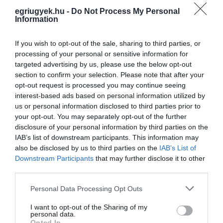
RENDSZER
2021. március 08
|
Mindenki ügye
egriugyek.hu -
Do Not Process My Personal
Information
"A digitális oktatáshoz használt és iskolák által előírt Kréta
rendszer és a hozzá tartozó Digitális Kollaborációs Tér rendszere
If you wish to opt-out of the sale, sharing to third parties, or
ma összeomlott. Normál használat esetén is akadozik néha, de a
processing of your personal or sensitive information for
mai t...
targeted advertising by us, please use the below opt-out
section to confirm your selection. Please note that after your
NE NYISSANAK KI AZ ISKOLÁK, AMÍG AZ OKTATÁSBAN DOLGOZÓK
opt-out request is processed you may continue seeing
NEM VÉDETTEK! – EZT KÉRIK SZAKSZERVEZETEK ÉS
interest-based ads based on personal information utilized by
SZAKÉRTŐK
2021. március 30
|
Mindenki ügye
us or personal information disclosed to third parties prior to
your opt-out. You may separately opt-out of the further
Az iskolák újranyitásának feltétele az oktatásban dolgozók
disclosure of your personal information by third parties on the
koronavírus elleni védettsége – rögzítették az MTI-hez kedden
IAB’s list of downstream participants. This information may
eljuttatott közös nyilatkozatukban oktatási szakszervezetek és
also be disclosed by us to third parties on the
IAB’s List of
szakértők. ...
Downstream Participants
that may further disclose it to other
third parties.
SZAKSZERVEZET: A PEDAGÓGUSOK 87 SZÁZALÉKA NEM
SZERETNE JELENLÉTI OKTATÁST HÉTFŐTŐL
Please note that this website/app uses one or more Google
Personal Data Processing Opt Outs
2021. április 13
|
Mindenki ügye
services and may gather and store information including but
A pedagógusok 87 százaléka nem szeretne visszatérni a jelenléti
not limited to your visit or usage behaviour. You may click to
I want to opt-out of the Sharing of my
personal data.
oktatáshoz április 19-én, azonban ha ezt mégis visszavezetik, 54
grant or deny consent to Google and its third-party tags to
Opted In