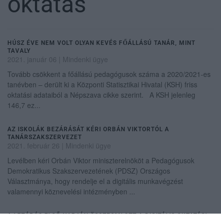
oktatás
HÚSZ ÉVE NEM VOLT OLYAN KEVÉS FŐÁLLÁSÚ TANÁR, MINT
TAVALY
2021. január 06
|
Mindenki ügye
Tovább csökkent a főállású pedagógusok száma a 2020/2021-es
tanévben – derült ki a Központi Statisztikai Hivatal (KSH) friss
oktatási adataiból a Népszava cikke szerint. A KSH jelenleg
146,7 ez...
AZ ISKOLÁK BEZÁRÁSÁT KÉRI ORBÁN VIKTORTÓL A
TANÁRSZAKSZERVEZET
2021. február 26
|
Mindenki ügye
Levélben kéri Orbán Viktor miniszterelnököt a Pedagógusok
Demokratikus Szakszervezetének (PDSZ) Országos
Választmánya, hogy rendelje el a digitális munkavégzést
valamennyi köznevelési intézményben ...
A LEZÁRÁS ELSŐ NAPJÁN ÖSSZEOMLOTT A DIGITÁLIS OKTATÁSI