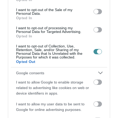
százalékuk bemenne a munkahelyére és megtartaná az óráit -
use your data for below specified purposes in below Google
derül ki ...
consent section.
I want to opt-out of the Sale of my
Personal Data.
Opted In
A DIÁKSZERVEZET AZT KÉRI, HOGY NE LEGYEN KÖTELEZŐ A
JELENLÉTI OKTATÁS MÁJUS 10-TŐL
I want to opt-out of processing my
2021. május 03
|
Mindenki ügye
Personal Data for Targeted Advertising.
Opted In
A szervezet közleményét változtatás nélkül közzétesszük: Az
ADOM Diákmozgalom (korábbi nevén: Független Diákparlament)
I want to opt-out of Collection, Use,
petíciót indít a középiskolákban és felső tagozaton május 10-től
Retention, Sale, and/or Sharing of my
Personal Data that Is Unrelated with the
tervezett ...
Purposes for which it was collected.
Opted Out
ÍME, A 2021/2022-ES ISKOLAI TANÉV RENDJE
2021. június 09
|
Mindenki ügye
Google consents
A kedden késő este megjelent Magyar Közlönyben kihirdették az
I want to allow Google to enable storage
emberi erőforrások miniszterének rendeletét a 2021/2022. tanév
related to advertising like cookies on web or
rendjéről. A rendelet szerint az első tanítási nap 2021.
device identifiers in apps.
szeptember 1...
I want to allow my user data to be sent to
Google for online advertising purposes.
MÉG JOBBAN KÖZPONTOSÍTHATJA A TANKÖNYVPIACOT A
KORMÁNY