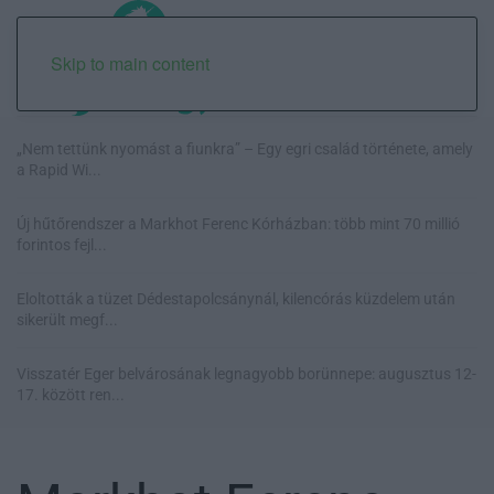
Skip to main content
„Nem tettünk nyomást a fiunkra” – Egy egri család története, amely
a Rapid Wi...
Új hűtőrendszer a Markhot Ferenc Kórházban: több mint 70 millió
forintos fejl...
Eloltották a tüzet Dédestapolcsánynál, kilencórás küzdelem után
sikerült megf...
Visszatér Eger belvárosának legnagyobb borünnepe: augusztus 12-
17. között ren...