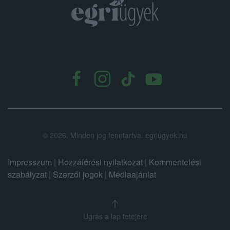
.
©
2026.
Minden jog fenntartva. egriugyek.hu
Impresszum
|
Hozzáférési nyilatkozat
|
Kommentelési
szabályzat
|
Szerzői jogok
|
Médiaajánlat
Ugrás a lap tetejére