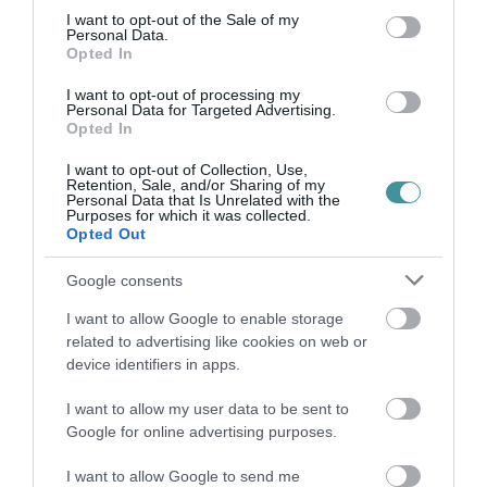
Kórházban 2022. szeptember 27-től.,tilos a látogatás a kórház
consent section.
I want to opt-out of the Sale of my
minden fekvőbeteg osztályán. Abetegek számára csomagot
Personal Data.
minden nap 16.00...
Opted In
I want to opt-out of processing my
PÉNTEKTŐL ÚJRA LÁTOGATHATÓ A MARKHOT FERENC KÓRHÁZ
Personal Data for Targeted Advertising.
2022. október 13
|
Eger ügye
Opted In
Feloldotta a látogatási tilalmat a Markhot Ferenc Kórház. 2022.
I want to opt-out of Collection, Use,
október 14-től ismét lehet látogatni az intézmény fekvőbeteg
Retention, Sale, and/or Sharing of my
osztályain – írta az egerhirek.hu a kórház sajtóosztályára
Personal Data that Is Unrelated with the
Purposes for which it was collected.
hivatkozva...
Opted Out
AZ EGRI KÓRHÁZBA IS MEGÉRKEZETT A MIKULÁS
Google consents
2022. december 07
|
Eger ügye
I want to allow Google to enable storage
Tűzoltókocsi emelődarujával érkezett meg a Télapó a Markhot
related to advertising like cookies on web or
Ferenc Oktatókórház és Rendelőintézet kis betegeihez –
device identifiers in apps.
tudósított a TV Eger. A Mikulás napját kórházban töltő gyerekek
arcára mosolyt ...
I want to allow my user data to be sent to
Google for online advertising purposes.
RÉSZLEGES LÁTOGATÁSI TILALMAT VEZETTEK BE A MARKHOT
FERENC KÓRHÁZBAN
I want to allow Google to send me
2023. március 08
|
Eger ügye