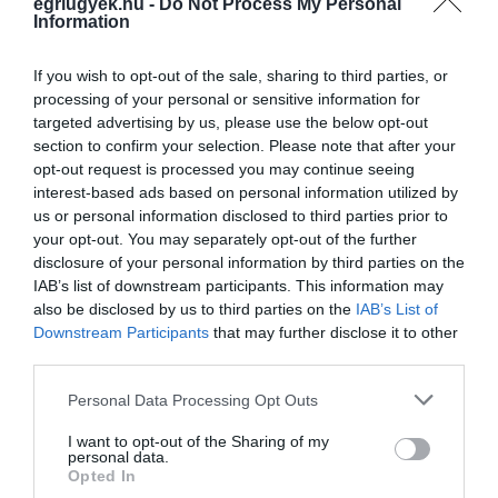
egriugyek.hu -
Do Not Process My Personal
Information
ÚJ HELYRE KÖLTÖZTEK A GYERMEK SZAKRENDELÉSEK AZ EGRI
KÓRHÁZBAN
2022. szeptember 09
|
Eger ügye
If you wish to opt-out of the sale, sharing to third parties, or
processing of your personal or sensitive information for
Új helyre költöztek a gyermek szakrendelések az egri Markhot
targeted advertising by us, please use the below opt-out
Ferenc Kórházban – írta meg a heol.hu az intézmény közlése
section to confirm your selection. Please note that after your
nyomán. Mint írták, a változás értelmében szeptember 12-től
opt-out request is processed you may continue seeing
(hétfőt...
interest-based ads based on personal information utilized by
us or personal information disclosed to third parties prior to
RÉSZLEGES LÁTOGATÁSI TILALMAT RENDELTEK EL AZ EGRI
your opt-out. You may separately opt-out of the further
KÓRHÁZBAN
disclosure of your personal information by third parties on the
2022. szeptember 15
|
Eger ügye
IAB’s list of downstream participants. This information may
Részleges látogatási tilalmat rendeltek el a Markhot Ferenc
also be disclosed by us to third parties on the
IAB’s List of
Kórházban 2022. szeptember 15-től, visszavonásig - írta meg az
Downstream Participants
that may further disclose it to other
egerhirek.hu. Tilos a látogatás a kórház Pszichiátriai és
third parties.
Addiktológiai...
Please note that this website/app uses one or more Google
Personal Data Processing Opt Outs
services and may gather and store information including but
TELJES LÁTOGATÁSI TILALOM AZ EGRI KÓRHÁZBAN!
2022. szeptember 26
|
Eger ügye
not limited to your visit or usage behaviour. You may click to
I want to opt-out of the Sharing of my
personal data.
grant or deny consent to Google and its third-party tags to
Teljes látogatási tilalmat rendeltek el a Markhot Ferenc
Opted In
use your data for below specified purposes in below Google