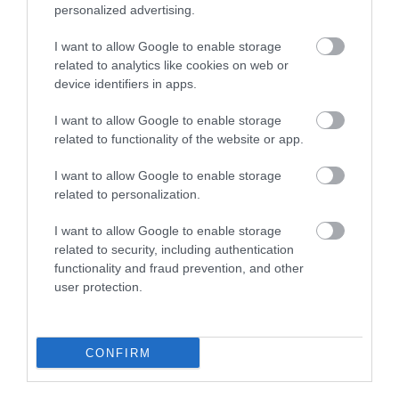
personalized advertising.
Részleges látogatási tilalom lépett érvénybe 2023. március 8-
tól, azaz mától a Markhot Ferenc Kórházban – adta közre az
I want to allow Google to enable storage
egerhirek.hu. Az ok, hogy nőtt a felsőlégúti és covid fertőzött
related to analytics like cookies on web or
betegek ...
device identifiers in apps.
I want to allow Google to enable storage
ÚJRA LÁTOGATHATÓ A MARKHOT FERENC KÓRHÁZ
2023. március 21
|
Eger ügye
related to functionality of the website or app.
Feloldotta a részleges látogatási tilalmat a Markhot Ferenc
I want to allow Google to enable storage
Kórház. 2023. március 20-tól ismét lehet látogatni az intézmény
related to personalization.
valamennyi fekvőbeteg osztályán. A kórház Covid-ellátó
részlegén tová...
I want to allow Google to enable storage
related to security, including authentication
LÁTOGATÁSI TILALOM VAN A MARKHOT FERENC KÓRHÁZBAN
functionality and fraud prevention, and other
2023. október 06
|
Eger ügye
user protection.
Részleges látogatási tilalom lépett érvénybe 2023. október 5-től
az egri Markhot Ferenc Kórházban. Tilos a látogatás
a Pszichiátriai osztály megfigyelő részlegén a halmozottan
CONFIRM
jelentkező felső l...