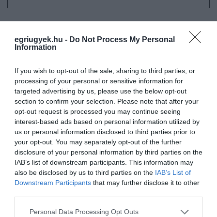
egriugyek.hu -
Do Not Process My Personal
Information
Ne maradjon le a legfrissebb hírekről, kövessen
bennünket az EGRI ÜGYEK Google Hírek oldalán!
If you wish to opt-out of the sale, sharing to third parties, or
processing of your personal or sensitive information for
targeted advertising by us, please use the below opt-out
VISSZA A FŐOLDALRA
section to confirm your selection. Please note that after your
opt-out request is processed you may continue seeing
interest-based ads based on personal information utilized by
us or personal information disclosed to third parties prior to
your opt-out. You may separately opt-out of the further
disclosure of your personal information by third parties on the
IAB’s list of downstream participants. This information may
also be disclosed by us to third parties on the
IAB’s List of
Legfrissebb híreink
Downstream Participants
that may further disclose it to other
third parties.
Please note that this website/app uses one or more Google
Personal Data Processing Opt Outs