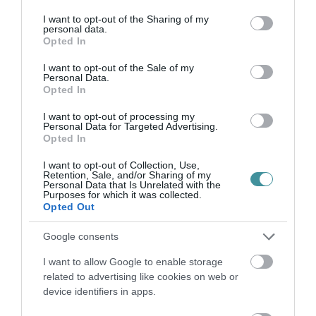
services and may gather and store information including but
35 PERCES TANÓRÁK ÉS KEVESEBB HÁZI
not limited to your visit or usage behaviour. You may click to
I want to opt-out of the Sharing of my
FELADAT JÖHET AZ ALSÓ ...
personal data.
2026. augusztus 08
|
Mindenki ügye
grant or deny consent to Google and its third-party tags to
Opted In
use your data for below specified purposes in below Google
consent section.
I want to opt-out of the Sale of my
Personal Data.
Opted In
BAKA ANDRÁST JELÖLI KÖZTÁRSASÁGI
ELNÖKNEK A TISZA
I want to opt-out of processing my
2026. augusztus 08
|
Mindenki ügye
Personal Data for Targeted Advertising.
Opted In
I want to opt-out of Collection, Use,
Retention, Sale, and/or Sharing of my
ÚJ MAGYAR KÜLÜGYI STRATÉGIA KÉSZÜL,
Personal Data that Is Unrelated with the
TELJES SZAKÍTÁS JÖN A...
Purposes for which it was collected.
2026. augusztus 08
|
Mindenki ügye
Opted Out
Google consents
I want to allow Google to enable storage
TATA ELBŰVÖLŐ LÁTVÁNYOSSÁGAI,
related to advertising like cookies on web or
AMIKÉRT ÉRDEMES MEGNÉZNI
2026. augusztus 08
|
Promóció
device identifiers in apps.