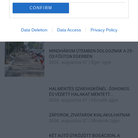
TÍZ ÉVE NEM VOLT ILYEN ALACSONY AZ
INFLÁCIÓ MAGYARORSZÁGON
CONFIRM
2026. augusztus 07
|
Mindenki ügye
Data Deletion
Data Access
Privacy Policy
MINDHÁROM ÜTEMBEN DOLGOZNAK A 25-
ÖS FŐÚTON EGERBEN
2026. augusztus 07
|
Eger ügye
HALMENTÉS SZARVASKŐNÉL: ŐSHONOS
ÉS VÉDETT HALAKAT MENTETT...
2026. augusztus 07
|
Környék ügye
ZÁPOROK, ZIVATAROK KIALAKULHATNAK
2026. augusztus 07
|
Mindenki ügye
KÉT AUTÓ ÜTKÖZÖTT BOGÁCSON, A