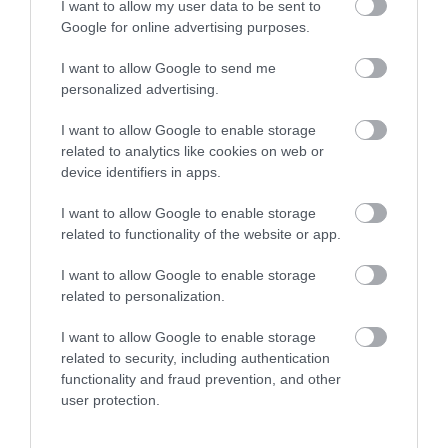
I want to allow my user data to be sent to
Google for online advertising purposes.
TÖBB MINT EGY HÓNAP IS LEHET, MIRE
I want to allow Google to send me
TELJESEN ÚJRAINDUL A P...
2026. augusztus 07
|
Mindenki ügye
personalized advertising.
I want to allow Google to enable storage
related to analytics like cookies on web or
device identifiers in apps.
TANULJ NÉMETÜL OTTHONRÓL: A
DIGITÁLIS TANULÁS ELŐNYEI
2026. augusztus 07
|
Promóció
I want to allow Google to enable storage
related to functionality of the website or app.
I want to allow Google to enable storage
ÚJRAINDULNAK A KORÁBBAN
related to personalization.
LEÁLLÍTOTT SZOLGÁLTATÁSOK AZ EGRI...
2026. augusztus 07
|
Eger ügye
I want to allow Google to enable storage
related to security, including authentication
functionality and fraud prevention, and other
user protection.