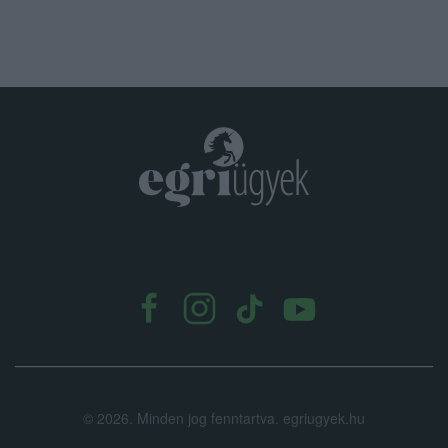
.
©
2026.
Minden jog fenntartva. egriugyek.hu