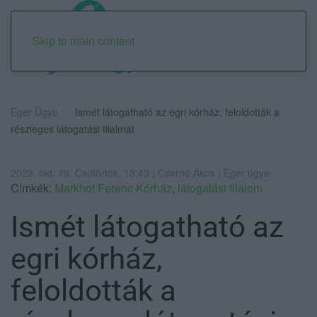
Skip to main content
Eger Ügye
Ismét látogatható az egri kórház, feloldották a
részleges látogatási tilalmat
2023. okt. 19. Csütörtök, 13:43 | Csarnó Ákos | Eger ügye
Címkék:
Markhot Ferenc Kórház
,
látogatási tilalom
Ismét látogatható az
egri kórház,
feloldották a