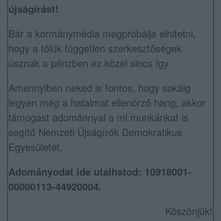
újságírást!
Bár a kormánymédia megpróbálja elhitetni,
hogy a tőlük független szerkesztőségek
úsznak a pénzben ez közel sincs így.
Amennyiben neked is fontos, hogy sokáig
legyen még a hatalmat ellenőrző hang, akkor
támogast adománnyal a mi munkánkat is
segítő Nemzeti Újságírók Demokratikus
Egyesületét.
Adományodat ide utalhatod: 10918001-
00000113-44920004.
Köszönjük!