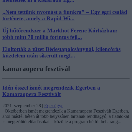
„Nem tettünk nyomást a fiunkra” – Egy egri család
története, amely a Rapid Wi...
Új hűtőrendszer a Markhot Ferenc Kórházban:
több mint 70 millió forintos fejl...
Eloltották a tüzet Dédestapolcsánynál, kilencórás
küzdelem után sikerült megf...
kamaraopera fesztivál
Idén ősszel ismét megrendezik Egerben a
Kamaraopera Fesztivált
2021. szeptember 28
|
Eger ügye
Októberben ismét megrendezik a Kamaraopera Fesztivált Egerben,
ahol másfél héten át több helyszínen tartanak rendhagyó, a fiatalokat
is megszólító előadásokat – közölte a program hétfői beharang...