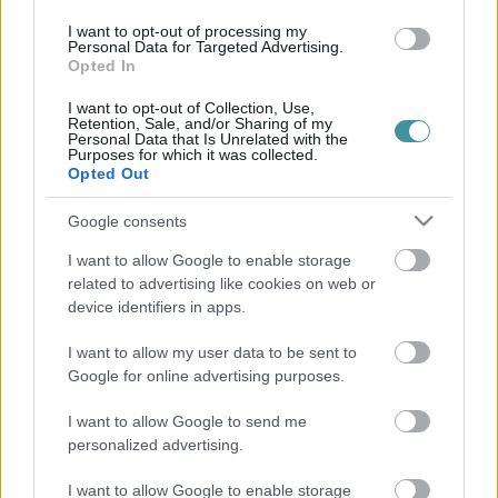
Kikötő
Barta Autó
I want to opt-out of processing my
Personal Data for Targeted Advertising.
Opted In
I want to opt-out of Collection, Use,
Retention, Sale, and/or Sharing of my
Personal Data that Is Unrelated with the
Eger Ügye
Purposes for which it was collected.
Választás 2026
Opted Out
Mindenki Ügye
Riasztó
Google consents
Egészség+
Otthon & Design
I want to allow Google to enable storage
Kikötő
related to advertising like cookies on web or
Barta Autó
device identifiers in apps.
További rovatok
I want to allow my user data to be sent to
Google for online advertising purposes.
Állás
Eger Outlet
I want to allow Google to send me
Zöld hírek
personalized advertising.
Sport
Programok
I want to allow Google to enable storage
Környék ügye