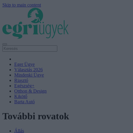
Skip to main content
Eger Ügye
Választás 2026
Mindenki Ügye
Riasztó
Egészség+
Otthon & Design
Kikötő
Barta Autó
További rovatok
Állás