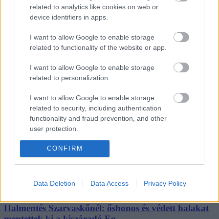
related to analytics like cookies on web or
Városháza
Gasztro
device identifiers in apps.
Vélemény
Podcast
I want to allow Google to enable storage
Promóció
related to functionality of the website or app.
Fintech
Fejleszd lelkesen
I want to allow Google to enable storage
Páros-páratlan
related to personalization.
Impresszum
I want to allow Google to enable storage
Hozzáférési nyilatkozat
related to security, including authentication
Kommentelési szabályzat
functionality and fraud prevention, and other
Szerzői jogok
user protection.
Médiaajánlat
Kövess minket
CONFIRM
Facebook
Instagram
Tiktok
Data Deletion
Data Access
Privacy Policy
Youtube
Halmentés Szarvaskőnél: őshonos és védett halakat
mentettek ki a kiszáradó Eg...