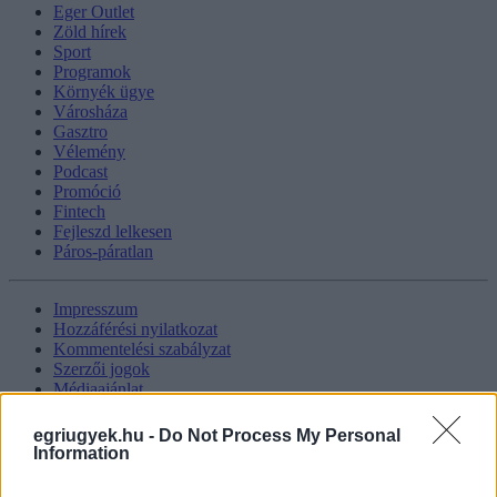
Eger Outlet
Zöld hírek
Sport
Programok
Környék ügye
Városháza
Gasztro
Vélemény
Podcast
Promóció
Fintech
Fejleszd lelkesen
Páros-páratlan
Impresszum
Hozzáférési nyilatkozat
Kommentelési szabályzat
Szerzői jogok
Médiaajánlat
Kövess minket
egriugyek.hu -
Do Not Process My Personal
Information
Facebook
Instagram