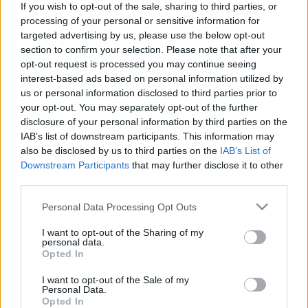
Tiktok
If you wish to opt-out of the sale, sharing to third parties, or
Youtube
processing of your personal or sensitive information for
targeted advertising by us, please use the below opt-out
section to confirm your selection. Please note that after your
opt-out request is processed you may continue seeing
2026. augusztus 07., péntek, Ibolya névnap
interest-based ads based on personal information utilized by
us or personal information disclosed to third parties prior to
your opt-out. You may separately opt-out of the further
disclosure of your personal information by third parties on the
IAB’s list of downstream participants. This information may
also be disclosed by us to third parties on the
IAB’s List of
Downstream Participants
that may further disclose it to other
third parties.
Please note that this website/app uses one or more Google
Personal Data Processing Opt Outs
services and may gather and store information including but
not limited to your visit or usage behaviour. You may click to
I want to opt-out of the Sharing of my
Eger Ügye
personal data.
grant or deny consent to Google and its third-party tags to
Választás 2026
Opted In
use your data for below specified purposes in below Google
Mindenki Ügye
Riasztó
consent section.
I want to opt-out of the Sale of my
Egészség+
Personal Data.
Otthon & Design
Opted In