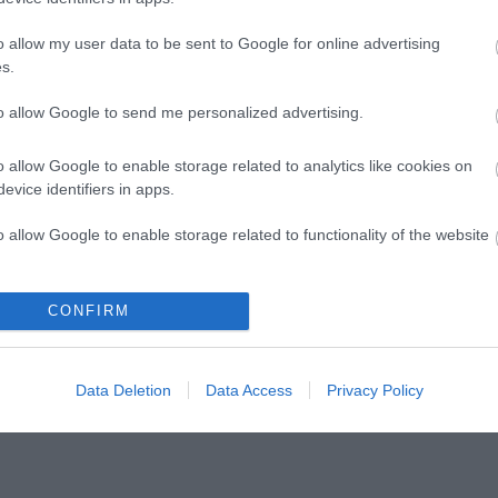
o allow my user data to be sent to Google for online advertising
s.
to allow Google to send me personalized advertising.
en bennünket az EGRI ÜGYEK Google Hírek oldalán!
o allow Google to enable storage related to analytics like cookies on
evice identifiers in apps.
o allow Google to enable storage related to functionality of the website
o allow Google to enable storage related to personalization.
CONFIRM
o allow Google to enable storage related to security, including
cation functionality and fraud prevention, and other user protection.
Data Deletion
Data Access
Privacy Policy