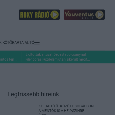
KIKÖTŐ
BARTA AUTÓ
c
Eloltották a tüzet Dédestapolcsánynál,
ntos fejl...
kilencórás küzdelem után sikerült megf...
Legfrissebb híreink
KÉT AUTÓ ÜTKÖZÖTT BOGÁCSON,
A MENTŐK IS A HELYSZÍNRE