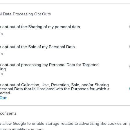
l Data Processing Opt Outs
heti, válasszon alternatív útvonalat, és
éken a délelőtti órákban.
o opt-out of the Sharing of my personal data.
In
pok egyik jelentősebb egri közlekedési
o opt-out of the Sale of my Personal Data.
és az út hosszú távú biztonságos és
In
to opt-out of processing my Personal Data for Targeted
ing.
In
o opt-out of Collection, Use, Retention, Sale, and/or Sharing
ersonal Data that Is Unrelated with the Purposes for which it
lected.
Out
CIFRAKAPU ÚT FELÚJÍTOTT SZAK...
aki átadás-átvételi eljárása, azonban
é tette: a beruházást j...
consents
o allow Google to enable storage related to advertising like cookies on
evice identifiers in apps.