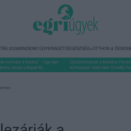
TÁS 2026
MINDENKI ÜGYE
RIASZTÓ
EGÉSZSÉG+
OTTHON & DESIGN
nk nyomást a fiunkra” – Egy egri
Új hűtőrendszer a Markhot Feren
énete, amely a Rapid Wi...
Kórházban: több mint 70 millió fori
gerben
lezárják a