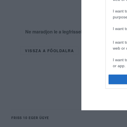
I want t
purpose
I want 
Ne maradjon le a legfrissebb hírekről, kövess
I want t
web or d
VISSZA A FŐOLDALRA
I want t
or app.
I want t
I want t
authenti
FRISS 10 EGER ÜGYE