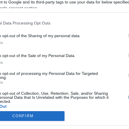
 to Google and its third-party tags to use your data for below specifi
ELLEN 2,2 MILLIÁRDOS HŰTLEN KEZELÉS MIATT
2022. december 23
|
Riasztó
ogle consent section.
Hűtlen kezelés és hivatali visszaélés miatt vádat emelt a
Fejér Megyei Főügyészség egy volt minisztériumi helyettes
l Data Processing Opt Outs
államtitkár és társai ellen a Székesfehérvári
Törvényszéken - közölte a vádhat...
o opt-out of the Sharing of my personal data.
In
LEZÁRULT A NYOMOZÁS A GARZONHÁZ-ÜGYBEN, A
o opt-out of the Sale of my Personal Data.
RENDŐRSÉG SZERINT NEM TÖRTÉNT HŰTLEN KEZELÉS
2025. augusztus 13
| Csarnó Ákos |
Eger ügye
In
A Nógrád Vármegyei Rendőr-főkapitányság megszüntette
to opt-out of processing my Personal Data for Targeted
azt a nyomozást, amely az egri II. Rákóczi Ferenc utca 8–
ing.
10. szám alatti társasház (Garzonház) felújításával
In
összefüggésben, hűtlen kezelés és h...
o opt-out of Collection, Use, Retention, Sale, and/or Sharing
ersonal Data that Is Unrelated with the Purposes for which it
lected.
Out
CONFIRM
consents