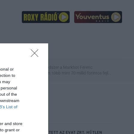
KIKÖTŐ
BARTA AUTÓ
– Egy egri
Új hűtőrendszer a Markhot Ferenc
sonal or
...
Kórházban: több mint 70 millió forintos fejl...
ection to
ou may
 personal
out of the
 downstream
B’s List of
er and store
to grant or
BÜNTETŐFELJELENTÉST TETT AZ EVAT ZRT. HŰTLEN