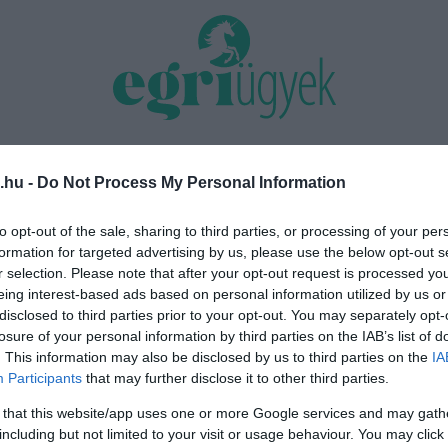
TÁS 2026
MINDENKI ÜGYE
RIASZTÓ
EGÉSZSÉG+
OTTHON & DESIGN
.hu -
Do Not Process My Personal Information
Szarvaskőnél: őshonos és védett
„Nem tettünk nyomást a fiunkra” 
to opt-out of the sale, sharing to third parties, or processing of your per
tettek ki a kiszáradó Eg...
család története, amely a Rapid Wi
formation for targeted advertising by us, please use the below opt-out s
r selection. Please note that after your opt-out request is processed y
eing interest-based ads based on personal information utilized by us or
disclosed to third parties prior to your opt-out. You may separately opt-
és
losure of your personal information by third parties on the IAB’s list of
. This information may also be disclosed by us to third parties on the
IA
Participants
that may further disclose it to other third parties.
 that this website/app uses one or more Google services and may gath
including but not limited to your visit or usage behaviour. You may click 
VÁDAT EMELTEK EGY VOLT HELYETTES ÁLLAMTITKÁR