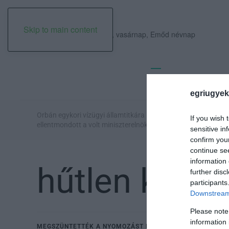
Skip to main content
2026. augusztus 09., vasárnap, Emőd névnap
EGER ÜGYE
VÁLASZ
egriugyek
Orbán egykori vízügyi államtitkára is
Halmentés 
If you wish 
ellentmondott a volt miniszterelnök kor...
halakat men
sensitive in
confirm you
continue se
information 
hűtlen kezel
further disc
participants
Downstream 
Please note
information 
MEGSZÜNTETTÉK A NYOMOZÁST MIRKÓCZKI ÁDÁM