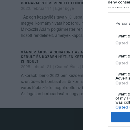
deny consent
POLGÁRMESTERI RENDELETEINEK ÜGYÉBEN
2022. február 14
|
Eger ügye
in below Go
Az egri közgyűlés tavaly júliusban úgy döntött, hogy a
megyei kormányhivatalhoz fordulnak, vizsgálja meg
Persona
Mirkóczki Ádám polgármester rendkívüli jogrend idején
hozott rendeleteit, amelyek kapcsán...
I want t
Opted 
VÁGNER ÁKOS: A SENATOR HÁZ MIRKÓCZKI ÁDÁMHOZ
I want t
KERÜLT ÉS KÖZBEN HŰTLEN KEZELÉS MIATT NYOMOZÁS
IS INDULT
Opted 
2025. február 21
| Csarnó Ákos |
Eger ügye
I want 
A korábbi bérlő 2022-ben kezdeményezte a bérleti
Advertis
szerződés felbontását az önkormányzattal, ami után a
Opted 
város többször is meghirdette az ingatlant bérbeadásra.
Az ingatlan bérbeadására négy pályázati...
I want t
of my P
was col
Opted 
.
Google 