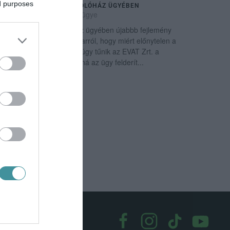
ed purposes
KEZELÉS MIATT A PARKOLÓHÁZ ÜGYÉBEN
2023. március 09
|
Eger ügye
AKatona téri parkolóház ügyében újabbb fejlemény
történt. Korábban írtunk arról, hogy miért előnytelen a
parkolóház szerződése, úgy tűnik az EVAT Zrt. a
bűnüldöző szervekre bízná az ügy felderít...