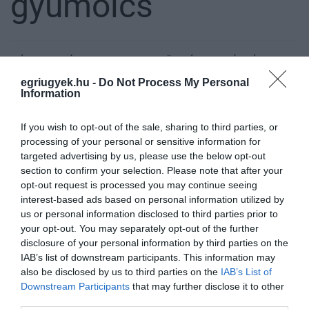
gyümölcs
IDÉN IS MILLIÓNYIAN TERMELNEK ZÖLDSÉGET SAJÁT CÉLRA
2021. április 29
|
Mindenki ügye
egriugyek.hu -
Do Not Process My Personal
Az elmúlt hetekben csaknem egymillióan kezdték meg a tavaszi
Information
munkákat mintegy 600 ezernyi kiskertben, ahol összesen közel
40 ezer hektáron termelnek zöldséget és gyümölcsöt, elsősorban
If you wish to opt-out of the sale, sharing to third parties, or
saját fogyas...
processing of your personal or sensitive information for
targeted advertising by us, please use the below opt-out
A SZEZON VÉGIG MARAD A 2000 FORINT KÖRÜLI SZAMÓCAÁR,
section to confirm your selection. Please note that after your
DE A CSERESZNYE IS KÉSIK
opt-out request is processed you may continue seeing
2021. június 04
|
Mindenki ügye
interest-based ads based on personal information utilized by
A Népszava cikke szerint Európában élen állunk az inflációban: a
us or personal information disclosed to third parties prior to
Központi Statisztikai Hivatal (KSH) áprilisi jelentése szerint a forint
your opt-out. You may separately opt-out of the further
romlása 5,1 százalékkal haladta meg áprilisban a tavalyi has...
disclosure of your personal information by third parties on the
IAB’s list of downstream participants. This information may
also be disclosed by us to third parties on the
IAB’s List of
ELKÉPESZTŐEN MEGDRÁGULTAK A GYÜMÖLCSÖK
2021. július 19
|
Mindenki ügye
Downstream Participants
that may further disclose it to other
third parties.
A Magyar Nemzeti Bank (MNB) honlapján megjelent elemzés