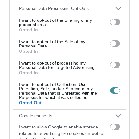
szerint a magyar lakosság rosszabb állapotban van az
Please note that this website/app uses one or more Google
Personal Data Processing Opt Outs
elvárhatónál, amiről maga is tehet. Ezt demonstrálandó
services and may gather and store information including but
megemlítették például azt, hogy a...
not limited to your visit or usage behaviour. You may click to
I want to opt-out of the Sharing of my
personal data.
grant or deny consent to Google and its third-party tags to
Opted In
use your data for below specified purposes in below Google
TALÁN SOHA TÖBBÉ NEM LESZ MÁR OLCSÓ A ZÖLDSÉG ÉS A
GYÜMÖLCS
consent section.
I want to opt-out of the Sale of my
2021. szeptember 20
|
Mindenki ügye
Personal Data.
Opted In
Sokaknak egyre nehezebb megvásárolni a zöldségféléket a
magas áruk miatt. A Népszava szerint jó hír viszont, hogy az év
I want to opt-out of processing my
hátralévő részében már nem várható az zöldségárak drámai
Personal Data for Targeted Advertising.
Opted In
emelkedése, de az ár...
I want to opt-out of Collection, Use,
Retention, Sale, and/or Sharing of my
ERŐSEN DRÁGULHATNAK A GYÜMÖLCSÖK A KÖVETKEZŐ
Personal Data that Is Unrelated with the
ÉVEKBEN
Purposes for which it was collected.
2021. október 05
|
Mindenki ügye
Opted Out
Az éghajlatváltozás kedvezőtlen hatásai és a munkaerőhiány
drámaian rontotta a gyümölcsültetvények jövedelmezőségét az
Google consents
elmúlt évtizedben. A gyümölcstermesztés korszakhatárhoz ért:
I want to allow Google to enable storage
jelentősen csök...
related to advertising like cookies on web or