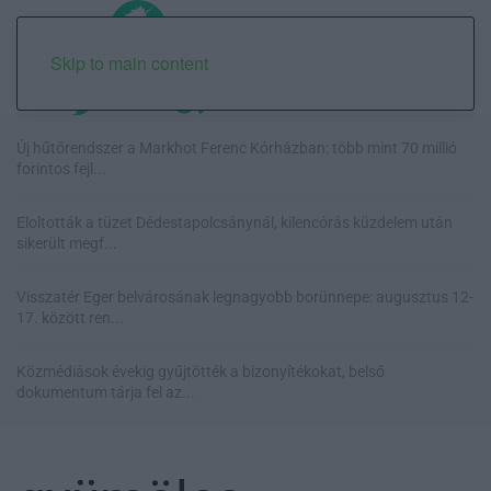
Skip to main content
Új hűtőrendszer a Markhot Ferenc Kórházban: több mint 70 millió
forintos fejl...
Eloltották a tüzet Dédestapolcsánynál, kilencórás küzdelem után
sikerült megf...
Visszatér Eger belvárosának legnagyobb borünnepe: augusztus 12-
17. között ren...
Közmédiások évekig gyűjtötték a bizonyítékokat, belső
dokumentum tárja fel az...