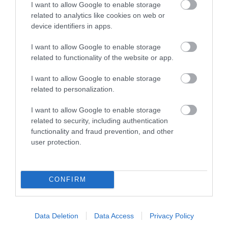
I want to allow Google to enable storage
2026. augusztus 08
|
Promóció
related to analytics like cookies on web or
device identifiers in apps.
I want to allow Google to enable storage
TÖBB MINT EGY HÓNAP IS LEHET, MIRE
related to functionality of the website or app.
TELJESEN ÚJRAINDUL A P...
2026. augusztus 07
|
Mindenki ügye
I want to allow Google to enable storage
related to personalization.
I want to allow Google to enable storage
TANULJ NÉMETÜL OTTHONRÓL: A
related to security, including authentication
DIGITÁLIS TANULÁS ELŐNYEI
2026. augusztus 07
|
Promóció
functionality and fraud prevention, and other
user protection.
ÚJRAINDULNAK A KORÁBBAN
CONFIRM
LEÁLLÍTOTT SZOLGÁLTATÁSOK AZ EGRI...
2026. augusztus 07
|
Eger ügye
Data Deletion
Data Access
Privacy Policy