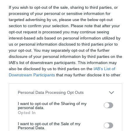
If you wish to opt-out of the sale, sharing to third parties, or
processing of your personal or sensitive information for
targeted advertising by us, please use the below opt-out
Ne maradjon le a legfrissebb hírekről, kövessen
section to confirm your selection. Please note that after your
bennünket az EGRI ÜGYEK Google Hírek oldalán!
opt-out request is processed you may continue seeing
interest-based ads based on personal information utilized by
us or personal information disclosed to third parties prior to
VISSZA A FŐOLDALRA
your opt-out. You may separately opt-out of the further
disclosure of your personal information by third parties on the
IAB’s list of downstream participants. This information may
also be disclosed by us to third parties on the
IAB’s List of
Downstream Participants
that may further disclose it to other
third parties.
Please note that this website/app uses one or more Google
Personal Data Processing Opt Outs
services and may gather and store information including but
Legfrissebb híreink
not limited to your visit or usage behaviour. You may click to
I want to opt-out of the Sharing of my
personal data.
grant or deny consent to Google and its third-party tags to
Opted In
A GYAKORNOKI MUNKA: LEHETŐSÉGEK ÉS
use your data for below specified purposes in below Google
KIHÍVÁSOK A KARRIER KE...
consent section.
2026. augusztus 09
|
Promóció
I want to opt-out of the Sale of my
Personal Data.