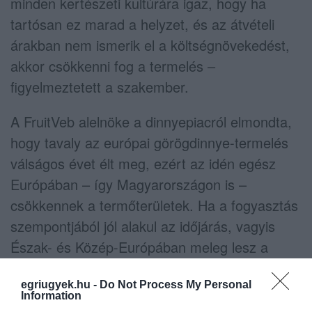
minden kertészeti kultúrára igaz, hogy ha
tartósan ez marad a helyzet, és az átvételi
árakban nem ismerik el a költségnövekedést,
akkor csökkenni fog a termelés –
figyelmeztetett a szakember.
A FruitVeb alelnöke a dinnyepiacról elmondta,
hogy tavaly az európai görögdinnye-termelés
válságos évet élt meg, ezért az idén egész
Európában – így Magyarországon is –
csökkennek a termőterületek. Ha a fogyasztás
szempontjából jól alakul az időjárás, vagyis
Észak- és Közép-Európában meleg lesz a
nyár, akkor az idén kedvezőek lehetnek az
egriugyek.hu -
Do Not Process My Personal
árak.
Information