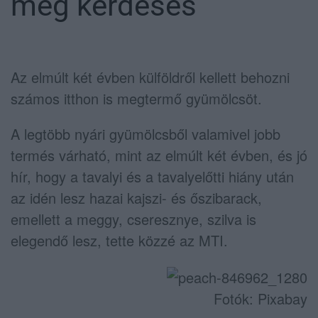
még kérdéses
Az elmúlt két évben külföldről kellett behozni
számos itthon is megtermő gyümölcsöt.
A legtöbb nyári gyümölcsből valamivel jobb
termés várható, mint az elmúlt két évben, és jó
hír, hogy a tavalyi és a tavalyelőtti hiány után
az idén lesz hazai kajszi- és őszibarack,
emellett a meggy, cseresznye, szilva is
elegendő lesz, tette közzé az MTI.
Fotók: Pixabay