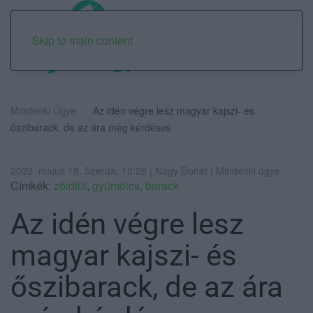
Skip to main content
Mindenki Ügye
Az idén végre lesz magyar kajszi- és
őszibarack, de az ára még kérdéses
2022. május 18. Szerda, 10:28 | Nagy Donát | Mindenki ügye
Címkék:
zöldfül
,
gyümölcs
,
barack
Az idén végre lesz
magyar kajszi- és
őszibarack, de az ára