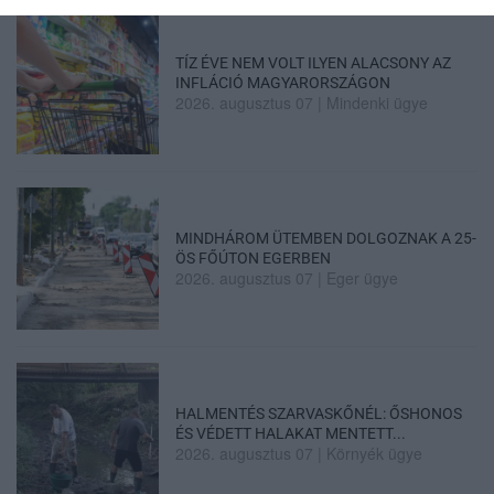
TÍZ ÉVE NEM VOLT ILYEN ALACSONY AZ
INFLÁCIÓ MAGYARORSZÁGON
2026. augusztus 07
|
Mindenki ügye
MINDHÁROM ÜTEMBEN DOLGOZNAK A 25-
ÖS FŐÚTON EGERBEN
2026. augusztus 07
|
Eger ügye
HALMENTÉS SZARVASKŐNÉL: ŐSHONOS
ÉS VÉDETT HALAKAT MENTETT...
2026. augusztus 07
|
Környék ügye