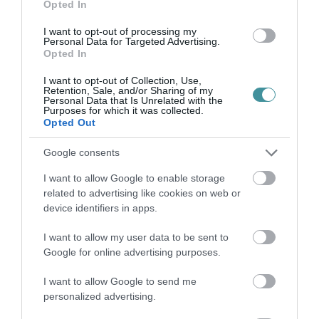
Opted In
I want to opt-out of processing my
Personal Data for Targeted Advertising.
35 PERCES TANÓRÁK ÉS KEVESEBB HÁZI
Opted In
FELADAT JÖHET AZ ALSÓ ...
2026. augusztus 08
|
Mindenki ügye
I want to opt-out of Collection, Use,
Retention, Sale, and/or Sharing of my
Personal Data that Is Unrelated with the
Purposes for which it was collected.
Opted Out
BAKA ANDRÁST JELÖLI KÖZTÁRSASÁGI
ELNÖKNEK A TISZA
Google consents
2026. augusztus 08
|
Mindenki ügye
I want to allow Google to enable storage
related to advertising like cookies on web or
device identifiers in apps.
ÚJ MAGYAR KÜLÜGYI STRATÉGIA KÉSZÜL,
TELJES SZAKÍTÁS JÖN A...
I want to allow my user data to be sent to
2026. augusztus 08
|
Mindenki ügye
Google for online advertising purposes.
I want to allow Google to send me
personalized advertising.
TATA ELBŰVÖLŐ LÁTVÁNYOSSÁGAI,
AMIKÉRT ÉRDEMES MEGNÉZNI