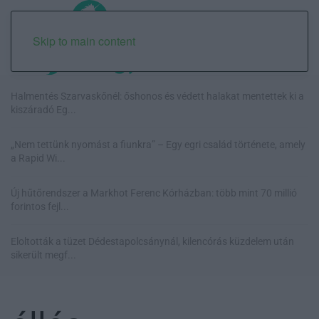
Skip to main content
Halmentés Szarvaskőnél: őshonos és védett halakat mentettek ki a
kiszáradó Eg...
„Nem tettünk nyomást a fiunkra” – Egy egri család története, amely
a Rapid Wi...
Új hűtőrendszer a Markhot Ferenc Kórházban: több mint 70 millió
forintos fejl...
Eloltották a tüzet Dédestapolcsánynál, kilencórás küzdelem után
sikerült megf...