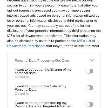
targeted advertising by us, please use the below opt-out
2025. november 15
| Bakos Balázs |
Mindenki ügye
section to confirm your selection. Please note that after your
Agria Mancs Kft. Bruttó 350 000 Ft – 350 000 Ft / Hónap Egri
opt-out request is processed you may continue seeing
élelmiszerboltba keresünk eladó munkatársat, teljes munkaidőbe,
interest-based ads based on personal information utilized by
bejelentett 8 órás állásra. Feladatok Feladatai a vevők precíz, t...
us or personal information disclosed to third parties prior to
your opt-out. You may separately opt-out of the further
disclosure of your personal information by third parties on the
BETEGSZÁLLÍTÓI ÁLLÁS A EGRI KÓRHÁZBAN
2025. november 15
| Bakos Balázs |
Állás
IAB’s list of downstream participants. This information may
also be disclosed by us to third parties on the
IAB’s List of
Állásajánlat a Markhot Ferenc Oktatókórház és Rendelőintézet
Downstream Participants
that may further disclose it to other
sikeres pályázatot követően azonnali kezdéssel egészségügyi
third parties.
szolgálati jogviszonyban történő foglalkoztatásra, teljes
munkaidős határ...
Please note that this website/app uses one or more Google
Personal Data Processing Opt Outs
services and may gather and store information including but
AUTÓKOZMETIKÁVAL, POLÍROZÁSSAL,ESZTÉTIKAI
not limited to your visit or usage behaviour. You may click to
I want to opt-out of the Sharing of my
personal data.
JAVÍTÁSOKKAL FOGLALKOZÓ EGRI MŰHELYÜNKBEN
grant or deny consent to Google and its third-party tags to
MUNKALEHETŐSÉG
Opted In
use your data for below specified purposes in below Google
2025. november 18
| Bakos Balázs |
Mindenki ügye
consent section.
I want to opt-out of the Sale of my
Auto Magic Eger Kft. Szereted az autókat? Itt a helyed! Ha
Personal Data.
imádod a szép autókat, precíz vagy és nem riadsz vissza a
Opted In
kihívásoktól, nálunk igazi szakmát tanulhatsz meg egy profi,
barátságos csapat...
I want to opt-out of processing my
Personal Data for Targeted Advertising.