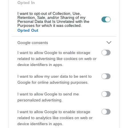
Opted In
EGÉSZSÉGÜGYI ASSZISZTENS MUNKATÁRSAT KERESNEK
2025. november 18
| Bakos Balázs |
Állás
I want to opt-out of Collection, Use,
Retention, Sale, and/or Sharing of my
Állásajánlat a Heves Vármegyei Markhot Ferenc Oktatókórház és
Personal Data that Is Unrelated with the
Purposes for which it was collected.
Rendelőintézet azonnali kezdéssel határozatlan időtartamra
Opted Out
szóló, teljes munkaidős egészségügyi szolgálati jogviszonyban
történő fog...
Google consents
I want to allow Google to enable storage
SZAKASSZISZTENS MUNKATÁRSAT KERES EGRI MUNKAHELY
2025. december 17
| Bakos Balázs |
Állás
related to advertising like cookies on web or
device identifiers in apps.
Állásajánlat Heves Vármegyei Markhot Ferenc Oktatókórház és
Rendelőintézet azonnali kezdéssel határozatlan időtartamra
I want to allow my user data to be sent to
szóló, teljes munkaidős egészségügyi szolgálati jogviszonyban
Google for online advertising purposes.
történő foglalk...
I want to allow Google to send me
ÁLLÁSPÁLYÁZAT - JOGI/KÖZGAZDASÁGI SZAKREFERENS
personalized advertising.
2025. december 19
| Bakos Balázs |
Állás
I want to allow Google to enable storage
ÁLLÁSPÁLYÁZAT EGER MEGYEI JOGÚ VÁROS
related to analytics like cookies on web or
POLGÁRMESTERI HIVATAL Kabinet Iroda pályázatot hirdet
device identifiers in apps.
Közszolgálati jogviszony (Kttv.) keretében Jogi/közgazdasági