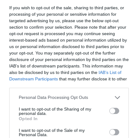
If you wish to opt-out of the sale, sharing to third parties, or
Legfrissebb híreink
processing of your personal or sensitive information for
targeted advertising by us, please use the below opt-out
section to confirm your selection. Please note that after your
opt-out request is processed you may continue seeing
TANULJ NÉMETÜL OTTHONRÓL: A
interest-based ads based on personal information utilized by
DIGITÁLIS TANULÁS ELŐNYEI
us or personal information disclosed to third parties prior to
2026. augusztus 07
|
Promóció
your opt-out. You may separately opt-out of the further
disclosure of your personal information by third parties on the
IAB’s list of downstream participants. This information may
also be disclosed by us to third parties on the
IAB’s List of
Downstream Participants
that may further disclose it to other
third parties.
ÚJRAINDULNAK A KORÁBBAN
LEÁLLÍTOTT SZOLGÁLTATÁSOK AZ EGRI...
Please note that this website/app uses one or more Google
Personal Data Processing Opt Outs
2026. augusztus 07
|
Eger ügye
services and may gather and store information including but
not limited to your visit or usage behaviour. You may click to
I want to opt-out of the Sharing of my
personal data.
grant or deny consent to Google and its third-party tags to
Opted In
use your data for below specified purposes in below Google
consent section.
I want to opt-out of the Sale of my
Personal Data.
TÍZ ÉVE NEM VOLT ILYEN ALACSONY AZ