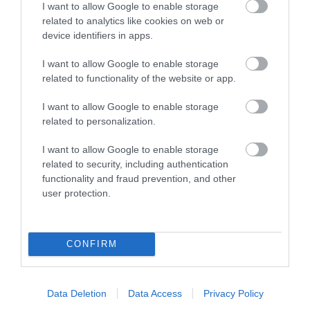
I want to allow Google to enable storage
related to analytics like cookies on web or
ZÁPOROK, ZIVATAROK KIALAKULHATNAK
device identifiers in apps.
2026. augusztus 07
|
Mindenki ügye
I want to allow Google to enable storage
related to functionality of the website or app.
I want to allow Google to enable storage
related to personalization.
KÉT AUTÓ ÜTKÖZÖTT BOGÁCSON, A
MENTŐK IS A HELYSZÍNRE ÉRKE...
I want to allow Google to enable storage
2026. augusztus 06
|
Riasztó
related to security, including authentication
functionality and fraud prevention, and other
user protection.
HÍREK A GARÁZSBÓL: CHERY TIGGO 9
CONFIRM
PHEV LUXURY – A KÍNAI PR...
2026. augusztus 06
|
Barta Autó
Data Deletion
Data Access
Privacy Policy