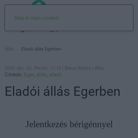
Skip to main content
Állás
Eladói állás Egerben
2025. dec. 26. Péntek, 15:12 | Bakos Balázs | Állás
Címkék:
Eger
,
állás
,
eladó
Eladói állás Egerben
Jelentkezés bérigénnyel