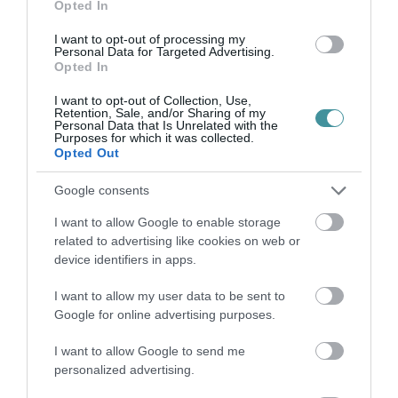
Opted In
INFLÁCIÓ MAGYARORSZÁGON
2026. augusztus 07
|
Mindenki ügye
I want to opt-out of processing my
Personal Data for Targeted Advertising.
Opted In
I want to opt-out of Collection, Use,
Retention, Sale, and/or Sharing of my
Personal Data that Is Unrelated with the
Purposes for which it was collected.
MINDHÁROM ÜTEMBEN DOLGOZNAK A 25-
Opted Out
ÖS FŐÚTON EGERBEN
2026. augusztus 07
|
Eger ügye
Google consents
I want to allow Google to enable storage
related to advertising like cookies on web or
device identifiers in apps.
HALMENTÉS SZARVASKŐNÉL: ŐSHONOS
I want to allow my user data to be sent to
ÉS VÉDETT HALAKAT MENTETT...
2026. augusztus 07
|
Környék ügye
Google for online advertising purposes.
I want to allow Google to send me
personalized advertising.