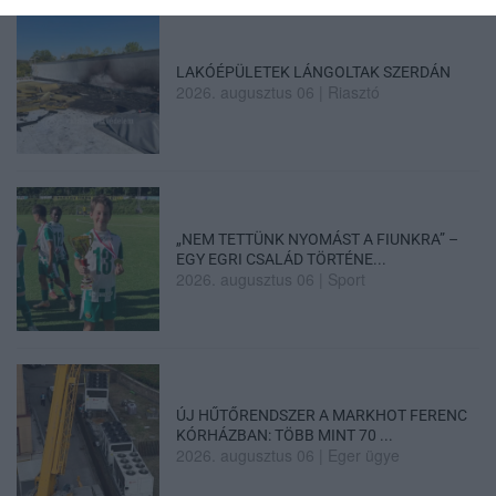
LAKÓÉPÜLETEK LÁNGOLTAK SZERDÁN
2026. augusztus 06
|
Riasztó
„NEM TETTÜNK NYOMÁST A FIUNKRA” –
EGY EGRI CSALÁD TÖRTÉNE...
2026. augusztus 06
|
Sport
ÚJ HŰTŐRENDSZER A MARKHOT FERENC
KÓRHÁZBAN: TÖBB MINT 70 ...
2026. augusztus 06
|
Eger ügye