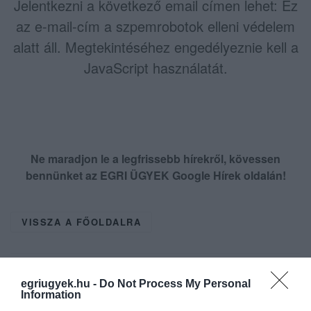
Jelentkezni a következő email címen lehet:
Ez
az e-mail-cím a szpemrobotok elleni védelem
alatt áll. Megtekintéséhez engedélyeznie kell a
JavaScript használatát.
Ne maradjon le a legfrissebb hírekről, kövessen
bennünket az EGRI ÜGYEK Google Hírek oldalán!
VISSZA A FŐOLDALRA
egriugyek.hu -
Do Not Process My Personal
Information