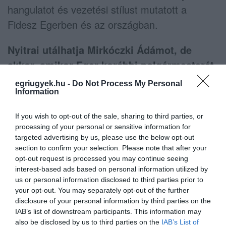
hangulatot és vezetési stílust mutatott a
Fidesz Egerben és az országban.
Nyitrai utálhatja Mirkóczki Ádámot, de
akkor, amikor Eger korábbi polgármesterét
a színpadra hívja és odanyújtja neki az út
egriugyek.hu -
Do Not Process My Personal
Information
átadása kapcsán készült emléklapot, azt
üzeni Eger egy jelentős részének, hogy
If you wish to opt-out of the sale, sharing to third parties, or
"Elmehettek ti a francba a megválasztott
processing of your personal or sensitive information for
targeted advertising by us, please use the below opt-out
vezetőtökkel együtt!".
section to confirm your selection. Please note that after your
opt-out request is processed you may continue seeing
Emlékplakett egy normális országnak?
interest-based ads based on personal information utilized by
us or personal information disclosed to third parties prior to
Miből tartott volna kettővel több
your opt-out. You may separately opt-out of the further
disclosure of your personal information by third parties on the
keményfedelest nyomtatni, és Habis után
IAB’s list of downstream participants. This information may
kihívni Mirkóczki Ádámot, illetve az időközben
also be disclosed by us to third parties on the
IAB’s List of