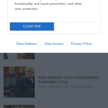
functionality and fraud prevention, and other
user protection.
Legfrissebb híreink
CONFIRM
35 PERCES TANÓRÁK ÉS KEVESEBB HÁZI
Data Deletion
Data Access
Privacy Policy
FELADAT JÖHET AZ ALSÓ ...
2026. augusztus 08
|
Mindenki ügye
BAKA ANDRÁST JELÖLI KÖZTÁRSASÁGI
ELNÖKNEK A TISZA
2026. augusztus 08
|
Mindenki ügye