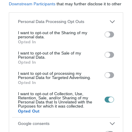
Downstream Participants
that may further disclose it to other
szintén lecserélt volt andornaktályai fideszes
third parties.
polgármester után a jelenlegit? Semmiből. Mint
Please note that this website/app uses one or more Google
Personal Data Processing Opt Outs
ahogy semmiből sem tartana nem helyi
services and may gather and store information including but
kiskirályt játszani, miközben az is a normalitás
not limited to your visit or usage behaviour. You may click to
I want to opt-out of the Sharing of my
personal data.
grant or deny consent to Google and its third-party tags to
felé mutatna, ha az adófizetők által
Opted In
use your data for below specified purposes in below Google
finanszírozott beruházásokat nem Orbán
consent section.
I want to opt-out of the Sale of my
Personal Data.
Viktor és Nyitrai Zsolt adományaként adnák át.
Opted In
De jól van ez így, ellenkező esetben a végén
I want to opt-out of processing my
még egy normális országban találnánk
Personal Data for Targeted Advertising.
Opted In
magunkat. Csak hát ehhez normális vezetők is
kellenének.
I want to opt-out of Collection, Use,
Retention, Sale, and/or Sharing of my
Personal Data that Is Unrelated with the
Purposes for which it was collected.
VILÁGREKORD AZ M25-ÖS ÁTADÓJÁN: KESKENY VOLT AZ ÚT,
Opted Out
ANNYIAN AKARTÁK ÁTVÁGNI A SZALAGOT - FOTÓ
Google consents
Magyarországon külön sportág a pózolás a