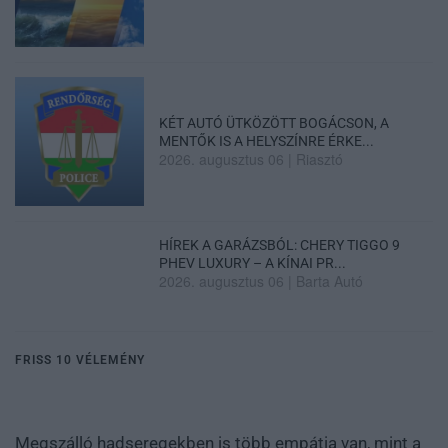
KÉT AUTÓ ÜTKÖZÖTT BOGÁCSON, A
MENTŐK IS A HELYSZÍNRE ÉRKE...
2026. augusztus 06
|
Riasztó
HÍREK A GARÁZSBÓL: CHERY TIGGO 9
PHEV LUXURY – A KÍNAI PR...
2026. augusztus 06
|
Barta Autó
FRISS 10 VÉLEMÉNY
Megszálló hadseregekben is több empátia van, mint a