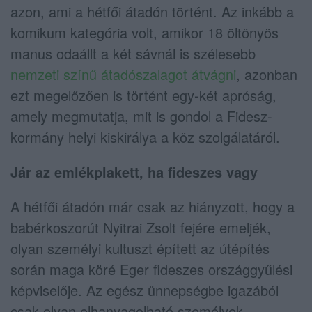
azon, ami a hétfői átadón történt. Az inkább a
komikum kategória volt, amikor 18 öltönyös
manus odaállt a két sávnál is szélesebb
nemzeti színű átadószalagot átvágni
, azonban
ezt megelőzően is történt egy-két apróság,
amely megmutatja, mit is gondol a Fidesz-
kormány helyi kiskirálya a köz szolgálatáról.
Jár az emlékplakett, ha fideszes vagy
A hétfői átadón már csak az hiányzott, hogy a
babérkoszorút Nyitrai Zsolt fejére emeljék,
olyan személyi kultuszt épített az útépítés
során maga köré Eger fideszes országgyűlési
képviselője. Az egész ünnepségbe igazából
csak olyan elhanyagolható személyek