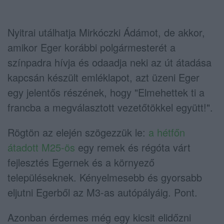
Nyitrai utálhatja Mirkóczki Ádámot, de akkor,
amikor Eger korábbi polgármesterét a
színpadra hívja és odaadja neki az út átadása
kapcsán készült emléklapot, azt üzeni Eger
egy jelentős részének, hogy "Elmehettek ti a
francba a megválasztott vezetőtökkel együtt!".
Rögtön az elején szögezzük le:
a hétfőn
átadott M25-ös
egy remek és régóta várt
fejlesztés Egernek és a környező
településeknek. Kényelmesebb és gyorsabb
eljutni Egerből az M3-as autópályáig. Pont.
Azonban érdemes még egy kicsit elidőzni