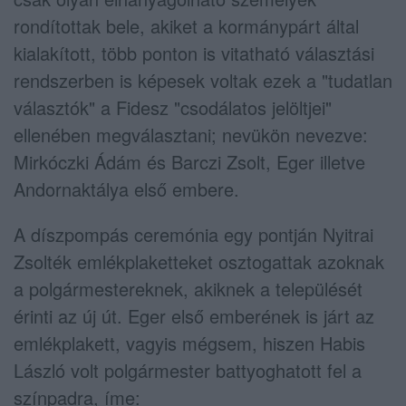
rondítottak bele, akiket a kormánypárt által
kialakított, több ponton is vitatható választási
rendszerben is képesek voltak ezek a "tudatlan
választók" a Fidesz "csodálatos jelöltjei"
ellenében megválasztani; nevükön nevezve:
Mirkóczki Ádám és Barczi Zsolt, Eger illetve
Andornaktálya első embere.
A díszpompás ceremónia egy pontján Nyitrai
Zsolték emlékplaketteket osztogattak azoknak
a polgármestereknek, akiknek a települését
érinti az új út. Eger első emberének is járt az
emlékplakett, vagyis mégsem, hiszen Habis
László volt polgármester battyoghatott fel a
színpadra, íme: