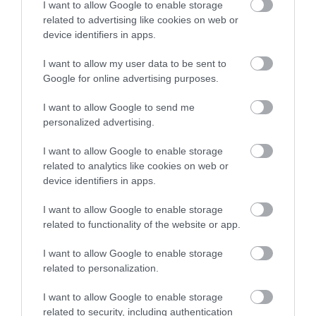
I want to allow Google to enable storage
szalagátvágások közben. Eger mellett most
related to advertising like cookies on web or
rekord született.
device identifiers in apps.
I want to allow my user data to be sent to
(Videórészlet forrása: Nyitrai Zsolt Facebook-
Google for online advertising purposes.
oldala)
I want to allow Google to send me
personalized advertising.
I want to allow Google to enable storage
related to analytics like cookies on web or
device identifiers in apps.
Ne maradjon le a legfrissebb hírekről, kövessen
bennünket az EGRI ÜGYEK Google Hírek oldalán!
I want to allow Google to enable storage
related to functionality of the website or app.
VISSZA A FŐOLDALRA
I want to allow Google to enable storage
related to personalization.
I want to allow Google to enable storage
related to security, including authentication