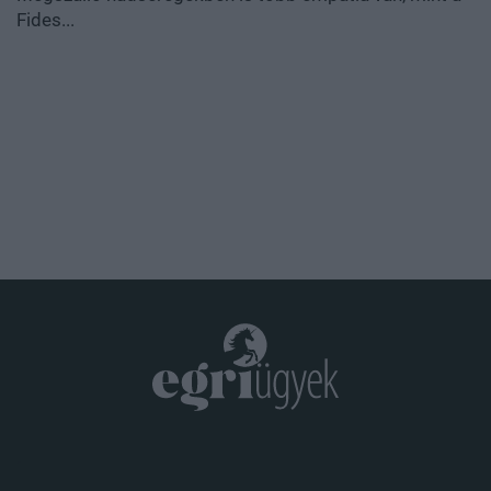
Fides...
.