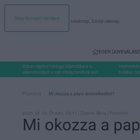
Skip to main content
2026. augusztus 09., vasárnap, Emőd névnap
EGER ÜGYE
VÁLASZ
Orbán egykori vízügyi államtitkára is
Halmentés 
ellentmondott a volt miniszterelnök kor...
halakat men
Promóció
Mi okozza a papír-áremelkedést?
2025. júl. 04. Péntek, 09:11 | Csarnó Ákos | Promóció
Mi okozza a pap