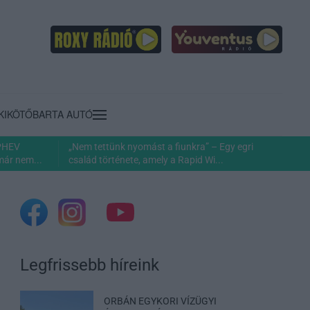
KIKÖTŐ
BARTA AUTÓ
 PHEV
„Nem tettünk nyomást a fiunkra” – Egy egri
már nem...
család története, amely a Rapid Wi...
Legfrissebb híreink
ORBÁN EGYKORI VÍZÜGYI