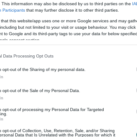
festékek, energiahatékony gépek, napelem –
. This information may also be disclosed by us to third parties on the
IA
Participants
that may further disclose it to other third parties.
öltségeket is .
 that this website/app uses one or more Google services and may gath
including but not limited to your visit or usage behaviour. You may click 
 to Google and its third-party tags to use your data for below specifi
ogle consent section.
hullámkarton kartondoboz előállítása marad
rát opció – különösen nagy volumen esetén.
l Data Processing Opt Outs
o opt-out of the Sharing of my personal data.
In
yártva az egy darab ára jelentősen
o opt-out of the Sale of my Personal Data.
In
többször felhasználhatók – jellemzően 6–7
tenék .
to opt-out of processing my Personal Data for Targeted
ing.
nosítható design minimalizálja a gyártási és
In
o opt-out of Collection, Use, Retention, Sale, and/or Sharing
ersonal Data that Is Unrelated with the Purposes for which it