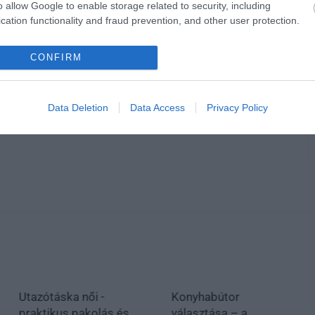
o allow Google to enable storage related to security, including
cation functionality and fraud prevention, and other user protection.
CONFIRM
en bennünket az EGRI ÜGYEK Google Hírek oldalán!
Data Deletion
Data Access
Privacy Policy
Utazótáska női -
Konyhabútor
praktikus pakolás és
választása – a