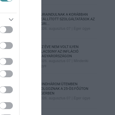
ÚJRAINDULNAK A KORÁBBAN
LEÁLLÍTOTT SZOLGÁLTATÁSOK AZ
EGRI...
2026. augusztus 07
|
Eger ügye
TÍZ ÉVE NEM VOLT ILYEN
ALACSONY AZ INFLÁCIÓ
MAGYARORSZÁGON
2026. augusztus 07
|
Mindenki
ügye
MINDHÁROM ÜTEMBEN
DOLGOZNAK A 25-ÖS FŐÚTON
EGERBEN
2026. augusztus 07
|
Eger ügye