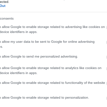
lected.
Out
lag lebomlik, vagy újrahasznosítható –
consents
rheléssel jár.
o allow Google to enable storage related to advertising like cookies on
ulladékot és az erőforrás-felhasználást .
evice identifiers in apps.
lalkozások fenntartható, hiteles csomagolási
o allow my user data to be sent to Google for online advertising
s.
to allow Google to send me personalized advertising.
o allow Google to enable storage related to analytics like cookies on
artonból készült
kartondoboz
továbbra is a
evice identifiers in apps.
nyezetbarát csomagolóanyag a piacon.
yagnak, az energiahatékony gyártásnak és a
o allow Google to enable storage related to functionality of the website
hető. Emellett komposztálhatósága,
nlábnyoma révén tökéletes választás azok
o allow Google to enable storage related to personalization.
olási megoldást keresnek.