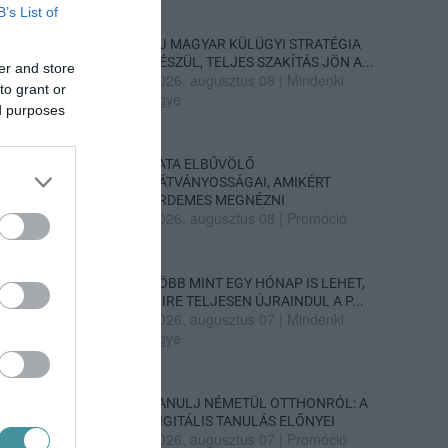
B’s List of
ÚJ MAGYAR KÜLÜGYI STRATÉGIA
KÉSZÜL, TELJES SZAKÍTÁS JÖN A...
er and store
2026. augusztus 08
|
Mindenki
to grant or
ügye
ed purposes
TATA ELBŰVÖLŐ
LÁTVÁNYOSSÁGAI, AMIKÉRT
ÉRDEMES MEGNÉZNI
2026. augusztus 08
|
Promóció
TÖBB MINT EGY HÓNAP IS LEHET,
MIRE TELJESEN ÚJRAINDUL A P...
2026. augusztus 07
|
Mindenki
ügye
TANULJ NÉMETÜL OTTHONRÓL: A
DIGITÁLIS TANULÁS ELŐNYEI
2026. augusztus 07
|
Promóció