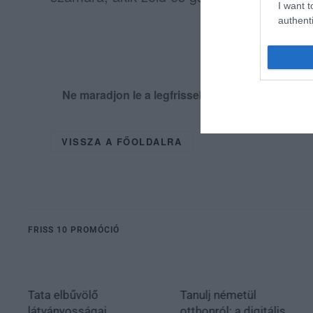
I want t
authenti
Ne maradjon le a legfrissebb hírekről, kövess
VISSZA A FŐOLDALRA
FRISS 10 PROMÓCIÓ
Tata elbűvölő
Tanulj németül
látványosságai,
otthonról: a digitális