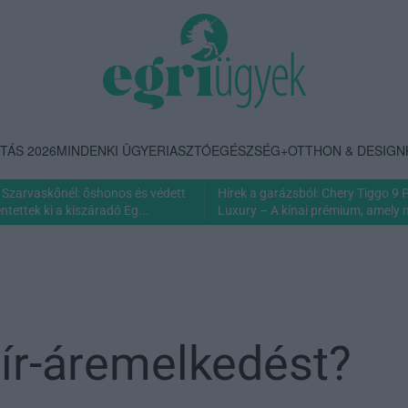
TÁS 2026
MINDENKI ÜGYE
RIASZTÓ
EGÉSZSÉG+
OTTHON & DESIGN
Szarvaskőnél: őshonos és védett
Hírek a garázsból: Chery Tiggo 9
tettek ki a kiszáradó Eg...
Luxury – A kínai prémium, amely 
ír-áremelkedést?