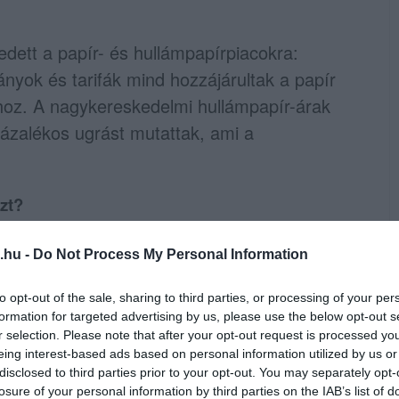
dett a papír- és hullámpapírpiacokra:
ányok és tarifák mind hozzájárultak a papír
hoz. A nagykereskedelmi hullámpapír-árak
zázalékos ugrást mutattak, ami a
zt?
nyabb ár
.hu -
Do Not Process My Personal Information
kran 100%-ban újrahasznosított papírból
to opt-out of the sale, sharing to third parties, or processing of your per
lapanyagköltséget és karbonlábnyomot.
formation for targeted advertising by us, please use the below opt-out s
r selection. Please note that after your opt-out request is processed y
eing interest-based ads based on personal information utilized by us or
disclosed to third parties prior to your opt-out. You may separately opt-
losure of your personal information by third parties on the IAB’s list of