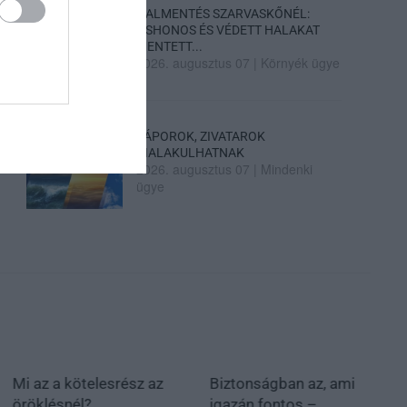
HALMENTÉS SZARVASKŐNÉL:
ŐSHONOS ÉS VÉDETT HALAKAT
MENTETT...
2026. augusztus 07
|
Környék ügye
ZÁPOROK, ZIVATAROK
KIALAKULHATNAK
2026. augusztus 07
|
Mindenki
ügye
Mi az a kötelesrész az
Biztonságban az, ami
öröklésnél?
igazán fontos –