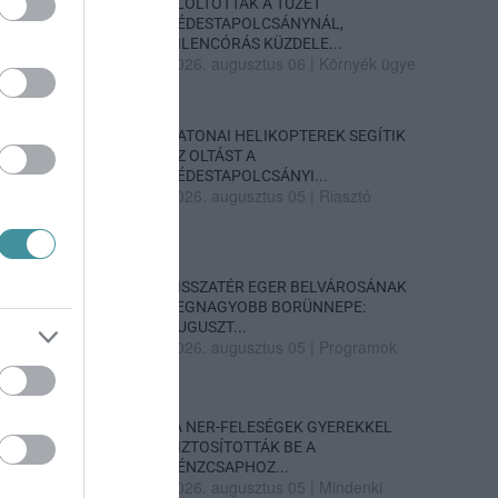
ELOLTOTTÁK A TÜZET
DÉDESTAPOLCSÁNYNÁL,
KILENCÓRÁS KÜZDELE...
2026. augusztus 06
|
Környék ügye
KATONAI HELIKOPTEREK SEGÍTIK
AZ OLTÁST A
DÉDESTAPOLCSÁNYI...
2026. augusztus 05
|
Riasztó
VISSZATÉR EGER BELVÁROSÁNAK
LEGNAGYOBB BORÜNNEPE:
AUGUSZT...
2026. augusztus 05
|
Programok
„A NER-FELESÉGEK GYEREKKEL
BIZTOSÍTOTTÁK BE A
PÉNZCSAPHOZ...
2026. augusztus 05
|
Mindenki