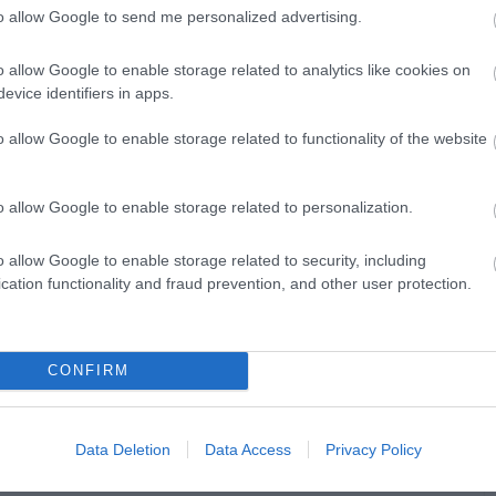
to allow Google to send me personalized advertising.
o allow Google to enable storage related to analytics like cookies on
zál alsóneműben és egy pólóban, azonban
evice identifiers in apps.
 kényelmes pizsamát. A hosszú nadrágos
o allow Google to enable storage related to functionality of the website
fiatalok a póló vagy trikó, illetve a
o allow Google to enable storage related to personalization.
ánk, ami számunkra kényelmes. Amikor ezt
o allow Google to enable storage related to security, including
ünk: eljött az alvás ideje.
cation functionality and fraud prevention, and other user protection.
á egy köntöst is, így védve a pizsamát,
lődni, nem kell azonnal a munkahelyi ruhát
CONFIRM
érfiak számára is egy fontos kiegészítő,
bot.
Data Deletion
Data Access
Privacy Policy