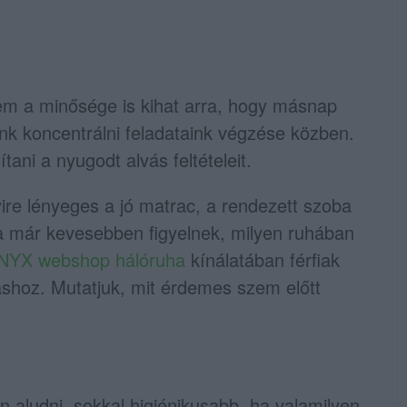
m a minősége is kihat arra, hogy másnap
k koncentrálni feladataink végzése közben.
ni a nyugodt alvás feltételeit.
ire lényeges a jó matrac, a rendezett szoba
a már kevesebben figyelnek, milyen ruhában
NYX webshop hálóruha
kínálatában férfiak
váshoz. Mutatjuk, mit érdemes szem előtt
 aludni, sokkal higiénikusabb, ha valamilyen