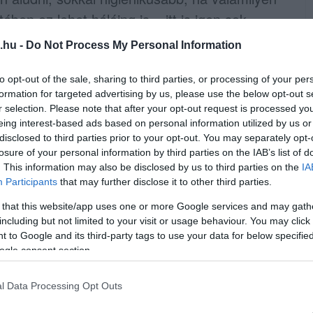
ben ez lehet hálóing is – itt is igen sok
.hu -
Do Not Process My Personal Information
bb megoldás: védi a derekunkat, az alsó és
to opt-out of the sale, sharing to third parties, or processing of your per
ujjú is, nyáron akár egy kis trikó is kerülhet
formation for targeted advertising by us, please use the below opt-out s
r selection. Please note that after your opt-out request is processed y
ág.
eing interest-based ads based on personal information utilized by us or
disclosed to third parties prior to your opt-out. You may separately opt-
hálóruha: a legjobb természetesen a 100%-
losure of your personal information by third parties on the IAB’s list of
. This information may also be disclosed by us to third parties on the
IA
al bír, így nem fogunk beleizzadni akkor
Participants
that may further disclose it to other third parties.
 that this website/app uses one or more Google services and may gath
including but not limited to your visit or usage behaviour. You may click 
i, hiszen gyakran kerül mosásba – fontos
 to Google and its third-party tags to use your data for below specifi
a színét sokáig megtartó modellt válasszunk.
ogle consent section.
l Data Processing Opt Outs