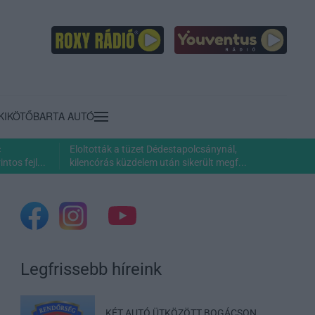
KIKÖTŐ
BARTA AUTÓ
c
Eloltották a tüzet Dédestapolcsánynál,
ntos fejl...
kilencórás küzdelem után sikerült megf...
Legfrissebb híreink
KÉT AUTÓ ÜTKÖZÖTT BOGÁCSON,