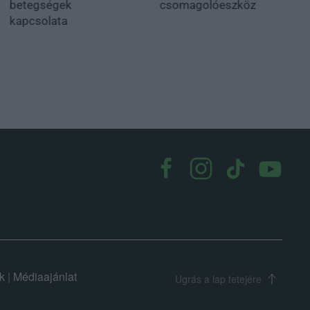
betegségek
csomagolóeszköz
kapcsolata
k
|
Médiaajánlat
Ugrás a lap tetejére