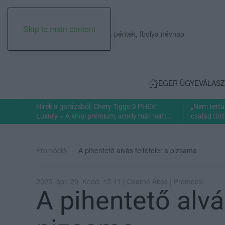
Skip to main content
2026. augusztus 07., péntek, Ibolya névnap
EGER ÜGYE
VÁLASZ
Hírek a garázsból: Chery Tiggo 9 PHEV
„Nem tettü
Luxury – A kínai prémium, amely már nem...
család tört
Promóció
A pihentető alvás feltétele: a pizsama
2025. ápr. 29. Kedd, 15:41 | Csarnó Ákos | Promóció
A pihentető alvás