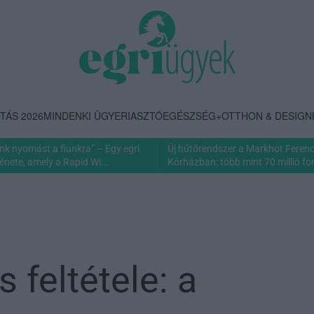
TÁS 2026
MINDENKI ÜGYE
RIASZTÓ
EGÉSZSÉG+
OTTHON & DESIGN
nk nyomást a fiunkra” – Egy egri
Új hűtőrendszer a Markhot Feren
énete, amely a Rapid Wi...
Kórházban: több mint 70 millió fori
 feltétele: a