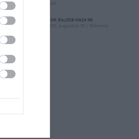
ügye
SIOR: RAJZOK HAZA 98.
2026. augusztus 05
|
Vélemény