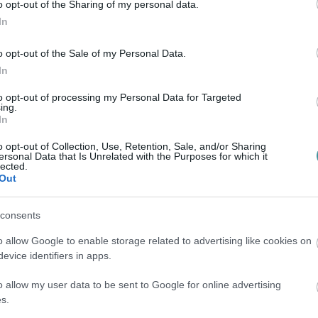
 éjszakára: ott vannak a hálóingek is,
o opt-out of the Sharing of my personal data.
In
ot. Azt, hogy mikor melyik ruhába bújunk,
 fázósak, illetve mekkora a szoba
o opt-out of the Sale of my Personal Data.
In
to opt-out of processing my Personal Data for Targeted
aszt magának hálóinget: ilyenkor nem a pamut
ing.
In
n nagyon egyedi darabokat is találunk a
o opt-out of Collection, Use, Retention, Sale, and/or Sharing
ersonal Data that Is Unrelated with the Purposes for which it
lected.
Out
, szaténból vagy viszkózból készülnek,
van rajtuk csipkedíszítés is. Kiegészülhet a
consents
 ebből is széles választéka van a fent
o allow Google to enable storage related to advertising like cookies on
evice identifiers in apps.
álóingre van szükségünk, akkor is ajánlott
o allow my user data to be sent to Google for online advertising
s.
le termékkel találkozhatunk.