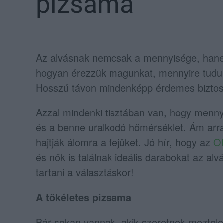
pizsama
Az alvásnak nemcsak a mennyisége, hane
hogyan érezzük magunkat, mennyire tudun
Hosszú távon mindenképp érdemes biztosíta
Azzal mindenki tisztában van, hogy menny
és a benne uralkodó hőmérséklet. Ám arr
hajtják álomra a fejüket. Jó hír, hogy az
O
és nők is találnak ideális darabokat az al
tartani a választáskor!
A tökéletes pizsama
Bár sokan vannak, akik szeretnek meztelen