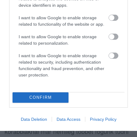
mentalitásuk, a neveltetésük és a
device identifiers in apps.
társadalomban elfoglalt helyük is. Voltak, aki
I want to allow Google to enable storage
bújtak és „alámerültek”, voltak, aki menekültek
related to functionality of the website or app.
és voltak, akit – a maguk különböző módján –
I want to allow Google to enable storage
megpróbálkoztak az ellenállással is. Nyomon
related to personalization.
követhetjük sorsukat a Holokauszt végletesen
I want to allow Google to enable storage
kiéleződött időszakában majd az után is, akár
related to security, including authentication
a pártállami Magyarországon, akár a világ más
functionality and fraud prevention, and other
részében, ahová jó vagy rossz sorsuk vetette
user protection.
őket. Ez a sors zsidó sors volt, de mivel ők
mindig annak a társadalomnak a részei voltak,
CONFIRM
melybe beleszülettek vagy melybe
belekerültek, történetük az őket körülvevő
Data Deletion
Data Access
Privacy Policy
közeg története is. Róluk olvasva a
korábbiaknál már némileg többet fogunk tudni