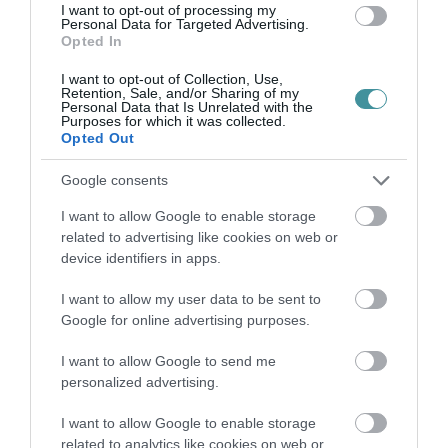
I want to opt-out of processing my
Personal Data for Targeted Advertising.
Opted In
Vendégek: Dr. Szegő Ágnes Phd könyvtáros,
történész, genealógus, Kepecs
I want to opt-out of Collection, Use,
Retention, Sale, and/or Sharing of my
Ferenc nyugdíjas újságíró, Dombi
Personal Data that Is Unrelated with the
Purposes for which it was collected.
Gábor tanársegéd, doktorandusz, OR-ZSE
Opted Out
Google consents
Mit tesz a sors az emberekkel és hogyan
reagálnak ŐK arra, amit a sors velük tesz? –
I want to allow Google to enable storage
related to advertising like cookies on web or
erről szól elbeszélés-gyűjteményünk. Melyet
device identifiers in apps.
az tesz különösen figyelemre méltóvá, hogy a
I want to allow my user data to be sent to
szóban forgó emberek zsidók, az az
Google for online advertising purposes.
embercsoport, melyet a huszadik század első
I want to allow Google to send me
felében különösen kemény próbák alá vetett a
personalized advertising.
történelem. Reagálásuk természetesen
különböző volt, ahogy különböző volt a
I want to allow Google to enable storage
related to analytics like cookies on web or