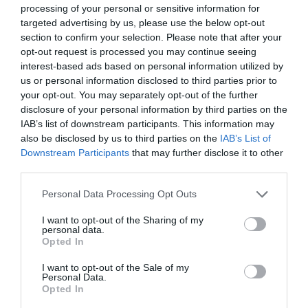
processing of your personal or sensitive information for
targeted advertising by us, please use the below opt-out
Helyszín: Központi Könyvtár – Eger, Kossuth L.
section to confirm your selection. Please note that after your
u. 16.
opt-out request is processed you may continue seeing
interest-based ads based on personal information utilized by
us or personal information disclosed to third parties prior to
2025. április 17., csütörtök
your opt-out. You may separately opt-out of the further
14.00 Tea&talk angol társalgási klub
disclosure of your personal information by third parties on the
IAB’s list of downstream participants. This information may
Klubvezetők Cutland-Molnár Erika és Őrsiné
also be disclosed by us to third parties on the
IAB’s List of
Downstream Participants
that may further disclose it to other
Mohl Szilvia
third parties.
Please note that this website/app uses one or more Google
Helyszín: Központi Könyvtár – Eger, Kossuth L.
Personal Data Processing Opt Outs
services and may gather and store information including but
u. 16. (ingyenes)
not limited to your visit or usage behaviour. You may click to
I want to opt-out of the Sharing of my
personal data.
grant or deny consent to Google and its third-party tags to
Opted In
2025. április 17., csütörtök 16.30
use your data for below specified purposes in below Google
consent section.
I want to opt-out of the Sale of my
Personal Data.
Dr. Szegő Ágnes: Szétszóratott emlékezet –
Opted In
hevesi családtörténetek a Holocaustig