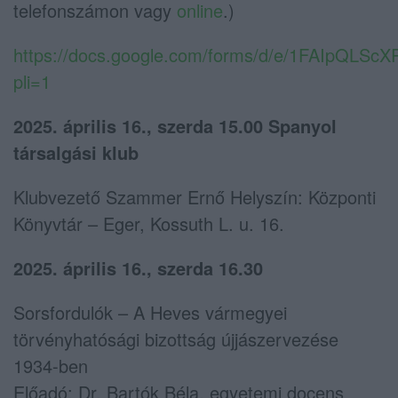
telefonszámon vagy
online
.)
https://docs.google.com/forms/d/e/1FAIpQL
pli=1
2025. április 16., szerda 15.00 Spanyol
társalgási klub
Klubvezető Szammer Ernő Helyszín: Központi
Könyvtár – Eger, Kossuth L. u. 16.
2025. április 16., szerda 16.30
Sorsfordulók – A Heves vármegyei
törvényhatósági bizottság újjászervezése
1934-ben
Előadó: Dr. Bartók Béla, egyetemi docens