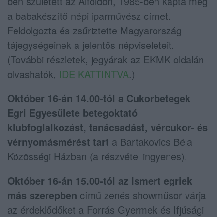
ben született az Alföldön, 1985-ben kapta meg
a babakészítő népi iparművész címet.
Feldolgozta és zsűriztette Magyarország
tájegységeinek a jelentős népviseleteit.
(További részletek, jegyárak az EKMK oldalán
olvashatók,
IDE KATTINTVA
.)
Október 16-án 14.00-tól a Cukorbetegek
Egri Egyesülete betegoktató
klubfoglalkozást, tanácsadást, vércukor- és
vérnyomásmérést tart
a Bartakovics Béla
Közösségi Házban (a részvétel ingyenes).
Október 16-án 15.00-tól az Ismert egriek
más szerepben
című zenés showműsor várja
az érdeklődőket a Forrás Gyermek és Ifjúsági