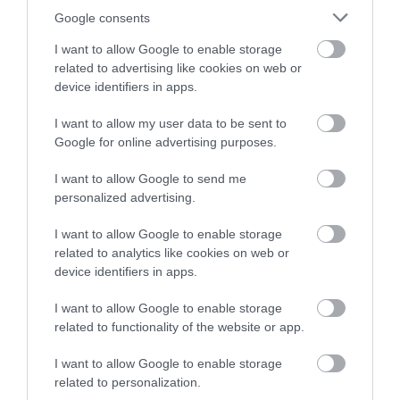
várják az érdeklődőket. Aki jelmezben érkezik,
Google consents
az ajándékot is kap. A programot 7-14 éves
I want to allow Google to enable storage
korig ajánlják.
(További információk: Fazekas
related to advertising like cookies on web or
Barbara,
fazekas.barbara@ekmk.eu
, +36 20
device identifiers in apps.
276 9090)
I want to allow my user data to be sent to
Google for online advertising purposes.
Október 30-án 15 órától "A lélekvándorlás
I want to allow Google to send me
és a földönkívüliek" címmel tart előadást
personalized advertising.
Éles István kutató
a Forrás Gyermek és
Ifjúsági Házban (a jegyárakról az
EKMK
I want to allow Google to enable storage
related to analytics like cookies on web or
honlapján
lehet tájékozódni).
device identifiers in apps.
Már a novemberre is készülnek
I want to allow Google to enable storage
related to functionality of the website or app.
A tizedik hónapra tervezett programok után
I want to allow Google to enable storage
egy novemberi eseményt is beharangozott az
related to personalization.