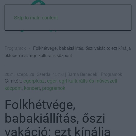
Skip to main content
Programok
Folkhétvége, babakiállítás, őszi vakáció: ezt kínálja
októberre az egri kulturális központ
2021. szept. 29. Szerda, 15:16 | Barna Benedek | Programok
Címkék:
egerplusz
,
eger
,
egri kulturális és művészeti
központ
,
koncert
,
programok
Folkhétvége,
babakiállítás, őszi
vakáció: ezt kínálja