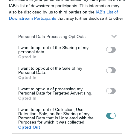
IAB’s list of downstream participants. This information may
során részt vehetsz: arcfestésen,
also be disclosed by us to third parties on the
IAB’s List of
csapatjátékokon, kreatív foglalkozáson,
Downstream Participants
that may further disclose it to other
tanulhatsz táncokat és megannyi élménnyel
third parties.
térsz vissza a suliba!" – írják az eseményt
Please note that this website/app uses one or more Google
Personal Data Processing Opt Outs
services and may gather and store information including but
beharangozva
a honlapjukon
, ahol további
not limited to your visit or usage behaviour. You may click to
I want to opt-out of the Sharing of my
részletek is olvashatók a programról.
personal data.
grant or deny consent to Google and its third-party tags to
Opted In
use your data for below specified purposes in below Google
Október 28-án 16.00-tól Bagó Sándor tart
consent section.
I want to opt-out of the Sale of my
Personal Data.
előadást "Csíksomlyói utam" címmel
a Civil
Opted In
Házban (a részvétel ingyenes).
I want to opt-out of processing my
Personal Data for Targeted Advertising.
Opted In
Október 29-én 14.00-19.00 között Halloween
Party lesz
a Vitkovics Alkotóházban
:
I want to opt-out of Collection, Use,
Retention, Sale, and/or Sharing of my
arcfestéssel, tökfaragással, szabaduló
Personal Data that Is Unrelated with the
Purposes for which it was collected.
szobával, mini-discóval és kincskereső játékkal
Opted Out