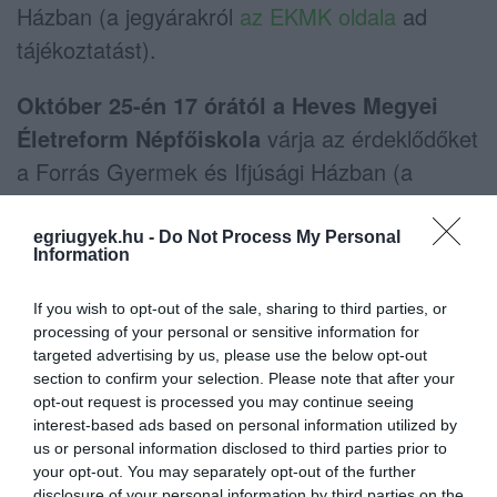
Házban (a jegyárakról
az EKMK oldala
ad
tájékoztatást).
Október 25-én 17 órától a Heves Megyei
Életreform Népfőiskola
várja az érdeklődőket
a Forrás Gyermek és Ifjúsági Házban (a
jegyárakról az
EKMK oldala
ad tájékoztatást).
egriugyek.hu -
Do Not Process My Personal
Október 25-29. között "Őszi vakáció"
Information
elnevezéssel szervez élménytábort az
If you wish to opt-out of the sale, sharing to third parties, or
EKMK.
"Sajnálod, hogy vége a nyárnak? Alig
processing of your personal or sensitive information for
várod, hogy újra felállj az iskolapadból? Akkor
targeted advertising by us, please use the below opt-out
section to confirm your selection. Please note that after your
gyere és vakációzz velünk az őszi szünetben!
opt-out request is processed you may continue seeing
Egy tábor, ahol mindenki talál kedvére való
interest-based ads based on personal information utilized by
us or personal information disclosed to third parties prior to
programot! Rengeteg játékkal, szórakozással
your opt-out. You may separately opt-out of the further
és nevetéssel idézzük meg újra a nyarat! A hét
disclosure of your personal information by third parties on the