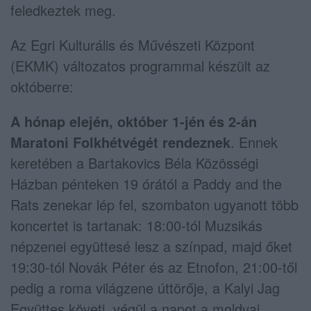
feledkeztek meg.
Az Egri Kulturális és Művészeti Központ
(EKMK) változatos programmal készült az
októberre:
A hónap elején, október 1-jén és 2-án
Maratoni Folkhétvégét rendeznek
. Ennek
keretében a Bartakovics Béla Közösségi
Házban pénteken 19 órától a Paddy and the
Rats zenekar lép fel, szombaton ugyanott több
koncertet is tartanak: 18:00-tól Muzsikás
népzenei együttesé lesz a színpad, majd őket
19:30-tól Novák Péter és az Etnofon, 21:00-től
pedig a roma világzene úttörője, a Kalyi Jag
Együttes követi, végül a napot a moldvai