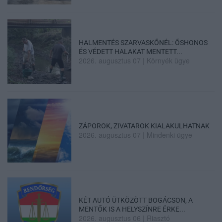
HALMENTÉS SZARVASKŐNÉL: ŐSHONOS
ÉS VÉDETT HALAKAT MENTETT...
2026. augusztus 07
|
Környék ügye
ZÁPOROK, ZIVATAROK KIALAKULHATNAK
2026. augusztus 07
|
Mindenki ügye
KÉT AUTÓ ÜTKÖZÖTT BOGÁCSON, A
MENTŐK IS A HELYSZÍNRE ÉRKE...
2026. augusztus 06
|
Riasztó