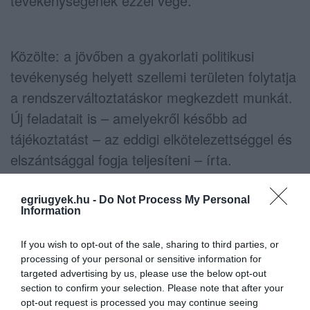
tevékenységének ezzel vége.
Közölte: a jövőben a gyakorlati politikusi
tevékenység helyett szellemi területen folytatja
a rendszerváltoztatáskor megkezdett munkát.
Új feladatait is – amelyekről később ad
tájékoztatást – az eddigi elkötelezettséggel és
elszántsággal fogja teljesíteni – írta.
A KORMÁNY LEMONDANA 16 MILLIÁRD EURÓRÓL, CSAK
egriugyek.hu -
Do Not Process My Personal
HOGY NE VONATKOZZANAK RÁNK SZIGORÚ
Information
JOGÁLLAMISÁGI FELTÉTELEK
Megvétózza az EU-költségvetést a magyar
If you wish to opt-out of the sale, sharing to third parties, or
processing of your personal or sensitive information for
kabinet, és a koronavírus-járvánnyal
targeted advertising by us, please use the below opt-out
kapcsolatos helyreállítási alaphoz
section to confirm your selection. Please note that after your
opt-out request is processed you may continue seeing