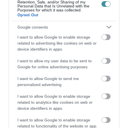
Retention, Sale, and/or Sharing of my
Personal Data that Is Unrelated with the
Purposes for which it was collected.
Opted Out
Google consents
Legfrissebb híreink
I want to allow Google to enable storage
related to advertising like cookies on web or
device identifiers in apps.
35 PERCES TANÓRÁK ÉS KEVESEBB HÁZI
FELADAT JÖHET AZ ALSÓ ...
I want to allow my user data to be sent to
2026. augusztus 08
|
Mindenki ügye
Google for online advertising purposes.
I want to allow Google to send me
personalized advertising.
BAKA ANDRÁST JELÖLI KÖZTÁRSASÁGI
ELNÖKNEK A TISZA
I want to allow Google to enable storage
2026. augusztus 08
|
Mindenki ügye
related to analytics like cookies on web or
device identifiers in apps.
I want to allow Google to enable storage
ÚJ MAGYAR KÜLÜGYI STRATÉGIA KÉSZÜL,
related to functionality of the website or app.
TELJES SZAKÍTÁS JÖN A...