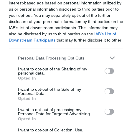
szükséges rendeletet sem fogja
interest-based ads based on personal information utilized by
megszavazni. A Portfolio információi szerint
us or personal information disclosed to third parties prior to
your opt-out. You may separately opt-out of the further
ma délután politikai vétót emel a magyar
disclosure of your personal information by third parties on the
kormány Brüsszelben a 2021-2027-es uniós
IAB’s list of downstream participants. This information may
költségvetés és a helyreállítási alappal
also be disclosed by us to third parties on the
IAB’s List of
Downstream Participants
that may further disclose it to other
kapcsolatos ügyben.
third parties.
Please note that this website/app uses one or more Google
Personal Data Processing Opt Outs
services and may gather and store information including but
not limited to your visit or usage behaviour. You may click to
I want to opt-out of the Sharing of my
personal data.
grant or deny consent to Google and its third-party tags to
Opted In
use your data for below specified purposes in below Google
Ne maradjon le a legfrissebb hírekről, kövessen
consent section.
I want to opt-out of the Sale of my
bennünket az EGRI ÜGYEK Google Hírek oldalán!
Personal Data.
Opted In
I want to opt-out of processing my
VISSZA A FŐOLDALRA
Personal Data for Targeted Advertising.
Opted In
I want to opt-out of Collection, Use,