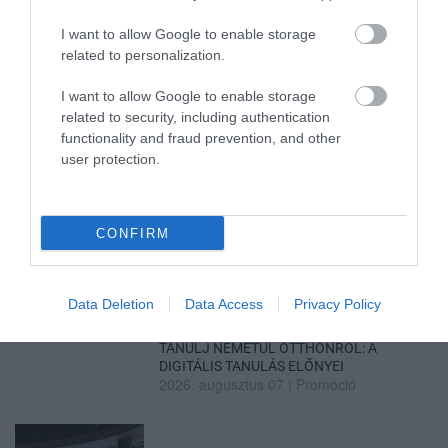
2026. augusztus 08
|
Mindenki ügye
I want to allow Google to enable storage
related to personalization.
I want to allow Google to enable storage
TATA ELBŰVÖLŐ LÁTVÁNYOSSÁGAI,
related to security, including authentication
AMIKÉRT ÉRDEMES MEGNÉZNI
2026. augusztus 08
|
Promóció
functionality and fraud prevention, and other
user protection.
TÖBB MINT EGY HÓNAP IS LEHET, MIRE
CONFIRM
TELJESEN ÚJRAINDUL A P...
2026. augusztus 07
|
Mindenki ügye
Data Deletion
Data Access
Privacy Policy
TANULJ NÉMETÜL OTTHONRÓL: A
DIGITÁLIS TANULÁS ELŐNYEI
2026. augusztus 07
|
Promóció