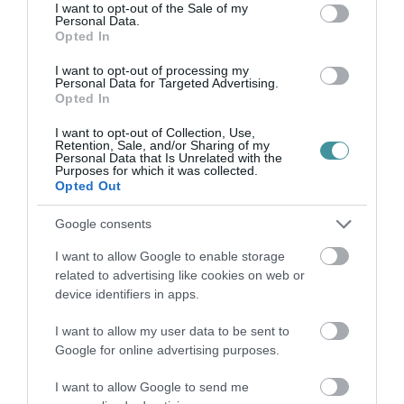
consent section.
partnereivel - ismertette a miniszter a
I want to opt-out of the Sale of my
Personal Data.
közlemény alapján.
Opted In
I want to opt-out of processing my
A felhívás és a hozzá kapcsolódó tájékoztató
Personal Data for Targeted Advertising.
Opted In
anyagok, mellékletek az Agrárminisztérium
I want to opt-out of Collection, Use,
tematikus weboldalán, a
https://kap.gov.hu
Retention, Sale, and/or Sharing of my
Personal Data that Is Unrelated with the
felületen találhatók - áll a közleményben.
Purposes for which it was collected.
Opted Out
Indexkép: Nagy István Facebook
Google consents
I want to allow Google to enable storage
related to advertising like cookies on web or
device identifiers in apps.
I want to allow my user data to be sent to
Ne maradjon le a legfrissebb hírekről, kövessen
Google for online advertising purposes.
bennünket az EGRI ÜGYEK Google Hírek oldalán!
I want to allow Google to send me