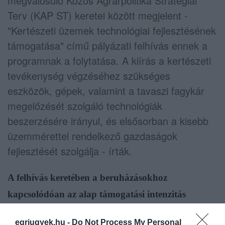
megvalósuló Közös Agrárpolitika Stratégiai
Terv (KAP ST) keretei között megjelent -
"Kertészeti üzemek technológiai fejlesztésének
támogatása" című pályázati felhívás ennek a
programnak a folytatása. A kiírás a kertészeti
tevékenység végzéséhez szükséges
eszközök, gépek, valamint a tavaszi fagykár
megelőzését szolgáló technológiák
beszerzésére irányul, és elsősorban a kisebb
üzemmérettel rendelkező gazdaságok
fejlesztését szolgálja - írták.
A felhívás keretében a beruházásokhoz
kapcsolódóan az alap támogatási intenzitás
mértéke 50 százalék, ugyanakkor ez fiatal
egriugyek.hu -
Do Not Process My Personal