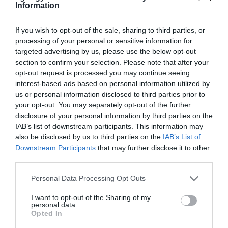
mezőgazdasági termelők, ökológiai gazdálkodást
Information
folytatók, gazdaságátadásban érdekeltek és
If you wish to opt-out of the sale, sharing to third parties, or
kollektív beruházás esetén tovább növelhető azzal,
processing of your personal or sensitive information for
targeted advertising by us, please use the below opt-out
hogy a támogatás maximális mértéke nem
section to confirm your selection. Please note that after your
haladhatja meg a 65 százalékot, és egy kérelemben
opt-out request is processed you may continue seeing
interest-based ads based on personal information utilized by
legfeljebb 35 millió forint vissza nem térítendő
us or personal information disclosed to third parties prior to
támogatás igényelhető.
your opt-out. You may separately opt-out of the further
disclosure of your personal information by third parties on the
A felhívásban meghatározott tartalmi
IAB’s list of downstream participants. This information may
also be disclosed by us to third parties on the
IAB’s List of
értékelési rendszer alapján elsősorban azok a
Downstream Participants
that may further disclose it to other
projektek számíthatnak a fejlesztési forrás
third parties.
elnyerésére, melyeknél igazolt azok
Please note that this website/app uses one or more Google
Personal Data Processing Opt Outs
hozzáadott értéke, pénzügyileg
services and may gather and store information including but
not limited to your visit or usage behaviour. You may click to
I want to opt-out of the Sharing of my
megalapozottak, és amelyek esetében a
personal data.
grant or deny consent to Google and its third-party tags to
Opted In
beruházó tartós üzleti kapcsolatokat tart fenn
use your data for below specified purposes in below Google