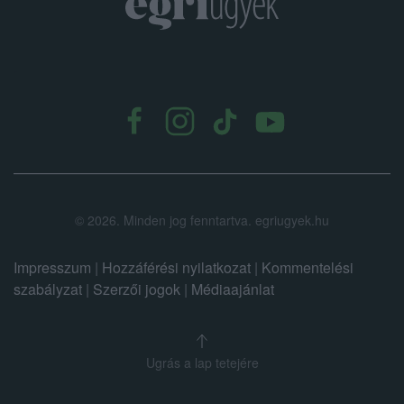
.
©
2026.
Minden jog fenntartva. egriugyek.hu
Impresszum
|
Hozzáférési nyilatkozat
|
Kommentelési
szabályzat
|
Szerzői jogok
|
Médiaajánlat
Ugrás a lap tetejére