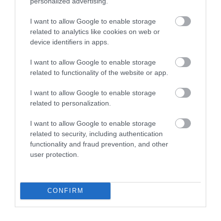
personalized advertising.
VISSZA A FŐOLDALRA
I want to allow Google to enable storage
related to analytics like cookies on web or
device identifiers in apps.
I want to allow Google to enable storage
related to functionality of the website or app.
Legfrissebb híreink
I want to allow Google to enable storage
related to personalization.
I want to allow Google to enable storage
KÉT AUTÓ ÜTKÖZÖTT BOGÁCSON, A
related to security, including authentication
MENTŐK IS A HELYSZÍNRE ÉRKE...
functionality and fraud prevention, and other
2026. augusztus 06
|
Riasztó
user protection.
CONFIRM
HÍREK A GARÁZSBÓL: CHERY TIGGO 9
PHEV LUXURY – A KÍNAI PR...