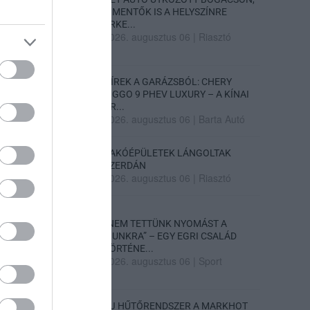
A MENTŐK IS A HELYSZÍNRE
ÉRKE...
2026. augusztus 06
|
Riasztó
HÍREK A GARÁZSBÓL: CHERY
TIGGO 9 PHEV LUXURY – A KÍNAI
PR...
2026. augusztus 06
|
Barta Autó
LAKÓÉPÜLETEK LÁNGOLTAK
SZERDÁN
2026. augusztus 06
|
Riasztó
„NEM TETTÜNK NYOMÁST A
FIUNKRA” – EGY EGRI CSALÁD
TÖRTÉNE...
2026. augusztus 06
|
Sport
ÚJ HŰTŐRENDSZER A MARKHOT