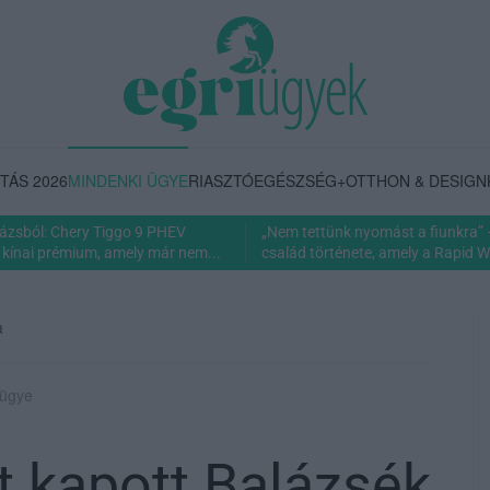
TÁS 2026
MINDENKI ÜGYE
RIASZTÓ
EGÉSZSÉG+
OTTHON & DESIGN
rázsból: Chery Tiggo 9 PHEV
„Nem tettünk nyomást a fiunkra” 
 kínai prémium, amely már nem...
család története, amely a Rapid Wi
a
 ügye
t kapott Balázsék