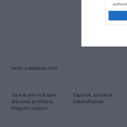
authenti
FRISS 10 MINDENKI ÜGYE
Tíz éve nem volt ilyen
Záporok, zivatarok
alacsony az infláció
kialakulhatnak
Magyarországon