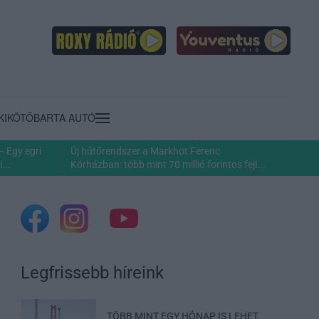
KIKÖTŐ
BARTA AUTÓ
– Egy egri
Új hűtőrendszer a Markhot Ferenc
...
Kórházban: több mint 70 millió forintos fejl...
Legfrissebb híreink
TÖBB MINT EGY HÓNAP IS LEHET,