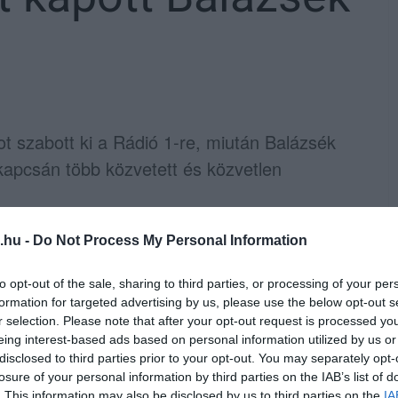
ot szabott ki a Rádió 1-re, miután Balázsék
kapcsán több közvetett és közvetlen
tt” jelzéssel került adásba, a hatóság
.hu -
Do Not Process My Personal Information
iségfejlődésére is káros lehetett, így csak
to opt-out of the sale, sharing to third parties, or processing of your per
formation for targeted advertising by us, please use the below opt-out s
r selection. Please note that after your opt-out request is processed y
médiaszolgáltató vezetőjét külön is
eing interest-based ads based on personal information utilized by us or
disclosed to third parties prior to your opt-out. You may separately opt-
losure of your personal information by third parties on the IAB’s list of
. This information may also be disclosed by us to third parties on the
IA