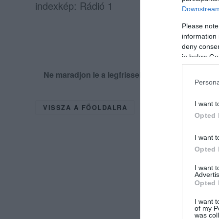
indexkép: Rádió 1
Downstream 
Please note
information 
deny consent
in below Go
Ne maradjon le a legfrissebb hírekről, kövess
Persona
I want t
VISSZA A FŐOLDALRA
Opted 
I want t
Opted 
I want 
Advertis
Opted 
I want t
of my P
was col