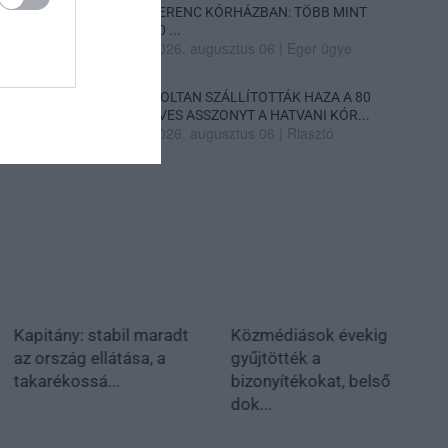
FERENC KÓRHÁZBAN: TÖBB MINT
70 ...
2026. augusztus 06
|
Eger ügye
HOLTAN SZÁLLÍTOTTÁK HAZA A 80
ÉVES ASSZONYT A HATVANI KÓR...
2026. augusztus 06
|
Riasztó
Kapitány: stabil maradt
Közmédiások évekig
az ország ellátása, a
gyűjtötték a
takarékossá...
bizonyítékokat, belső
dok...