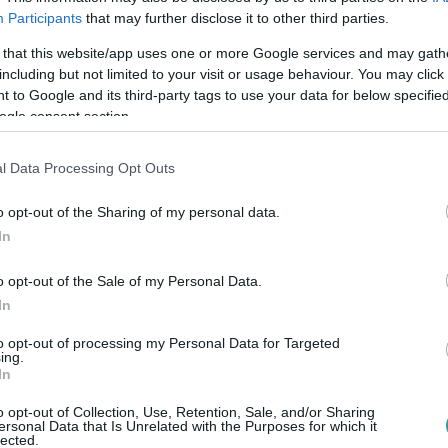
Participants
that may further disclose it to other third parties.
 that this website/app uses one or more Google services and may gath
including but not limited to your visit or usage behaviour. You may click 
 to Google and its third-party tags to use your data for below specifi
ogle consent section.
en bennünket az EGRI ÜGYEK Google Hírek oldalán!
l Data Processing Opt Outs
o opt-out of the Sharing of my personal data.
In
o opt-out of the Sale of my Personal Data.
In
to opt-out of processing my Personal Data for Targeted
ing.
In
o opt-out of Collection, Use, Retention, Sale, and/or Sharing
ersonal Data that Is Unrelated with the Purposes for which it
lected.