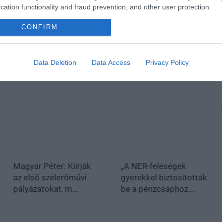
cation functionality and fraud prevention, and other user protection.
CONFIRM
Data Deletion
Data Access
Privacy Policy
Magyar Péter: Kiírják
„A NER-feleségek
az első szélerőművi
gyerekkel biztosították
pályázatokat, m...
be a pénzcsaphoz...