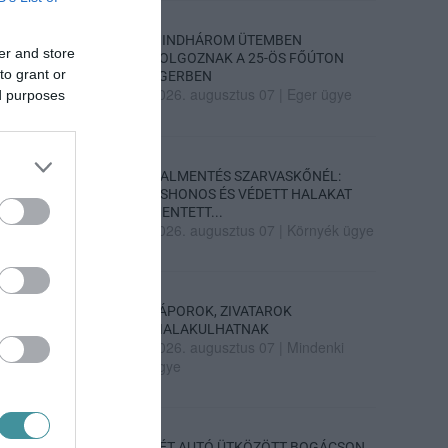
MINDHÁROM ÜTEMBEN
er and store
DOLGOZNAK A 25-ÖS FŐÚTON
to grant or
EGERBEN
2026. augusztus 07
|
Eger ügye
ed purposes
HALMENTÉS SZARVASKŐNÉL:
ŐSHONOS ÉS VÉDETT HALAKAT
MENTETT...
2026. augusztus 07
|
Környék ügye
ZÁPOROK, ZIVATAROK
KIALAKULHATNAK
2026. augusztus 07
|
Mindenki
ügye
KÉT AUTÓ ÜTKÖZÖTT BOGÁCSON,