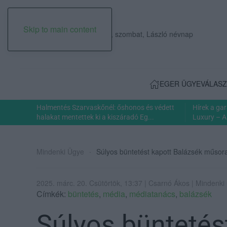
Skip to main content
2026. augusztus 08., szombat, László névnap
EGER ÜGYE
VÁLASZ
Halmentés Szarvaskőnél: őshonos és védett
Hírek a ga
halakat mentettek ki a kiszáradó Eg...
Luxury – A
Mindenki Ügye
Súlyos büntetést kapott Balázsék műsor
2025. márc. 20. Csütörtök, 13:37 | Csarnó Ákos | Mindenki
Címkék:
büntetés
,
média
,
médiatanács
,
balázsék
Súlyos büntetés