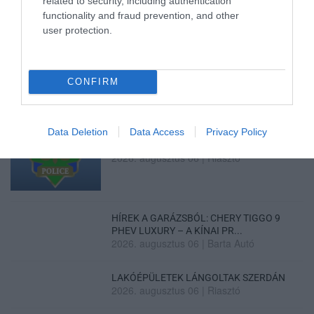
related to security, including authentication
functionality and fraud prevention, and other
ZÁPOROK, ZIVATAROK KIALAKULHATNAK
user protection.
2026. augusztus 07
|
Mindenki ügye
CONFIRM
Data Deletion
Data Access
Privacy Policy
KÉT AUTÓ ÜTKÖZÖTT BOGÁCSON, A
MENTŐK IS A HELYSZÍNRE ÉRKE...
2026. augusztus 06
|
Riasztó
HÍREK A GARÁZSBÓL: CHERY TIGGO 9
PHEV LUXURY – A KÍNAI PR...
2026. augusztus 06
|
Barta Autó
LAKÓÉPÜLETEK LÁNGOLTAK SZERDÁN
2026. augusztus 06
|
Riasztó