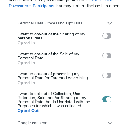
Downstream Participants
that may further disclose it to other
third parties.
TÖBB MINT EGY HÓNAP IS LEHET, MIRE
TELJESEN ÚJRAINDUL A P...
Please note that this website/app uses one or more Google
2026. augusztus 07
|
Mindenki ügye
Personal Data Processing Opt Outs
services and may gather and store information including but
not limited to your visit or usage behaviour. You may click to
I want to opt-out of the Sharing of my
personal data.
grant or deny consent to Google and its third-party tags to
Opted In
use your data for below specified purposes in below Google
TANULJ NÉMETÜL OTTHONRÓL: A
consent section.
DIGITÁLIS TANULÁS ELŐNYEI
I want to opt-out of the Sale of my
2026. augusztus 07
|
Promóció
Personal Data.
Opted In
I want to opt-out of processing my
Personal Data for Targeted Advertising.
Opted In
ÚJRAINDULNAK A KORÁBBAN
LEÁLLÍTOTT SZOLGÁLTATÁSOK AZ EGRI...
2026. augusztus 07
|
Eger ügye
I want to opt-out of Collection, Use,
Retention, Sale, and/or Sharing of my
Personal Data that Is Unrelated with the
Purposes for which it was collected.
Opted Out
Google consents
TÍZ ÉVE NEM VOLT ILYEN ALACSONY AZ