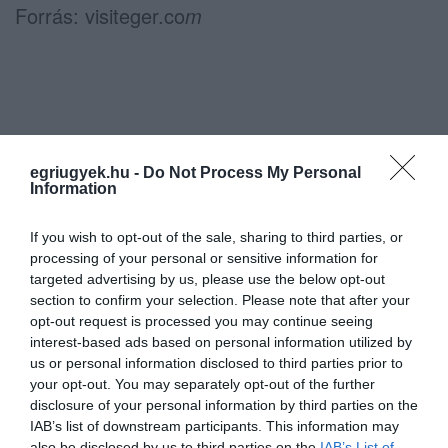
Forrás: visiteger.co
m
Ne maradjon le a legfrissebb hírekről, kövessen
bennünket az EGRI ÜGYEK Google Hírek oldalán!
egriugyek.hu -
Do Not Process My Personal
Information
VISSZA A FŐOLDALRA
If you wish to opt-out of the sale, sharing to third parties, or
processing of your personal or sensitive information for
targeted advertising by us, please use the below opt-out
section to confirm your selection. Please note that after your
opt-out request is processed you may continue seeing
interest-based ads based on personal information utilized by
us or personal information disclosed to third parties prior to
your opt-out. You may separately opt-out of the further
Legfrissebb híreink
disclosure of your personal information by third parties on the
IAB’s list of downstream participants. This information may
also be disclosed by us to third parties on the
IAB’s List of