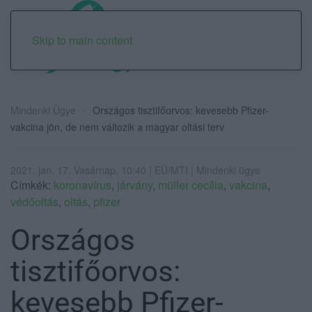
Skip to main content
Mindenki Ügye
Országos tisztifőorvos: kevesebb Pfizer-
vakcina jön, de nem változik a magyar oltási terv
2021. jan. 17. Vasárnap, 10:40 | EÜ/MTI | Mindenki ügye
Címkék:
koronavírus
,
járvány
,
müller cecília
,
vakcina
,
védőoltás
,
oltás
,
pfizer
Országos
tisztifőorvos:
kevesebb Pfizer-