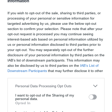
Information
alkalmazták, mert szakmailag csak az helyes,
ha az oltási sorozatot végigviszik – tette
If you wish to opt-out of the sale, sharing to third parties, or
hozzá.
processing of your personal or sensitive information for
targeted advertising by us, please use the below opt-out
section to confirm your selection. Please note that after your
opt-out request is processed you may continue seeing
Müller Cecília megköszönte a jelentkezést
interest-based ads based on personal information utilized by
us or personal information disclosed to third parties prior to
azoknak, akik regisztráltak a koronavírus elleni
your opt-out. You may separately opt-out of the further
védőoltásra. Kitért a regisztrációnál
disclosure of your personal information by third parties on the
tapasztalható fennakadásokra is. Ezzel
IAB’s list of downstream participants. This information may
also be disclosed by us to third parties on the
IAB’s List of
kapcsolatban
azt mondta
, hogy már több mint
Downstream Participants
that may further disclose it to other
egymillióan jelezték igényüket az vakcinára,
third parties.
ám "nem egyszerű minden ember oltását
Please note that this website/app uses one or more Google
Personal Data Processing Opt Outs
megszervezni", ezért türelmüket kért.
services and may gather and store information including but
not limited to your visit or usage behaviour. You may click to
I want to opt-out of the Sharing of my
"Mindenkinek vissza fogunk jelezni, hogy
personal data.
grant or deny consent to Google and its third-party tags to
Opted In
sikeres a regisztrációja" – jelentette ki.
use your data for below specified purposes in below Google
consent section.