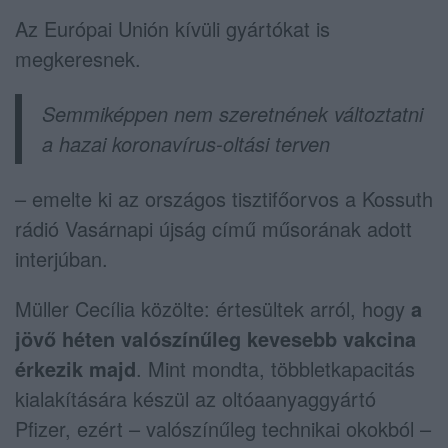
Az Európai Unión kívüli gyártókat is
megkeresnek.
Semmiképpen nem szeretnének változtatni
a hazai koronavírus-oltási terven
– emelte ki az országos tisztifőorvos a Kossuth
rádió Vasárnapi újság című műsorának adott
interjúban.
Müller Cecília közölte: értesültek arról, hogy
a
jövő héten valószínűleg kevesebb vakcina
érkezik majd
. Mint mondta, többletkapacitás
kialakítására készül az oltóaanyaggyártó
Pfizer, ezért – valószínűleg technikai okokból –