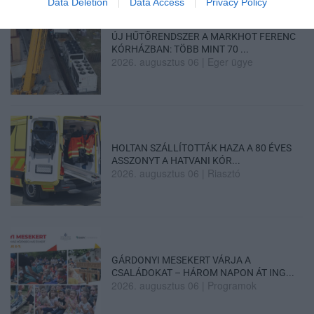
Data Deletion
Data Access
Privacy Policy
ÚJ HŰTŐRENDSZER A MARKHOT FERENC
KÓRHÁZBAN: TÖBB MINT 70 ...
2026. augusztus 06
|
Eger ügye
HOLTAN SZÁLLÍTOTTÁK HAZA A 80 ÉVES
ASSZONYT A HATVANI KÓR...
2026. augusztus 06
|
Riasztó
GÁRDONYI MESEKERT VÁRJA A
CSALÁDOKAT – HÁROM NAPON ÁT ING...
2026. augusztus 06
|
Programok