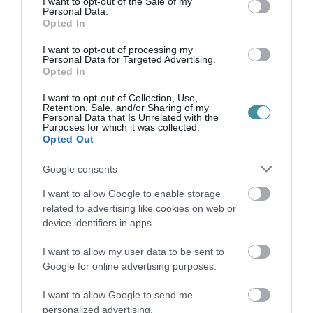
I want to opt-out of the Sale of my
Personal Data.
Az országos tisztifőorvos már megkapta a
Opted In
koronavírus elleni védőoltást, mint mondta,
I want to opt-out of processing my
semmilyen mellékhatást nem észlelt, helyi
Personal Data for Targeted Advertising.
Opted In
tünetet sem, sőt, szinte még az oltás beadását
I want to opt-out of Collection, Use,
sem érezte.
Retention, Sale, and/or Sharing of my
Personal Data that Is Unrelated with the
Purposes for which it was collected.
Opted Out
Google consents
I want to allow Google to enable storage
Ne maradjon le a legfrissebb hírekről, kövessen
related to advertising like cookies on web or
bennünket az EGRI ÜGYEK Google Hírek oldalán!
device identifiers in apps.
I want to allow my user data to be sent to
VISSZA A FŐOLDALRA
Google for online advertising purposes.
I want to allow Google to send me
personalized advertising.