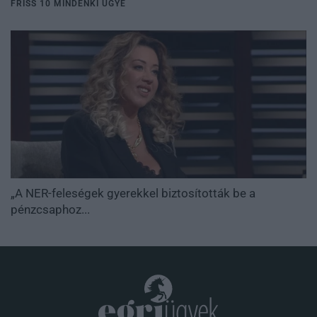
FRISS 10 MINDENKI ÜGYE
„A NER-feleségek gyerekkel biztosították be a
pénzcsaphoz...