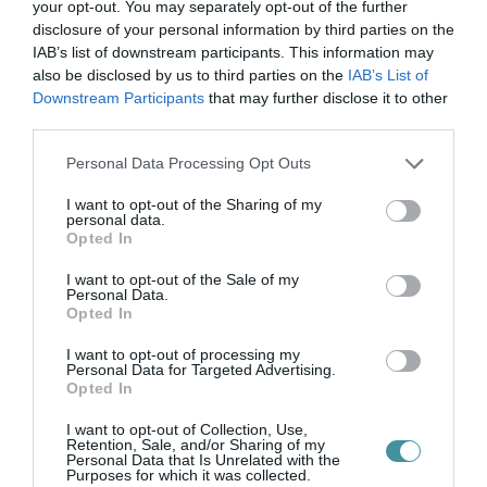
your opt-out. You may separately opt-out of the further
disclosure of your personal information by third parties on the
IAB’s list of downstream participants. This information may
also be disclosed by us to third parties on the
IAB’s List of
Downstream Participants
that may further disclose it to other
third parties.
Ne maradjon le a legfrissebb hírekről, kövessen
bennünket az EGRI ÜGYEK Google Hírek oldalán!
Please note that this website/app uses one or more Google
Personal Data Processing Opt Outs
services and may gather and store information including but
not limited to your visit or usage behaviour. You may click to
I want to opt-out of the Sharing of my
personal data.
grant or deny consent to Google and its third-party tags to
VISSZA A FŐOLDALRA
Opted In
use your data for below specified purposes in below Google
consent section.
I want to opt-out of the Sale of my
Personal Data.
Opted In
I want to opt-out of processing my
Personal Data for Targeted Advertising.
Opted In
Legfrissebb híreink
I want to opt-out of Collection, Use,
Retention, Sale, and/or Sharing of my
Personal Data that Is Unrelated with the
A MESTERSÉGES INTELLIGENCIA
Purposes for which it was collected.
MINDENNAPI ÁTALAKULÁSA