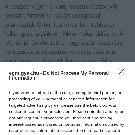
A beszéd végén a kongresszus résztvevői
hosszú, füttyökkel kísért vastapssal
jutalmazták Orbánt, a teremben többször
felhangzott a „Viktor! Viktor!” skandálás is. A
jelenet jól érzékeltette, hogy a párt vezetése
és tagsága a választási vereség után is a
korábbi miniszterelnök köré szerveződik,
miközben a Fidesz már a következő politikai
egriugyek.hu -
Do Not Process My Personal
időszakra készül.
Information
If you wish to opt-out of the sale, sharing to third parties, or
processing of your personal or sensitive information for
targeted advertising by us, please use the below opt-out
section to confirm your selection. Please note that after your
opt-out request is processed you may continue seeing
interest-based ads based on personal information utilized by
us or personal information disclosed to third parties prior to