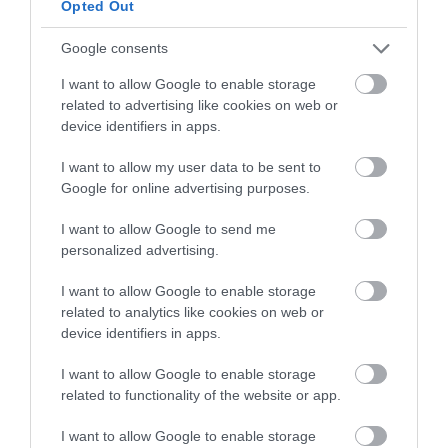
Opted Out
2026. augusztus 10
|
Promóció
Google consents
ÚJ MOBILALKALMAZÁS ERŐSÍTI EGER
TURIZMUSÁT: ELKÉSZÜLT A V...
I want to allow Google to enable storage
2026. augusztus 10
|
Eger ügye
related to advertising like cookies on web or
device identifiers in apps.
I want to allow my user data to be sent to
HÉTFŐ ESTÉTŐL ÚJABB TURBINA TERMEL
Google for online advertising purposes.
ÁRAMOT PAKSON
2026. augusztus 10
|
Mindenki ügye
I want to allow Google to send me
personalized advertising.
I want to allow Google to enable storage
MAGYAR PÉTERÉK A MARGITSZIGETEN
related to analytics like cookies on web or
TALÁLKOZNAK A TISZA AKTIV...
device identifiers in apps.
2026. augusztus 10
|
Mindenki ügye
I want to allow Google to enable storage
related to functionality of the website or app.
FORRADALMI ÚJÍTÁSOK A JÖVŐ
I want to allow Google to enable storage