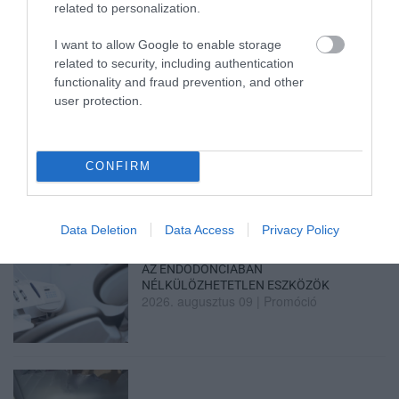
ELEKTROMOS KERÉKPÁRJAIBAN
related to personalization.
2026. augusztus 10
|
Promóció
I want to allow Google to enable storage
related to security, including authentication
functionality and fraud prevention, and other
user protection.
ELEKTROMOS ROLLERREL SZENVEDETT
SÚLYOS BALESETET EGY FÉRF...
2026. augusztus 10
|
Riasztó
CONFIRM
Data Deletion
Data Access
Privacy Policy
AZ ENDODONCIÁBAN
NÉLKÜLÖZHETETLEN ESZKÖZÖK
2026. augusztus 09
|
Promóció